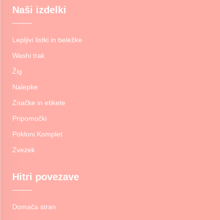
Naši izdelki
Lepljivi listki in beležke
Washi trak
Žig
Nalepke
Značke in etikete
Pripomočki
Pokloni Komplet
Zvezek
Hitri povezave
Domača stran