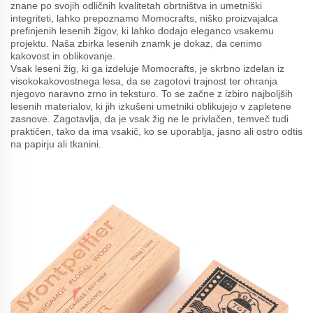
znane po svojih odličnih kvalitetah obrtništva in umetniški
integriteti, lahko prepoznamo Momocrafts, niško proizvajalca
prefinjenih lesenih žigov, ki lahko dodajo eleganco vsakemu
projektu. Naša zbirka lesenih znamk je dokaz, da cenimo
kakovost in oblikovanje.
Vsak leseni žig, ki ga izdeluje Momocrafts, je skrbno izdelan iz
visokokakovostnega lesa, da se zagotovi trajnost ter ohranja
njegovo naravno zrno in teksturo. To se začne z izbiro najboljših
lesenih materialov, ki jih izkušeni umetniki oblikujejo v zapletene
zasnove. Zagotavlja, da je vsak žig ne le privlačen, temveč tudi
praktičen, tako da ima vsakič, ko se uporablja, jasno ali ostro odtis
na papirju ali tkanini.