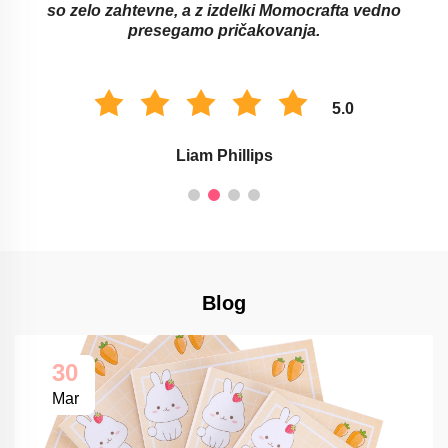
so zelo zahtevne, a z izdelki Momocrafta vedno
presegamo pričakovanja.
5.0
Liam Phillips
Blog
30
Mar