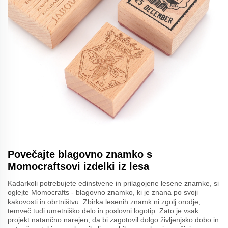
Povečajte blagovno znamko s
Momocraftsovi izdelki iz lesa
Kadarkoli potrebujete edinstvene in prilagojene lesene znamke, si
oglejte Momocrafts - blagovno znamko, ki je znana po svoji
kakovosti in obrtništvu. Zbirka lesenih znamk ni zgolj orodje,
temveč tudi umetniško delo in poslovni logotip. Zato je vsak
projekt natančno narejen, da bi zagotovil dolgo življenjsko dobo in