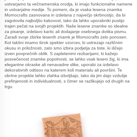
ustvarjamo ta večnamenska orodja, ki imajo funkcionalne namene
in ustvarjalne medije. To pomeni, da je vsaka lesena znamka
Momocrafts zasnovana in izdelana z največjo skrbnostjo, da bi
zagotovila najboljšo kakovost, tako da lahko uporabniki pustijo
trajen pečat na svojih projektih. Naše lesene znamke so idealne
za pisanje, izdelavo kartic ali dodajanje osebnega dotika pismu.
Zaradi svoje zbirke lesenih znamk je Momocrafts zelo ponosen.
Kot takšni imamo širok spekter vzorcev, ki ustrezajo različnim
okusu in priložnosti, zato smo izbira podjetja za tiste, ki iščejo
izven povprečnih oblik. S zapletenimi rezbarijami, ki kažejo
posvečenost znamke popolnosti, se lahko vsak leseni žig, ki ima
elegantne okraske ali nenavadne slike, uporabi za izdelavo
dekorativnih odtisov na katerem koli materialu ali površini. Te
obrtne projekte lahko zlahka izboljšajo, tako da jim dajo vzdušje
prefinjenosti in individualnosti, s čimer se razlikujejo od drugih na
trgu.