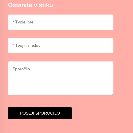
Ostanite v stiku
POŠLJI SPOROCILO