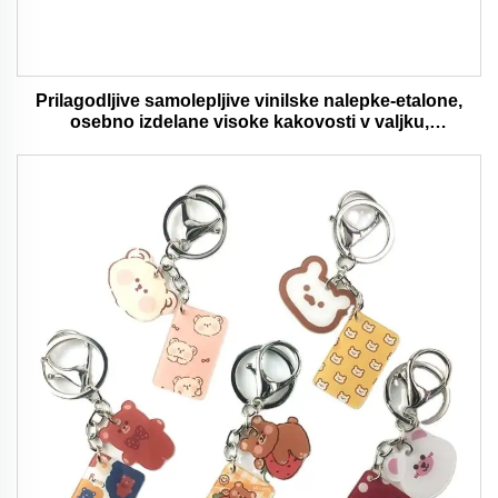
Prilagodljive samolepljive vinilske nalepke-etalone,
osebno izdelane visoke kakovosti v valjku,
vodaodporna in trajna