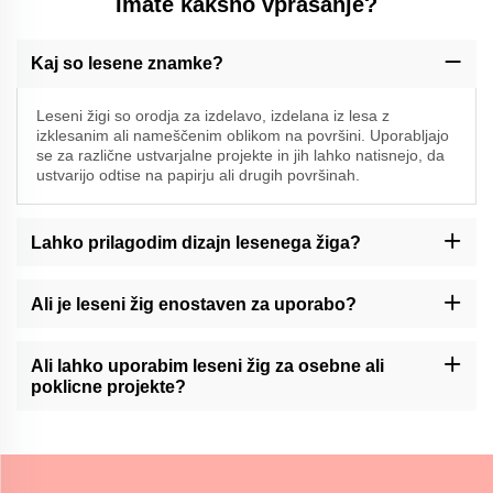
Imate kaksno vprašanje?
Kaj so lesene znamke?
Leseni žigi so orodja za izdelavo, izdelana iz lesa z
izklesanim ali nameščenim oblikom na površini. Uporabljajo
se za različne ustvarjalne projekte in jih lahko natisnejo, da
ustvarijo odtise na papirju ali drugih površinah.
Lahko prilagodim dizajn lesenega žiga?
Momocrafts lahko ponudi možnosti prilagajanja lesenih žigov.
Prosimo, kontaktirajte našo podporo strankam ali preverite našo
Ali je leseni žig enostaven za uporabo?
spletno stran za razpoložljive storitve prilagajanja.
Momocraftsovi leseni žigi so zasnovani tako, da so enostavni za
uporabo. Vendar pa je morda potrebno vaditi, da bi dosegli
Ali lahko uporabim leseni žig za osebne ali
dosledne in čiste odtise.
poklicne projekte?
Lesene znamke Momocrafts lahko uporabljamo za osebne in
poklicne namene, kar dodata edinstven in ročno izdelan dotik
obrtnim delom, umetninam ali blagovnim znamkam.