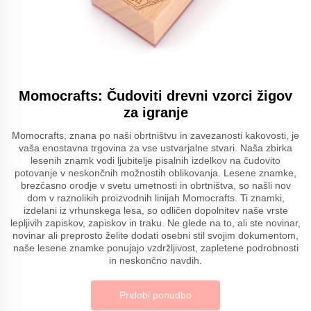
Momocrafts: Čudoviti drevni vzorci žigov
za igranje
Momocrafts, znana po naši obrtništvu in zavezanosti kakovosti, je
vaša enostavna trgovina za vse ustvarjalne stvari. Naša zbirka
lesenih znamk vodi ljubitelje pisalnih izdelkov na čudovito
potovanje v neskončnih možnostih oblikovanja. Lesene znamke,
brezčasno orodje v svetu umetnosti in obrtništva, so našli nov
dom v raznolikih proizvodnih linijah Momocrafts. Ti znamki,
izdelani iz vrhunskega lesa, so odličen dopolnitev naše vrste
lepljivih zapiskov, zapiskov in traku. Ne glede na to, ali ste novinar,
novinar ali preprosto želite dodati osebni stil svojim dokumentom,
naše lesene znamke ponujajo vzdržljivost, zapletene podrobnosti
in neskončno navdih.
Pridobi ponudbo