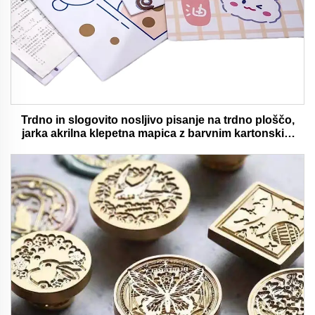
Trdno in slogovito nosljivo pisanje na trdno ploščo,
jarka akrilna klepetna mapica z barvnim kartonskim
medvedjem idealna za pisarno in šolsko uporabo