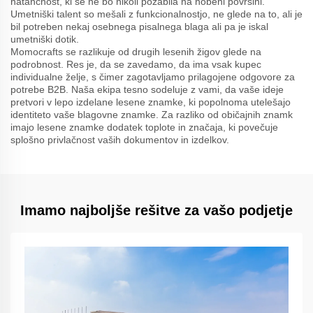
natančnost, ki se ne bo nikoli pozabila na nobeni površini.
Umetniški talent so mešali z funkcionalnostjo, ne glede na to, ali je
bil potreben nekaj osebnega pisalnega blaga ali pa je iskal
umetniški dotik.
Momocrafts se razlikuje od drugih lesenih žigov glede na
podrobnost. Res je, da se zavedamo, da ima vsak kupec
individualne želje, s čimer zagotavljamo prilagojene odgovore za
potrebe B2B. Naša ekipa tesno sodeluje z vami, da vaše ideje
pretvori v lepo izdelane lesene znamke, ki popolnoma utelešajo
identiteto vaše blagovne znamke. Za razliko od običajnih znamk
imajo lesene znamke dodatek toplote in značaja, ki povečuje
splošno privlačnost vaših dokumentov in izdelkov.
Imamo najboljše rešitve za vašo podjetje