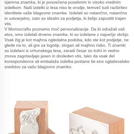
izjemna znamka, ki je posvečena posebnim in visoko vrednim
izdelkom. Naši izdelki iz lesa niso le orodje, temveč tudi razširitev
identitete vaše blagovne znamke. Izdelati so natančno, natančno
in ustvarjalno, zato so idealni za podjetja, ki želijo zapustiti trajen
vtis.
V Momocraftu poznamo moč personalizacije. Da bi odražali vaš
etos, smo izdelali drvene znamke, ki so izdelane z največjo skrbjo.
Vsak žig je kot majhna ogledalna podoba, kdo ste kot podjetje, ne
glede na to, ali gre za logotip, slogan ali majhno risbo. Ti znamki
so izdelani iz vrhunskega lesa, zaradi česar so trdni in vedno
znova zagotavljajo jasen in dosleden vtis, tako da vsak del
korespondence ali embalaža izdelka postane še eno oglaševalsko
sredstvo za vašo blagovno znamko.