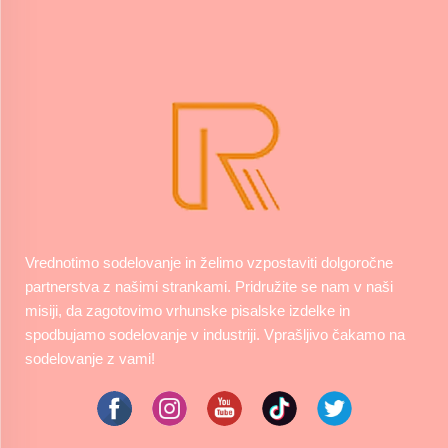
Vrednotimo sodelovanje in želimo vzpostaviti dolgoročne
partnerstva z našimi strankami. Pridružite se nam v naši
misiji, da zagotovimo vrhunske pisalske izdelke in
spodbujamo sodelovanje v industriji. Vprašljivo čakamo na
sodelovanje z vami!