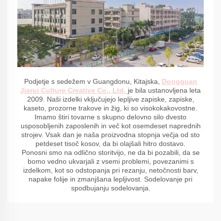
Podjetje s sedežem v Guangdonu, Kitajska,
Dongguan
Jiarui Culture Creative Co., Ltd.
je bila ustanovljena leta
2009. Naši izdelki vključujejo lepljive zapiske, zapiske,
kaseto, prozorne trakove in žig, ki so visokokakovostne.
Imamo štiri tovarne s skupno delovno silo dvesto
usposobljenih zaposlenih in več kot osemdeset naprednih
strojev. Vsak dan je naša proizvodna stopnja večja od sto
petdeset tisoč kosov, da bi olajšali hitro dostavo.
Ponosni smo na odlično storitvijo, ne da bi pozabili, da se
bomo vedno ukvarjali z vsemi problemi, povezanimi s
izdelkom, kot so odstopanja pri rezanju, netočnosti barv,
napake folije in zmanjšana lepljivost. Sodelovanje pri
spodbujanju sodelovanja.