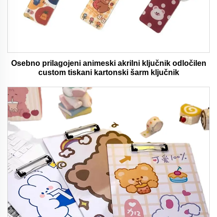
Osebno prilagojeni animeski akrilni ključnik odločilen
custom tiskani kartonski šarm ključnik