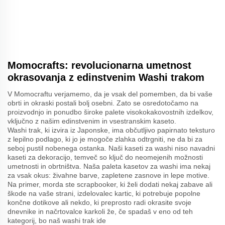
Momocrafts: revolucionarna umetnost
okrasovanja z edinstvenim Washi trakom
V Momocraftu verjamemo, da je vsak del pomemben, da bi vaše
obrti in okraski postali bolj osebni. Zato se osredotočamo na
proizvodnjo in ponudbo široke palete visokokakovostnih izdelkov,
vključno z našim edinstvenim in vsestranskim kaseto.
Washi trak, ki izvira iz Japonske, ima občutljivo papirnato teksturo
z lepilno podlago, ki jo je mogoče zlahka odtrgniti, ne da bi za
seboj pustil nobenega ostanka. Naši kaseti za washi niso navadni
kaseti za dekoracijo, temveč so ključ do neomejenih možnosti
umetnosti in obrtništva. Naša paleta kasetov za washi ima nekaj
za vsak okus: živahne barve, zapletene zasnove in lepe motive.
Na primer, morda ste scrapbooker, ki želi dodati nekaj zabave ali
škode na vaše strani, izdelovalec kartic, ki potrebuje popolne
končne dotikove ali nekdo, ki preprosto radi okrasite svoje
dnevnike in načrtovalce karkoli že, če spadaš v eno od teh
kategorij, bo naš washi trak ide