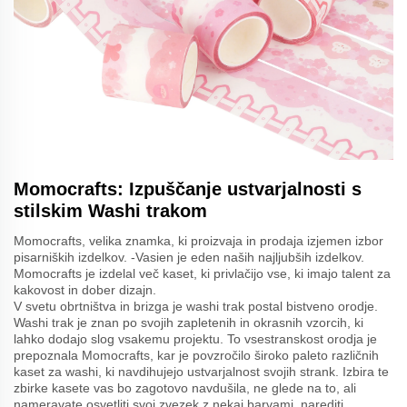
Momocrafts: Izpuščanje ustvarjalnosti s
stilskim Washi trakom
Momocrafts, velika znamka, ki proizvaja in prodaja izjemen izbor
pisarniških izdelkov. -Vasien je eden naših najljubših izdelkov.
Momocrafts je izdelal več kaset, ki privlačijo vse, ki imajo talent za
kakovost in dober dizajn.
V svetu obrtništva in brizga je washi trak postal bistveno orodje.
Washi trak je znan po svojih zapletenih in okrasnih vzorcih, ki
lahko dodajo slog vsakemu projektu. To vsestranskost orodja je
prepoznala Momocrafts, kar je povzročilo široko paleto različnih
kaset za washi, ki navdihujejo ustvarjalnost svojih strank. Izbira te
zbirke kasete vas bo zagotovo navdušila, ne glede na to, ali
nameravate osvetliti svoj zvezek z nekaj barvami, narediti