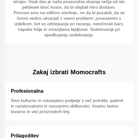
strojev. Vsak dan je naša proizvodna stopnja večja od sto
petdeset tisoč kosov, da bi olajšali hitro dostavo.
Ponosni smo na odlično storitvijo, ne da bi pozabili, da se
bomo vedno ukvarjali z vsemi problemi, povezanimi s
izdelkom, kot so odstopanja pri rezanju, netočnosti barv,
napake folije in zmanjšana lepljivost. Sodelovanje pri
spodbujanju sodelovanja.
Zakaj izbrati Momocrafts
Profesionalna
Smo kulturno in ustvarjalno podjetje z več potrdila, patenti
in raziskovalnimi in razvojnimi oblikovalci. Imamo lastno
tovarno in več proizvodnih linij.
Prilagoditev