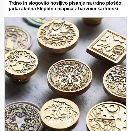
Trdno in slogovito nosljivo pisanje na trdno ploščo,
jarka akrilna klepetna mapica z barvnim kartonskim
medvedjem idealna za pisarno in šolsko uporabo