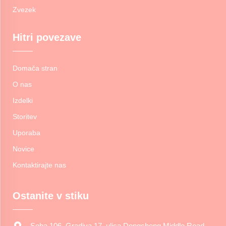
Zvezek
Hitri povezave
Domača stran
O nas
Izdelki
Storitev
Uporaba
Novice
Kontaktirajte nas
Ostanite v stiku
Soba 106, Gradiva 17, ulica Dongcheng Middle Road,