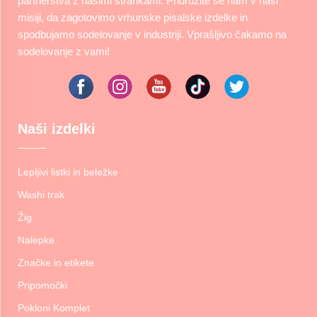
partnerstva z našimi strankami. Pridružite se nam v naši
misiji, da zagotovimo vrhunske pisalske izdelke in
spodbujamo sodelovanje v industriji. Vprašljivo čakamo na
sodelovanje z vami!
Naši izdelki
Lepljivi listki in beležke
Washi trak
Žig
Nalepke
Značke in etikete
Pripomočki
Pokloni Komplet