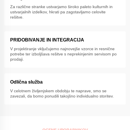
Za različne stranke ustvarjamo široko paleto kulturnih in
ustvarjalnih izdelkov, hkrati pa zagotavljamo celovite
rešitve.
PRIDOBIVANJE IN INTEGRACIJA
V projektiranje vključujemo najnovejše vzorce in resnične
potrebe ter izboljšava rešitve s neprekinjenim servisom po
prodaji.
Odlična služba
V celotnem življenjskem obdobju te naprave, smo se
zavezali, da bomo ponudili takojšno individualno storitev.
OCENE UPORABNIKOV