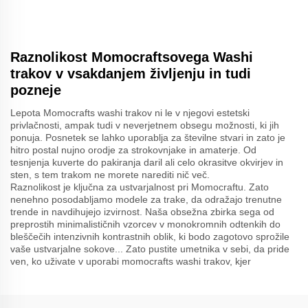
Raznolikost Momocraftsovega Washi
trakov v vsakdanjem življenju in tudi
pozneje
Lepota Momocrafts washi trakov ni le v njegovi estetski
privlačnosti, ampak tudi v neverjetnem obsegu možnosti, ki jih
ponuja. Posnetek se lahko uporablja za številne stvari in zato je
hitro postal nujno orodje za strokovnjake in amaterje. Od
tesnjenja kuverte do pakiranja daril ali celo okrasitve okvirjev in
sten, s tem trakom ne morete narediti nič več.
Raznolikost je ključna za ustvarjalnost pri Momocraftu. Zato
nenehno posodabljamo modele za trake, da odražajo trenutne
trende in navdihujejo izvirnost. Naša obsežna zbirka sega od
preprostih minimalističnih vzorcev v monokromnih odtenkih do
bleščečih intenzivnih kontrastnih oblik, ki bodo zagotovo sprožile
vaše ustvarjalne sokove... Zato pustite umetnika v sebi, da pride
ven, ko uživate v uporabi momocrafts washi trakov, kjer