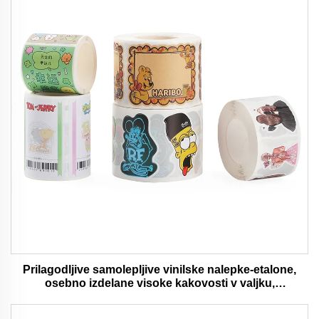
Prilagodljive samolepljive vinilske nalepke-etalone,
osebno izdelane visoke kakovosti v valjku,
vodaodporna in trajna