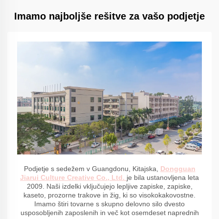
Imamo najboljše rešitve za vašo podjetje
Podjetje s sedežem v Guangdonu, Kitajska,
Dongguan
Jiarui Culture Creative Co., Ltd.
je bila ustanovljena leta
2009. Naši izdelki vključujejo lepljive zapiske, zapiske,
kaseto, prozorne trakove in žig, ki so visokokakovostne.
Imamo štiri tovarne s skupno delovno silo dvesto
usposobljenih zaposlenih in več kot osemdeset naprednih