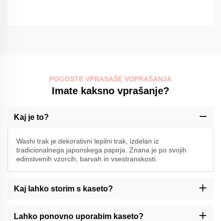
POGOSTE VPRASAŠE VOPRAŠANJA
Imate kaksno vprašanje?
Kaj je to?
Washi trak je dekorativni lepilni trak, izdelan iz
tradicionalnega japonskega papirja. Znana je po svojih
edinstvenih vzorcih, barvah in vsestranskosti.
Kaj lahko storim s kaseto?
Washi trak se lahko uporablja za različne namene, kot so
okrasitev časopisov, albumov, pakiranje daril, ustvarjanje
Lahko ponovno uporabim kaseto?