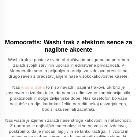
Momocrafts: Washi trak z efektom sence za
nagibne akcente
Washi trak je postal v svetu obrtništva in brizga nujno potreben
zaradi svojih številnih uporab in edinstvene privlačnosti. V
Momocraftu smo to priljubljeno orodje za izdelavo preselili na
drugo raven z predstavljanjem naše visokokakovostne kasete.
Naš
washi traka
to niso navadni papirni trakovi. Skrbno je
zasnovan in izdelan tako, da ponuja edinstveno kombinacijo stila,
praktičnosti in dolge življenjske dobe. Naš kasetofon bo vaše
najljubše orodje, kadarkoli želite narediti nekaj ustvarjalnega,
bodisi izkušeni ali začetniki.
Naš washi je izjemen zaradi naše stroge kakovosti in natančnosti.
Z uporabo le najboljših materialov, ki so na voljo za izdelavo,
poskrbimo, da je močan, lepljiv in se lahko raztrga. Ti vzorci in
zasnove so skrbno izbrani, da bi zagotovili različne sloge, ki