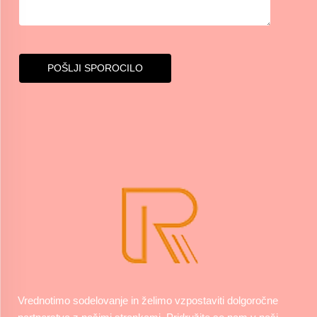
POŠLJI SPOROCILO
Vrednotimo sodelovanje in želimo vzpostaviti dolgoročne