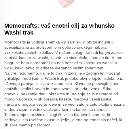
Momocrafts: vaš enotni cilj za vrhunsko
Washi trak
Momocrafts je vodilna znamka v pisarniški in obrtni industriji,
specializirana za proizvodnjo in dobavo širokega nabora
visokokakovostnih izdelkov. V našem zalogu so tudi lepljivi zapiski,
zapiski, kasete za washi, kasete za violončelo, znamke itd. V tem
blogu se bom osredotočil na naš bestseller kasete za washi in
videl, kako lahko to prinese eleganco vašim stvaritvam.
Najprej razumemo, kaj je to trak in zakaj je v zadnjih letih postal
priljubljen med ljudmi. Washi trak je dekorativno lepilo, izdelano iz
riževega papirja, ki izvira iz Japonske. Slavna je po svojih lepih
motivih, svetlih barvah in enostavnosti pri pritrjevanju. Slika,
dnevnik, pakiranje daril, okrasitev in urejanje so le nekatere od
mnogih uporab, ki jih opravlja kaseta. Njegova vsestranska
narava omogoča vse te ideje in še več, zato je zelo okolju prijazna
in doda izjemni videz vsaki površini, na katero se nanese.
Tekmovanje z različnimi slogi številnih blagovnih znamk, ki
zadovoljujejo različne okuse in želje, je eno od temeljnih načel, ki
jih sprejmemo pri Momoc