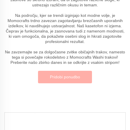
ustrezajo različnim okusu in temam.
Na področju, kjer se trendi izginjajo kot modne volje, je
Momocrafts trdno zavezan zagotavljanju brezčasnih uporabnih
izdelkov, ki navdihujejo ustvarjalnost. Naš kasetofon ni izjema.
Čeprav je funkcionalna, je zasnovana tudi z namenom modnosti,
ki vam omogoča, da pokažete osebni slog in hkrati zagotovite
profesionalni rezultat.
Ne zavzemajte se za dolgočasne zvitke običajnih trakov, namesto
tega si povečajte rokodelstvo z Momocrafts Washi trakovi!
Preberite našo zbirko danes in se odkrijte z vsakim stripom!
Pridobi ponudbo