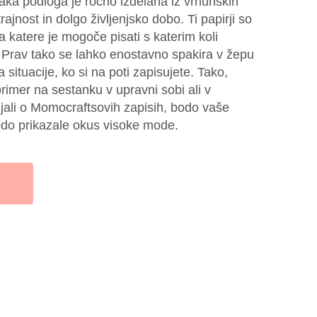
saka podloga je ročno izdelana iz vrhunskih
trajnost in dolgo življenjsko dobo. Ti papirji so
na katere je mogoče pisati s katerim koli
 Prav tako se lahko enostavno spakira v žepu
za situacije, ko si na poti zapisujete. Tako,
primer na sestanku v upravni sobi ali v
ljali o Momocraftsovih zapisih, bodo vaše
bodo prikazale okus visoke mode.