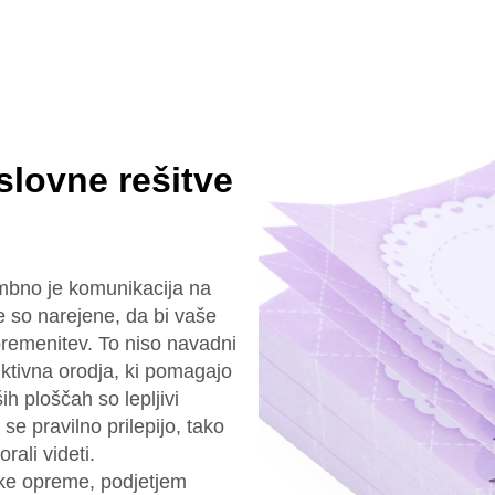
slovne rešitve
bno je komunikacija na
 so narejene, da bi vaše
remenitev. To niso navadni
duktivna orodja, ki pomagajo
h ploščah so lepljivi
 se pravilno prilepijo, tako
rali videti.
iške opreme, podjetjem