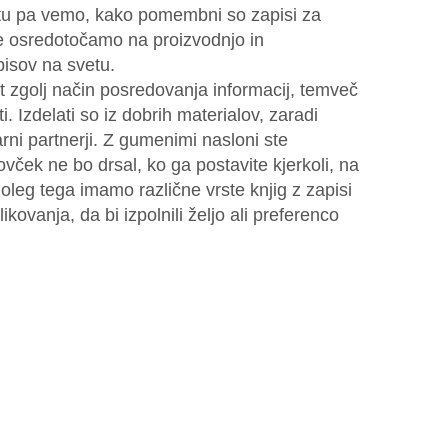
ftu pa vemo, kako pomembni so zapisi za
se osredotočamo na proizvodnjo in
pisov na svetu.
 zgolj način posredovanja informacij, temveč
i. Izdelati so iz dobrih materialov, zaradi
arni partnerji. Z gumenimi nasloni ste
vček ne bo drsal, ko ga postavite kjerkoli, na
oleg tega imamo različne vrste knjig z zapisi
likovanja, da bi izpolnili željo ali preferenco