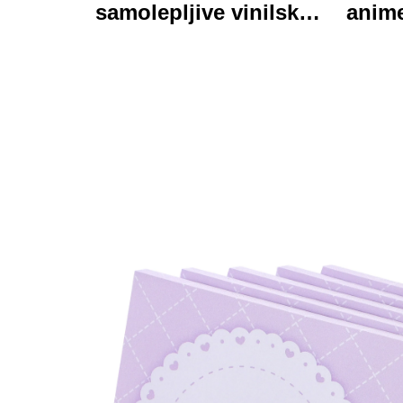
samolepljive vinilske
anime
nalepke-etalone,
o
osebno izdelane visoke
tisk
kakovosti v valjku,
vodaodporna in trajna