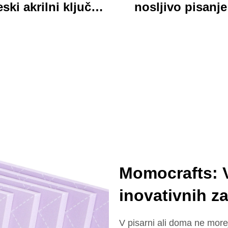
ski akrilni ključnik
nosljivo pisanje
dločilen custom
trdno ploščo, ja
ani kartonski šarm
akrilna klepetna 
ključnik
z barvnim karton
medvedjem ideal
pisarno in šol
uporabo
Momocrafts: V
inovativnih z
V pisarni ali doma ne more