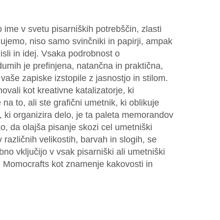
ime v svetu pisarniških potrebščin, zlasti
elujemo, niso samo svinčniki in papirji, ampak
isli in idej. Vsaka podrobnost o
ih je prefinjena, natančna in praktična,
vaše zapiske izstopile z jasnostjo in stilom.
li kot kreativne katalizatorje, ki
a to, ali ste grafični umetnik, ki oblikuje
, ki organizira delo, je ta paleta memorandov
 da olajša pisanje skozi cel umetniški
različnih velikostih, barvah in slogih, se
o vključijo v vsak pisarniški ali umetniški
led Momocrafts kot znamenje kakovosti in