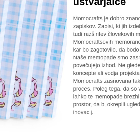
ustvarjalce
Momocrafts je dobro znano 
zapiskov. Zapisi, ki jih izd
tudi razširitev človekovih m
Momocraftsovih memorandum
kar bo zagotovilo, da bodo 
Naše memopade smo zasnova
povečujejo izhod. Ne glede n
koncepte ali vodja projekta
Momocrafts zasnovana tako,
proces. Poleg tega, da so v 
lahko te memopade brezhibn
prostor, da bi okrepili ug
inovacij.