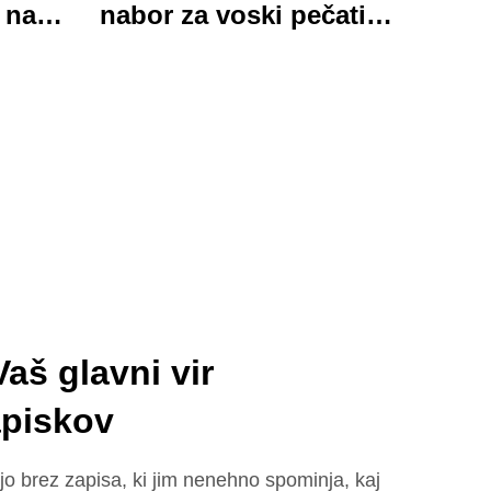
 na
nabor za voski pečati s
rka
ručno delanim
mapica
pisalskim nameštjem in
skim
urokličnimi darovi,
na za
oholjivimi in
sko
funkcionalnimi
aš glavni vir
apiskov
jo brez zapisa, ki jim nenehno spominja, kaj