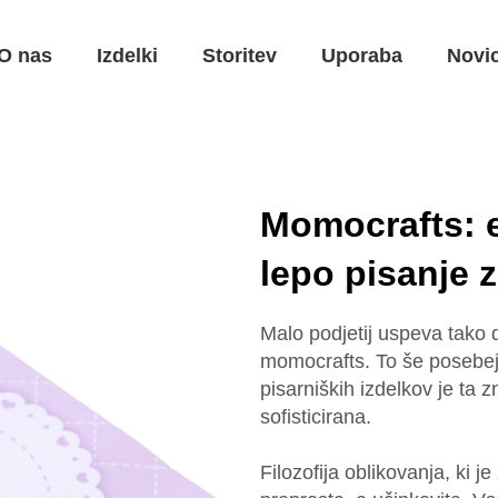
O nas
Izdelki
Storitev
Uporaba
Novi
Momocrafts: e
lepo pisanje 
Malo podjetij uspeva tako d
momocrafts. To še posebej 
pisarniških izdelkov je ta
sofisticirana.
Filozofija oblikovanja, ki 