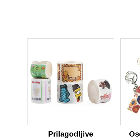
Prilagodljive
Os