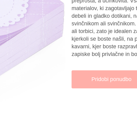
preprosta, a učinkovita. V
materialov, ki zagotavljajo 
debeli in gladko dotikani, 
svinčnikom ali svinčnikom.
ali torbici, zato je idealen 
kjerkoli se boste našli, na 
kavarni, kjer boste razprav
zapiske bolj privlačne in 
Pridobi ponudbo