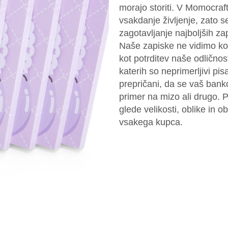
morajo storiti. V Momocra
vsakdanje življenje, zato 
zagotavljanje najboljših za
Naše zapiske ne vidimo kot
kot potrditev naše odličnost
katerih so neprimerljivi pis
prepričani, da se vaš banko
primer na mizo ali drugo. P
glede velikosti, oblike in ob
vsakega kupca.