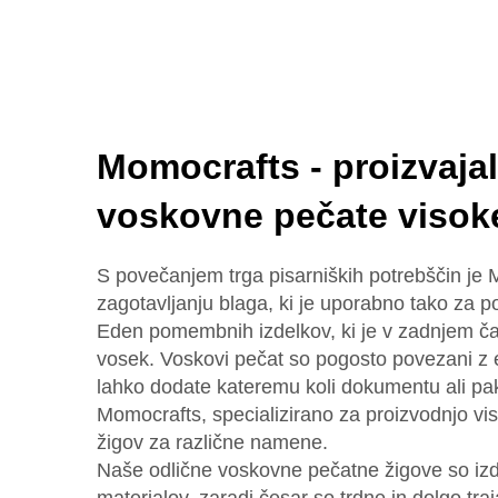
Momocrafts - proizvajal
voskovne pečate visok
S povečanjem trga pisarniških potrebščin je 
zagotavljanju blaga, ki je uporabno tako za p
Eden pomembnih izdelkov, ki je v zadnjem času
vosek. Voskovi pečat so pogosto povezani z el
lahko dodate kateremu koli dokumentu ali pa
Momocrafts, specializirano za proizvodnjo v
žigov za različne namene.
Naše odlične voskovne pečatne žigove so izd