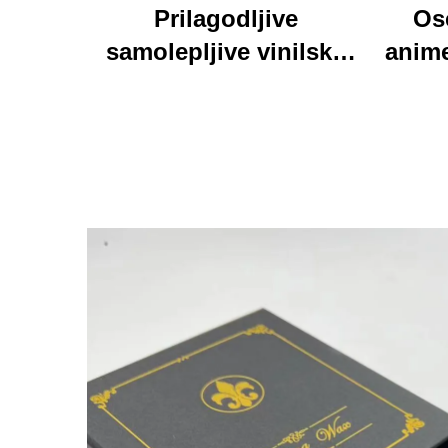
Prilagodljive
Os
samolepljive vinilske
anime
nalepke-etalone,
o
osebno izdelane visoke
tisk
kakovosti v valjku,
vodaodporna in trajna