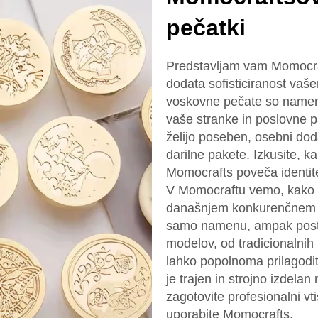
pečatki
Predstavljam vam Momocraft
dodata sofisticiranost va
voskovne pečate so namen
vaše stranke in poslovne 
želijo poseben, osebni dod
darilne pakete. Izkusite,
Momocrafts poveča identi
V Momocraftu vemo, kako 
današnjem konkurenčnem tr
samo namenu, ampak postan
modelov, od tradicionalnih
lahko popolnoma prilagodit
je trajen in strojno izdela
zagotovite profesionalni vt
uporabite Momocrafts.