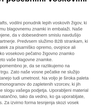
s, vodilni ponudnik lepih voskovih žigov, ki
šemu blagovnemu znamki in embalaži. Naše
jene, da v dobesednem smislu navdušijo
partnerje. Predvsem služimo B2B strankam, ki
atek za pisarniško opremo, ovojnice ali
 kako vosekovo pečatno žigovno znamko
teto vaše blagovne znamke.
pomembno je, da se razlikujemo na
gu. Zato naše vosne pečatke ne služijo
ejo tudi umetnost. Na voljo je široka paleta
 monogramov do zapletenih vzorcev, ki jih
e slogu vašega podjetja. Uporabljeni material
n natančno, tako da vedno, ko ga uporabljate,
is. Za izvirno forma tesnjenja skozi vosek