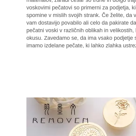
materialov, zaradi česar so trdne in dolgo tra
voskovimi pečatovi so primerni za podjetja, ki 
spomine v mislih svojih strank. Če želite, da 
vam dostavijo povabilo ali celo da pakirate dar
pečatni voski v različnih oblikah in velikostih
okusu. Zavedamo se, da ima vsako podjetje s
imamo izdelane pečate, ki lahko zlahka ustre