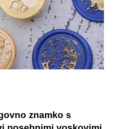
agovno znamko s
i posebnimi voskovimi