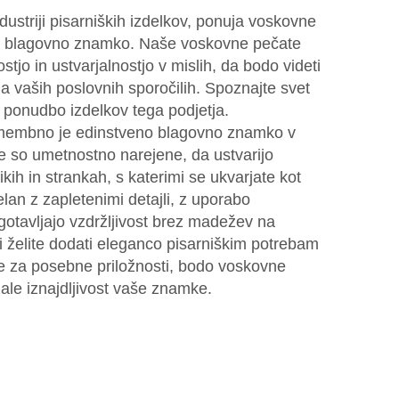
dustriji pisarniških izdelkov, ponuja voskovne
za blagovno znamko. Naše voskovne pečate
tjo in ustvarjalnostjo v mislih, da bodo videti
na vaših poslovnih sporočilih. Spoznajte svet
s ponudbo izdelkov tega podjetja.
membno je edinstveno blagovno znamko v
e so umetnostno narejene, da ustvarijo
kih in strankah, s katerimi se ukvarjate kot
elan z zapletenimi detajli, z uporabo
gotavljajo vzdržljivost brez madežev na
li želite dodati eleganco pisarniškim potrebam
ice za posebne priložnosti, bodo voskovne
le iznajdljivost vaše znamke.