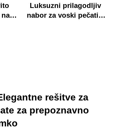
ito
Luksuzni prilagodljiv
 na
nabor za voski pečati s
rka
ručno delanim
mapica
pisalskim nameštjem in
skim
urokličnimi darovi,
na za
oholjivimi in
sko
funkcionalnimi
legantne rešitve za
ate za prepoznavno
amko