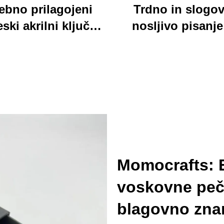
ebno prilagojeni
Trdno in slogov
ski akrilni ključnik
nosljivo pisanje
dločilen custom
trdno ploščo, ja
ani kartonski šarm
akrilna klepetna 
ključnik
z barvnim karton
medvedjem ideal
pisarno in šol
uporabo
Momocrafts: E
voskovne peč
blagovno zn