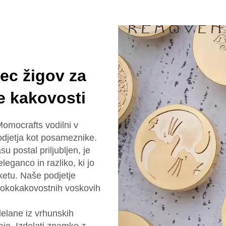
ec žigov za
e kakovosti
Momocrafts vodilni v
odjetja kot posameznike.
 postal priljubljen, je
eganco in razliko, ki jo
ketu. Naše podjetje
isokokakovostnih voskovih
elane iz vrhunskih