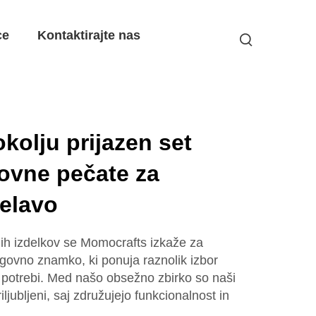
ce
Kontaktirajte nas
kolju prijazen set
ovne pečate za
delavo
tnih izdelkov se Momocrafts izkaže za
agovno znamko, ki ponuja raznolik izbor
ki potrebi. Med našo obsežno zbirko so naši
iljubljeni, saj združujejo funkcionalnost in