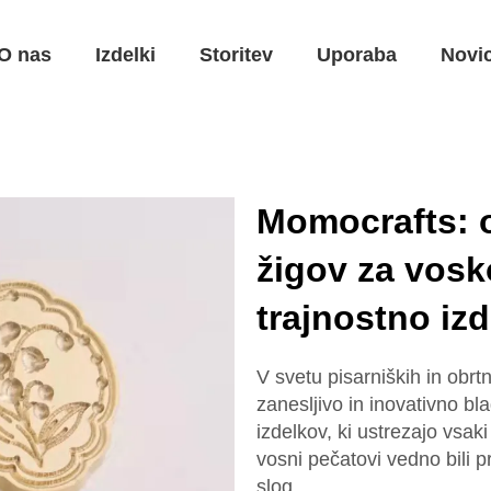
O nas
Izdelki
Storitev
Uporaba
Novi
Momocrafts: o
žigov za vosk
trajnostno iz
V svetu pisarniških in obr
zanesljivo in inovativno bl
izdelkov, ki ustrezajo vsa
vosni pečatovi vedno bili pr
slog.