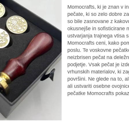
Momocrafts, ki je znan v in
pečate, ki so zelo dobre 
so bile zasnovane z kakovos
okusnejše in sofisticirane 
ustvarjanja trajnega vtisa 
Momocrafts ceni, kako po
poslu. Te voskovne pečatk
neizbrisen pečat na deležni
podjetje. Vsak pečat je izd
vrhunskih materialov, ki za
površini. Ne glede na to, a
ali ustvariti osebne ovojn
pečatke Momocrafts pokaza