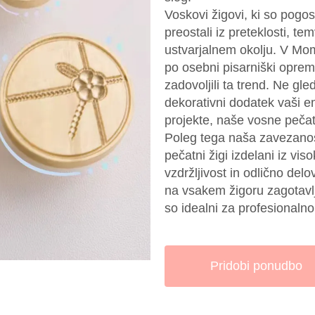
Voskovi žigovi, ki so pogos
preostali iz preteklosti, 
ustvarjalnem okolju. V M
po osebni pisarniški oprem
zadovoljili ta trend. Ne gle
dekorativni dodatek vaši em
projekte, naše vosne pečate
Poleg tega naša zavezanost
pečatni žigi izdelani iz vis
vzdržljivost in odlično del
na vsakem žigoru zagotavlj
so idealni za profesionaln
Pridobi ponudbo