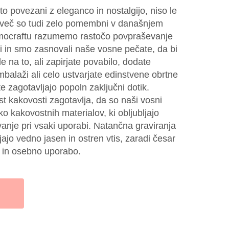
to povezani z eleganco in nostalgijo, niso le
temveč so tudi zelo pomembni v današnjem
omocraftu razumemo rastočo povpraševanje
i in smo zasnovali naše vosne pečate, da bi
de na to, ali zapirjate povabilo, dodate
balaži ali celo ustvarjate edinstvene obrtne
 zagotavljajo popoln zaključni dotik.
 kakovosti zagotavlja, da so naši vosni
oko kakovostnih materialov, ki obljubljajo
ovanje pri vsaki uporabi. Natančna graviranja
ajo vedno jasen in ostren vtis, zaradi česar
o in osebno uporabo.