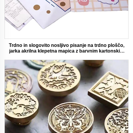
Trdno in slogovito nosljivo pisanje na trdno ploščo,
jarka akrilna klepetna mapica z barvnim kartonskim
medvedjem idealna za pisarno in šolsko uporabo