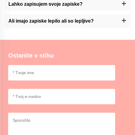
vrhunskih materialov.
Lahko zapisujem svoje zapiske?
Momocraft nudi storitve prilagajanja svojih zapiskov. Prosimo,
kontaktirajte nas prek naše stranke za več informacij.
Ali imajo zapiske lepilo ali so lepljive?
V Momocraftu imamo lepilne ali nelepljive opcije za zapiske, ki
omogočajo izbiro glede na vaše želje in uporabo.
Ostanite v stiku