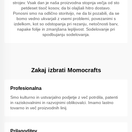
strojev. Vsak dan je naša proizvodna stopnja večja od sto
petdeset tisoč kosov, da bi olajšali hitro dostavo.
Ponosni smo na odlično storitvijo, ne da bi pozabili, da se
bomo vedno ukvarjali z vsemi problemi, povezanimi s
izdelkom, kot so odstopanja pri rezanju, netočnosti barv,
napake folije in zmanjšana lepljivost. Sodelovanje pri
spodbujanju sodelovanja.
Zakaj izbrati Momocrafts
Profesionalna
Smo kulturno in ustvarjalno podjetje z več potrdila, patenti
in raziskovalnimi in razvojnimi oblikovalci. Imamo lastno
tovarno in več proizvodnih linij.
Prilagoditev