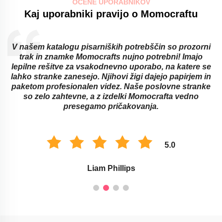
OCENE UPORABNIKOV
Kaj uporabniki pravijo o Momocraftu
V našem katalogu pisarniških potrebščin so prozorni
trak in znamke Momocrafts nujno potrebni! Imajo
lepilne rešitve za vsakodnevno uporabo, na katere se
lahko stranke zanesejo. Njihovi žigi dajejo papirjem in
paketom profesionalen videz. Naše poslovne stranke
so zelo zahtevne, a z izdelki Momocrafta vedno
presegamo pričakovanja.
5.0
Liam Phillips