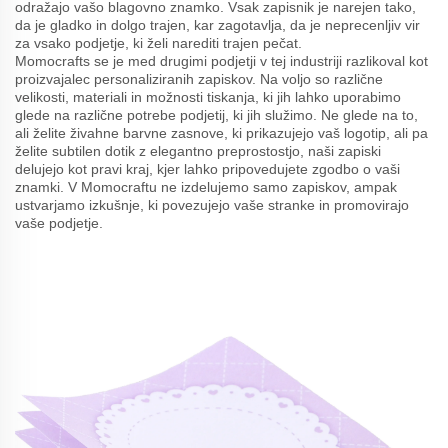
odražajo vašo blagovno znamko. Vsak zapisnik je narejen tako,
da je gladko in dolgo trajen, kar zagotavlja, da je neprecenljiv vir
za vsako podjetje, ki želi narediti trajen pečat.
Momocrafts se je med drugimi podjetji v tej industriji razlikoval kot
proizvajalec personaliziranih zapiskov. Na voljo so različne
velikosti, materiali in možnosti tiskanja, ki jih lahko uporabimo
glede na različne potrebe podjetij, ki jih služimo. Ne glede na to,
ali želite živahne barvne zasnove, ki prikazujejo vaš logotip, ali pa
želite subtilen dotik z elegantno preprostostjo, naši zapiski
delujejo kot pravi kraj, kjer lahko pripovedujete zgodbo o vaši
znamki. V Momocraftu ne izdelujemo samo zapiskov, ampak
ustvarjamo izkušnje, ki povezujejo vaše stranke in promovirajo
vaše podjetje.