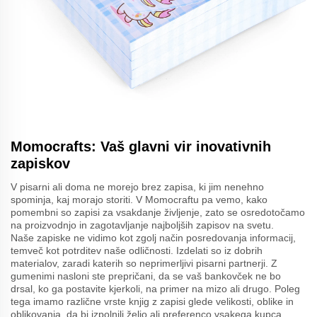
Momocrafts: Vaš glavni vir inovativnih
zapiskov
V pisarni ali doma ne morejo brez zapisa, ki jim nenehno
spominja, kaj morajo storiti. V Momocraftu pa vemo, kako
pomembni so zapisi za vsakdanje življenje, zato se osredotočamo
na proizvodnjo in zagotavljanje najboljših zapisov na svetu.
Naše zapiske ne vidimo kot zgolj način posredovanja informacij,
temveč kot potrditev naše odličnosti. Izdelati so iz dobrih
materialov, zaradi katerih so neprimerljivi pisarni partnerji. Z
gumenimi nasloni ste prepričani, da se vaš bankovček ne bo
drsal, ko ga postavite kjerkoli, na primer na mizo ali drugo. Poleg
tega imamo različne vrste knjig z zapisi glede velikosti, oblike in
oblikovanja, da bi izpolnili željo ali preferenco vsakega kupca.