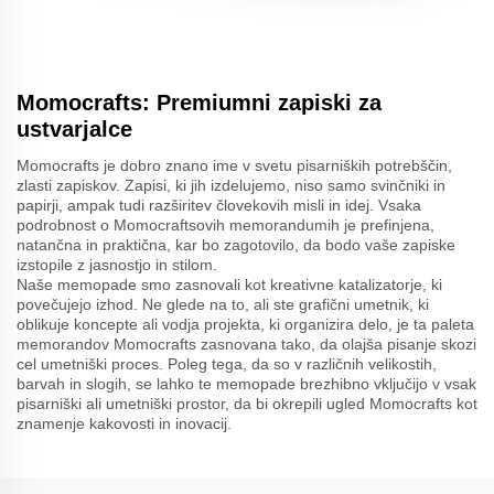
Momocrafts: Premiumni zapiski za
ustvarjalce
Momocrafts je dobro znano ime v svetu pisarniških potrebščin,
zlasti zapiskov. Zapisi, ki jih izdelujemo, niso samo svinčniki in
papirji, ampak tudi razširitev človekovih misli in idej. Vsaka
podrobnost o Momocraftsovih memorandumih je prefinjena,
natančna in praktična, kar bo zagotovilo, da bodo vaše zapiske
izstopile z jasnostjo in stilom.
Naše memopade smo zasnovali kot kreativne katalizatorje, ki
povečujejo izhod. Ne glede na to, ali ste grafični umetnik, ki
oblikuje koncepte ali vodja projekta, ki organizira delo, je ta paleta
memorandov Momocrafts zasnovana tako, da olajša pisanje skozi
cel umetniški proces. Poleg tega, da so v različnih velikostih,
barvah in slogih, se lahko te memopade brezhibno vključijo v vsak
pisarniški ali umetniški prostor, da bi okrepili ugled Momocrafts kot
znamenje kakovosti in inovacij.