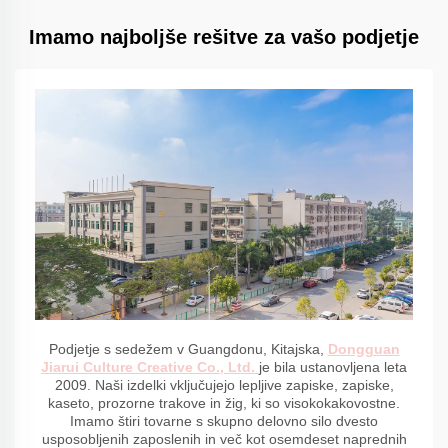
Imamo najboljše rešitve za vašo podjetje
Podjetje s sedežem v Guangdonu, Kitajska,
Dongguan
Jiarui Culture Creative Co., Ltd.
je bila ustanovljena leta
2009. Naši izdelki vključujejo lepljive zapiske, zapiske,
kaseto, prozorne trakove in žig, ki so visokokakovostne.
Imamo štiri tovarne s skupno delovno silo dvesto
usposobljenih zaposlenih in več kot osemdeset naprednih