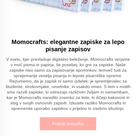
Momocrafts: elegantne zapiske za lepo
pisanje zapisov
V svetu, kjer prevladuje digitalno beleženje, Momocrafts verjame
v moč pisma in papirja, še posebej, ko gre za zapiske. Naše
zapiske niso samo za zapisovanje spominkov, temveč tudi za
sprejemanje veselja pisanja in lepote pisarniške opreme.
Razumemo, da je zapisk ni samo izdelek; je spremljevalec za
študente, strokovnjake, umetnike, in vsakdo vmes. S tem v mislih
smo razvili zapiske, ki ustrezajo različnim željam in namembam,
kar je Momocrafts naredilo znamko za tiste, ki iščejo kakovost in
slog v svojih osnovnih zapisih. Izkusite razliko Momocrafts in
spremenite uporabo zapiskov v prijetno in osebno izkušnjo.
Pridobi ponudbo