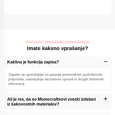
POGOSTE VPRASAŠE VOPRAŠANJA
Imate kaksno vprašanje?
Kakšna je funkcija zapisa?
Zapiski se uporabljajo za pisanje pomembnih podrobnosti,
pripombe, ustvarjanje seznamov opravil in drugih bistvenih
informacij.
Ali je res, da so Momocraftsovi zvezki izdelani
iz kakovostnih materialov?
-Ja, Momocrafts je strokovnjak za izdelavo vrhunskih zapiskov iz