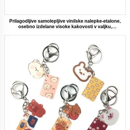
Prilagodljive samolepljive vinilske nalepke-etalone,
osebno izdelane visoke kakovosti v valjku,
vodaodporna in trajna