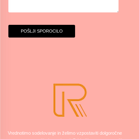
POŠLJI SPOROCILO
Vrednotimo sodelovanje in želimo vzpostaviti dolgoročne