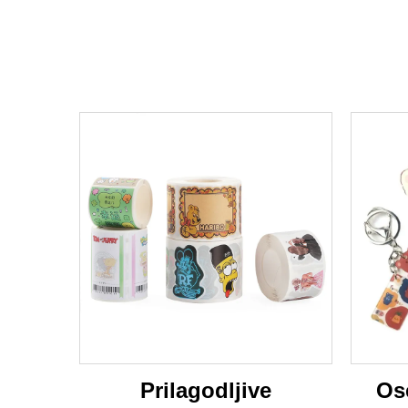
Prilagodljive
Os