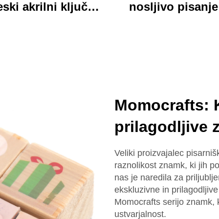
ski akrilni ključnik
nosljivo pisanje
dločilen custom
trdno ploščo, ja
ani kartonski šarm
akrilna klepetna 
ključnik
z barvnim karton
medvedjem ideal
pisarno in šol
Momocrafts: K
uporabo
prilagodljive
Veliki proizvajalec pisarn
raznolikost znamk, ki jih p
nas je naredila za priljubl
ekskluzivne in prilagodljive 
Momocrafts serijo znamk, 
ustvarjalnost.