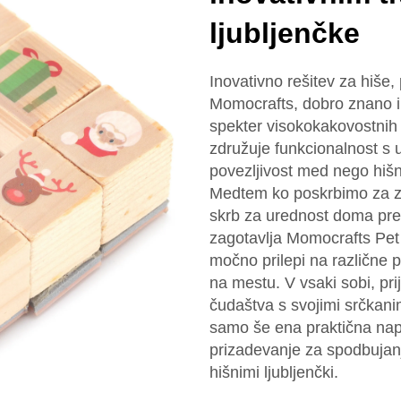
ljubljenčke
Inovativno rešitev za hiše, 
Momocrafts, dobro znano im
spekter visokokakovostnih 
združuje funkcionalnost s 
povezljivost med nego hišn
Medtem ko poskrbimo za zab
skrb za urednost doma prec
zagotavlja Momocrafts Pet 
močno prilepi na različne p
na mestu. V vsaki sobi, pri
čudaštva s svojimi srčkanim
samo še ena praktična nap
prizadevanje za spodbujanj
hišnimi ljubljenčki.