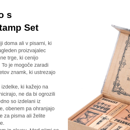
o s
tamp Set
i doma ali v pisarni, ki
ugleden proizvajalec
e trge, ki cenijo
h. To je mogoče zaradi
letov znamk, ki ustrezajo
izdelke, ki kažejo na
cirajo, ne da bi ogrozili
dno so izdelani iz
lje, obenem pa ohranjajo
 za pisma ali želite
e.