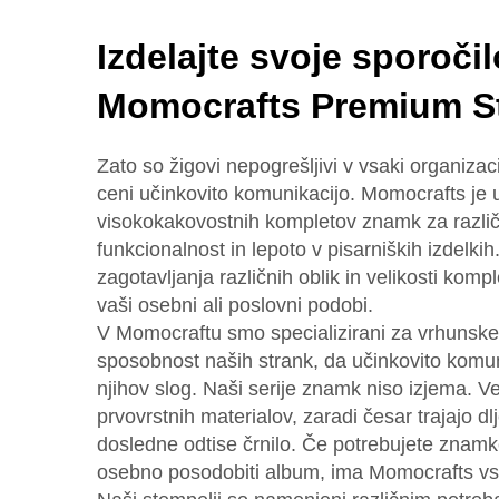
Izdelajte svoje sporočil
Momocrafts Premium S
Zato so žigovi nepogrešljivi v vsaki organizacij
ceni učinkovito komunikacijo. Momocrafts je 
visokokakovostnih kompletov znamk za različn
funkcionalnost in lepoto v pisarniških izdelki
zagotavljanja različnih oblik in velikosti komp
vaši osebni ali poslovni podobi.
V Momocraftu smo specializirani za vrhunske 
sposobnost naših strank, da učinkovito komuni
njihov slog. Naši serije znamk niso izjema. Ve
prvovrstnih materialov, zaradi česar trajajo d
dosledne odtise črnilo. Če potrebujete znamke
osebno posodobiti album, ima Momocrafts vs