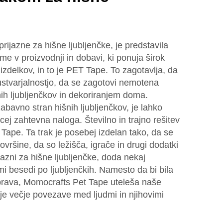
prijazne za hišne ljubljenčke, je predstavila
e v proizvodnji in dobavi, ki ponuja širok
izdelkov, in to je PET Tape. To zagotavlja, da
ustvarjalnostjo, da se zagotovi nemotena
ih ljubljenčkov in dekoriranjem doma.
avno stran hišnih ljubljenčkov, je lahko
ej zahtevna naloga. Številno in trajno rešitev
Tape. Ta trak je posebej izdelan tako, da se
ovršine, da so ležišča, igrače in drugi dodatki
jazni za hišne ljubljenčke, doda nekaj
i besedi po ljubljenčkih. Namesto da bi bila
rava, Momocrafts Pet Tape uteleša naše
e večje povezave med ljudmi in njihovimi