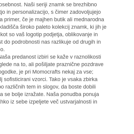
sebnost. Naši seriji znamk se brezhibno
o in personalizacijo, s čimer zadovoljujejo
Na primer, če je majhen butik ali mednarodna
ladišča široko paleto kolekcij znamk, ki jih je
 kot so vaš logotip podjetja, oblikovanje in
t do podrobnosti nas razlikuje od drugih in
o.
ša predanost izbiri se kaže v raznolikosti
lede na to, ali pošiljate praznične pozdrave
dogodke, je pri Momocrafts nekaj za vse;
lj sofisticirani vzorci. Tako je vsaka zbirka
 različnih tem in slogov, da boste dobili
 da se bolje izražate. Naša ponudba ponuja
ko iz sebe izpeljete več ustvarjalnosti in