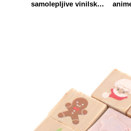
samolepljive vinilske
anime
nalepke-etalone,
o
osebno izdelane visoke
tisk
kakovosti v valjku,
vodaodporna in trajna