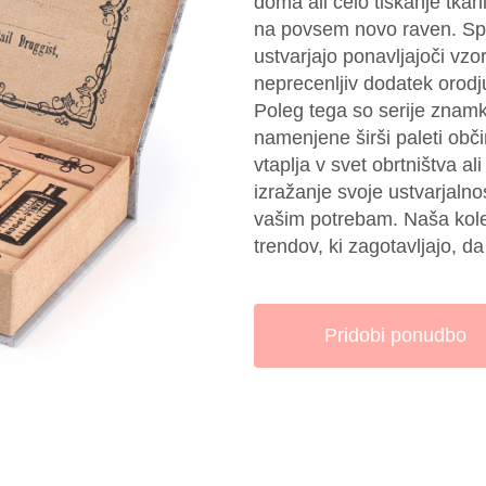
doma ali celo tiskanje tka
na povsem novo raven. Spos
ustvarjajo ponavljajoči vzo
neprecenljiv dodatek orodj
Poleg tega so serije znam
namenjene širši paleti občin
vtaplja v svet obrtništva al
izražanje svoje ustvarjalno
vašim potrebam. Naša kolek
trendov, ki zagotavljajo, d
Pridobi ponudbo