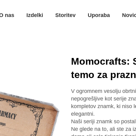
O nas
Izdelki
Storitev
Uporaba
Novi
Momocrafts: S
temo za prazn
V ogromnem vesolju obrtnih
nepogrešljive kot serije 
kompletov znamk, ki niso le
elegantni.
Naši seriji znamk so postali
Ne glede na to, ali ste za i