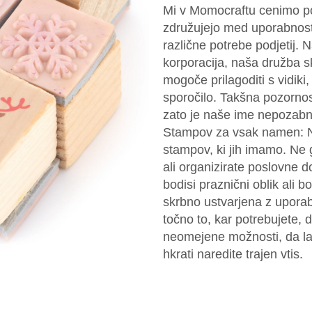
Mi v Momocraftu cenimo po
združujejo med uporabnostj
različne potrebe podjetij. 
korporacija, naša družba sk
mogoče prilagoditi s vidiki,
sporočilo. Takšna pozornos
zato je naše ime nepozabn
Stampov za vsak namen: Na
stampov, ki jih imamo. Ne g
ali organizirate poslovne 
bodisi praznični oblik ali bo
skrbno ustvarjena z uporabo
točno to, kar potrebujete,
neomejene možnosti, da lah
hkrati naredite trajen vtis.