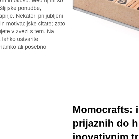
am in okusu. Med njimi so
šljijske ponudbe,
irje. Nekateri priljubljeni
in motivacijske citate; zato
ujete v zvezi s tem. Na
a lahko ustvarite
 znamko ali posebno
Momocrafts: i
prijaznih do h
inovativnim t