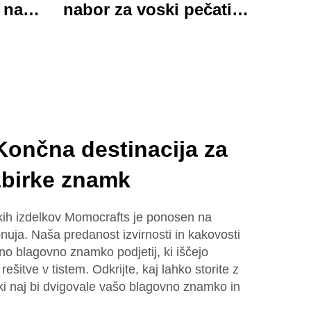
 na
nabor za voski pečati s
rka
ručno delanim
mapica
pisalskim nameštjem in
skim
urokličnimi darovi,
na za
oholjivimi in
sko
funkcionalnimi
ončna destinacija za
 zbirke znamk
iških izdelkov Momocrafts je ponosen na
onuja. Naša predanost izvirnosti in kakovosti
jeno blagovno znamko podjetij, ki iščejo
rešitve v tistem. Odkrijte, kaj lahko storite z
ki naj bi dvigovale vašo blagovno znamko in