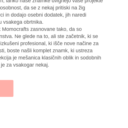
nin, lahko naše znamke dvignejo vaše projekte
obnost, da se z nekaj pritiski na žig
rci in dodajo osebni dodatek, jih naredi
u vsakega obrtnika.
k Momocrafts zasnovane tako, da so
stva. Ne glede na to, ali ste začetnik, ki se
i izkušeni profesional, ki išče nove načine za
sti, boste našli komplet znamk, ki ustreza
cija je mešanica klasičnih oblik in sodobnih
a je za vsakogar nekaj.