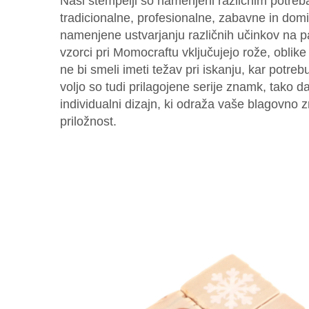
Naši stempelji so namenjeni različnim potreb
tradicionalne, profesionalne, zabavne in domi
namenjene ustvarjanju različnih učinkov na pap
vzorci pri Momocraftu vključujejo rože, oblike 
ne bi smeli imeti težav pri iskanju, kar potreb
voljo so tudi prilagojene serije znamk, tako d
individualni dizajn, ki odraža vaše blagovno
priložnost.