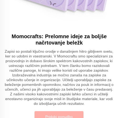
Momocrafts: Prelomne ideje za boljše
načrtovanje beležk
Zapisi so postali ključno orodje v današnjem hitro gibljivem svetu,
ker so udobni in vsestranski. V Momocraftu smo specializirani za
proizvodnjo in dobavo širokim spektrom kakovostnih zapiskov, ki
ustrezajo različnim potrebam. V tem članku bomo raziskovali
različne panoge, ki imajo velike koristi od uporabe zapiskov.
Izobraževalna industrija se močno zanaša na zapiske za
učinkovito učenje in organizacijo. Učitelji uporabljajo zapiske za
beleženje pomembnih opomnikov, načrtov za pouk in informacij o
učencih, učenci pa jih uporabljajo za beleženje v času predavanj.
Z našimi visoko kakovostnimi zapiski lahko učenci in učitelji
enostavno organizirajo svoje misli in študijske materiale, kar vodi
do izboljšanja učnih rezultatov.
Pridobi ponudbo