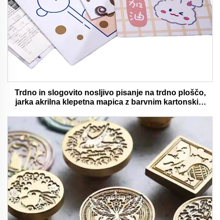
Trdno in slogovito nosljivo pisanje na trdno ploščo,
jarka akrilna klepetna mapica z barvnim kartonskim
medvedjem idealna za pisarno in šolsko uporabo