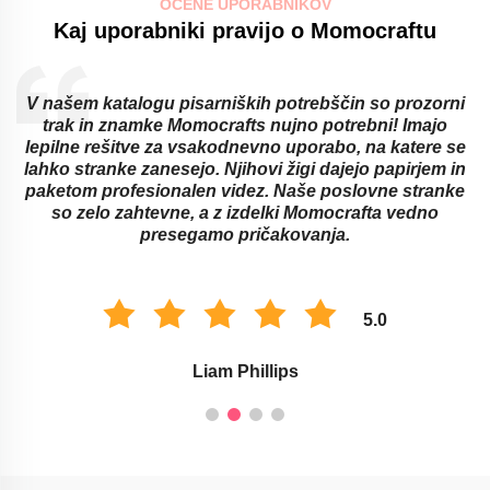
OCENE UPORABNIKOV
Kaj uporabniki pravijo o Momocraftu
V našem katalogu pisarniških potrebščin so prozorni
trak in znamke Momocrafts nujno potrebni! Imajo
lepilne rešitve za vsakodnevno uporabo, na katere se
lahko stranke zanesejo. Njihovi žigi dajejo papirjem in
paketom profesionalen videz. Naše poslovne stranke
so zelo zahtevne, a z izdelki Momocrafta vedno
presegamo pričakovanja.
5.0
Liam Phillips