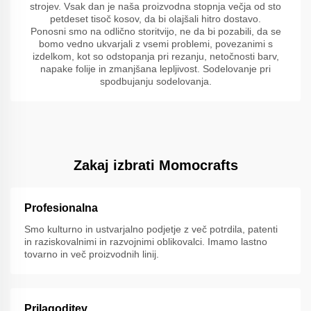
strojev. Vsak dan je naša proizvodna stopnja večja od sto
petdeset tisoč kosov, da bi olajšali hitro dostavo.
Ponosni smo na odlično storitvijo, ne da bi pozabili, da se
bomo vedno ukvarjali z vsemi problemi, povezanimi s
izdelkom, kot so odstopanja pri rezanju, netočnosti barv,
napake folije in zmanjšana lepljivost. Sodelovanje pri
spodbujanju sodelovanja.
Zakaj izbrati Momocrafts
Profesionalna
Smo kulturno in ustvarjalno podjetje z več potrdila, patenti
in raziskovalnimi in razvojnimi oblikovalci. Imamo lastno
tovarno in več proizvodnih linij.
Prilagoditev