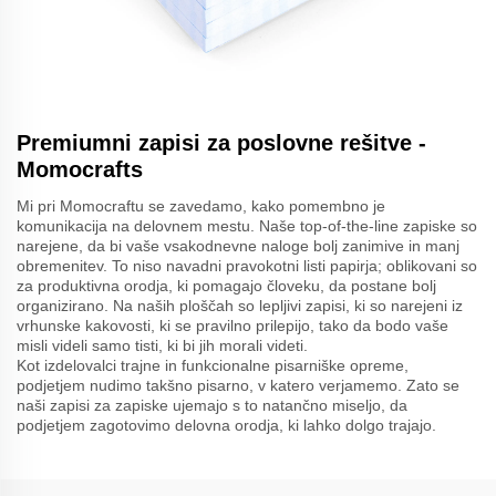
Premiumni zapisi za poslovne rešitve -
Momocrafts
Mi pri Momocraftu se zavedamo, kako pomembno je
komunikacija na delovnem mestu. Naše top-of-the-line zapiske so
narejene, da bi vaše vsakodnevne naloge bolj zanimive in manj
obremenitev. To niso navadni pravokotni listi papirja; oblikovani so
za produktivna orodja, ki pomagajo človeku, da postane bolj
organizirano. Na naših ploščah so lepljivi zapisi, ki so narejeni iz
vrhunske kakovosti, ki se pravilno prilepijo, tako da bodo vaše
misli videli samo tisti, ki bi jih morali videti.
Kot izdelovalci trajne in funkcionalne pisarniške opreme,
podjetjem nudimo takšno pisarno, v katero verjamemo. Zato se
naši zapisi za zapiske ujemajo s to natančno miseljo, da
podjetjem zagotovimo delovna orodja, ki lahko dolgo trajajo.