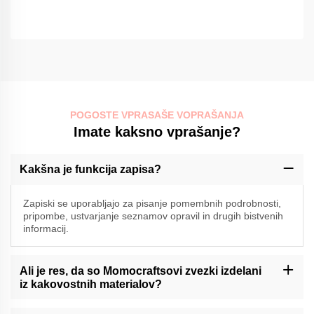
POGOSTE VPRASAŠE VOPRAŠANJA
Imate kaksno vprašanje?
Kakšna je funkcija zapisa?
Zapiski se uporabljajo za pisanje pomembnih podrobnosti,
pripombe, ustvarjanje seznamov opravil in drugih bistvenih
informacij.
Ali je res, da so Momocraftsovi zvezki izdelani
iz kakovostnih materialov?
-Ja, Momocrafts je strokovnjak za izdelavo vrhunskih zapiskov iz