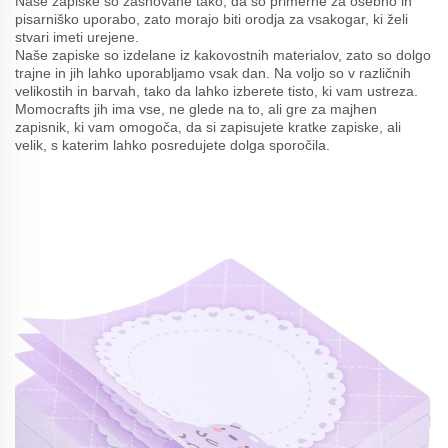
Naše zapiske so zasnovane tako, da so primerne za osebno in
pisarniško uporabo, zato morajo biti orodja za vsakogar, ki želi
stvari imeti urejene.
Naše zapiske so izdelane iz kakovostnih materialov, zato so dolgo
trajne in jih lahko uporabljamo vsak dan. Na voljo so v različnih
velikostih in barvah, tako da lahko izberete tisto, ki vam ustreza.
Momocrafts jih ima vse, ne glede na to, ali gre za majhen
zapisnik, ki vam omogoča, da si zapisujete kratke zapiske, ali
velik, s katerim lahko posredujete dolga sporočila.