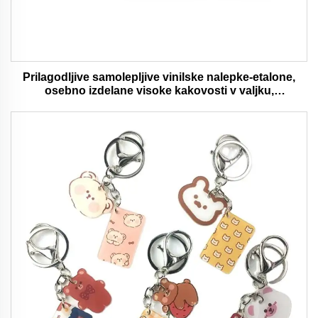
Prilagodljive samolepljive vinilske nalepke-etalone,
osebno izdelane visoke kakovosti v valjku,
vodaodporna in trajna