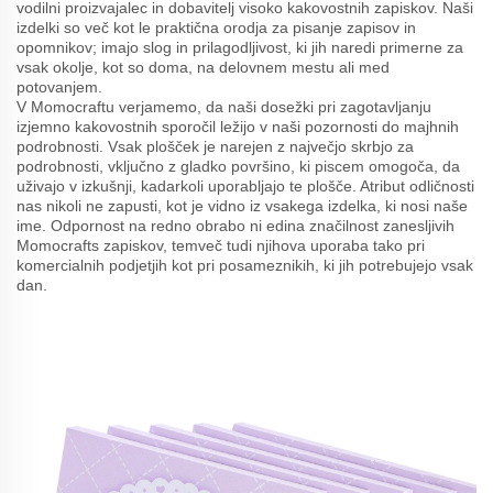
vodilni proizvajalec in dobavitelj visoko kakovostnih zapiskov. Naši
izdelki so več kot le praktična orodja za pisanje zapisov in
opomnikov; imajo slog in prilagodljivost, ki jih naredi primerne za
vsak okolje, kot so doma, na delovnem mestu ali med
potovanjem.
V Momocraftu verjamemo, da naši dosežki pri zagotavljanju
izjemno kakovostnih sporočil ležijo v naši pozornosti do majhnih
podrobnosti. Vsak plošček je narejen z največjo skrbjo za
podrobnosti, vključno z gladko površino, ki piscem omogoča, da
uživajo v izkušnji, kadarkoli uporabljajo te plošče. Atribut odličnosti
nas nikoli ne zapusti, kot je vidno iz vsakega izdelka, ki nosi naše
ime. Odpornost na redno obrabo ni edina značilnost zanesljivih
Momocrafts zapiskov, temveč tudi njihova uporaba tako pri
komercialnih podjetjih kot pri posameznikih, ki jih potrebujejo vsak
dan.