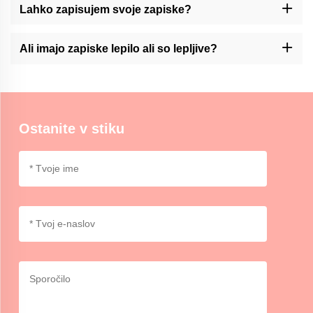
vrhunskih materialov.
Lahko zapisujem svoje zapiske?
Momocraft nudi storitve prilagajanja svojih zapiskov. Prosimo,
kontaktirajte nas prek naše stranke za več informacij.
Ali imajo zapiske lepilo ali so lepljive?
V Momocraftu imamo lepilne ali nelepljive opcije za zapiske, ki
omogočajo izbiro glede na vaše želje in uporabo.
Ostanite v stiku