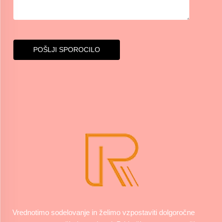
POŠLJI SPOROCILO
Vrednotimo sodelovanje in želimo vzpostaviti dolgoročne