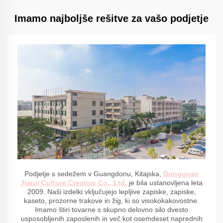
Imamo najboljše rešitve za vašo podjetje
Podjetje s sedežem v Guangdonu, Kitajska,
Dongguan
Jiarui Culture Creative Co., Ltd.
je bila ustanovljena leta
2009. Naši izdelki vključujejo lepljive zapiske, zapiske,
kaseto, prozorne trakove in žig, ki so visokokakovostne.
Imamo štiri tovarne s skupno delovno silo dvesto
usposobljenih zaposlenih in več kot osemdeset naprednih