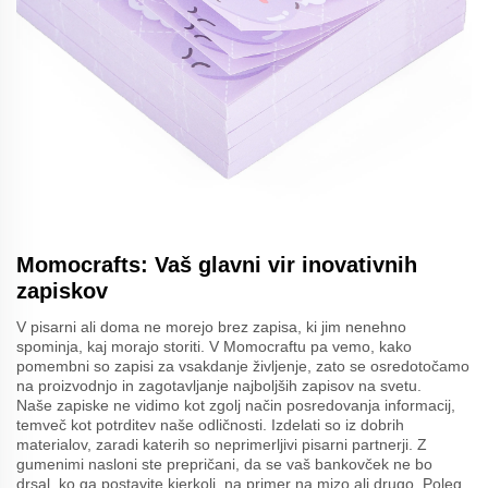
Momocrafts: Vaš glavni vir inovativnih
zapiskov
V pisarni ali doma ne morejo brez zapisa, ki jim nenehno
spominja, kaj morajo storiti. V Momocraftu pa vemo, kako
pomembni so zapisi za vsakdanje življenje, zato se osredotočamo
na proizvodnjo in zagotavljanje najboljših zapisov na svetu.
Naše zapiske ne vidimo kot zgolj način posredovanja informacij,
temveč kot potrditev naše odličnosti. Izdelati so iz dobrih
materialov, zaradi katerih so neprimerljivi pisarni partnerji. Z
gumenimi nasloni ste prepričani, da se vaš bankovček ne bo
drsal, ko ga postavite kjerkoli, na primer na mizo ali drugo. Poleg