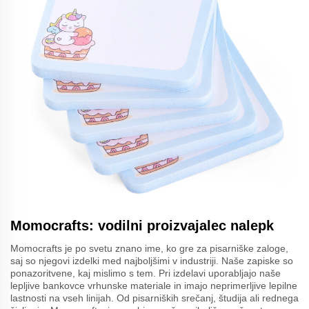
Momocrafts: vodilni proizvajalec nalepk
Momocrafts je po svetu znano ime, ko gre za pisarniške zaloge,
saj so njegovi izdelki med najboljšimi v industriji. Naše zapiske so
ponazoritvene, kaj mislimo s tem. Pri izdelavi uporabljajo naše
lepljive bankovce vrhunske materiale in imajo neprimerljive lepilne
lastnosti na vseh linijah. Od pisarniških srečanj, študija ali rednega