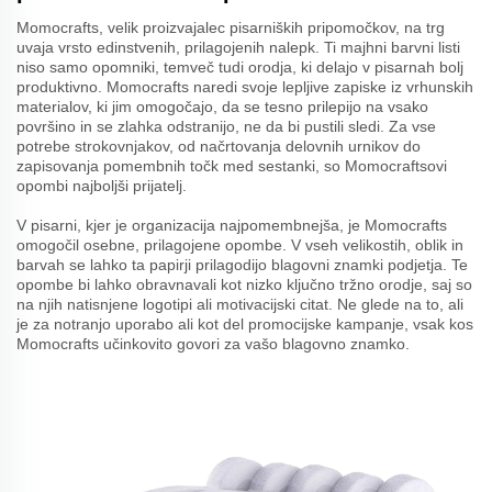
Momocrafts, velik proizvajalec pisarniških pripomočkov, na trg
uvaja vrsto edinstvenih, prilagojenih nalepk. Ti majhni barvni listi
niso samo opomniki, temveč tudi orodja, ki delajo v pisarnah bolj
produktivno. Momocrafts naredi svoje lepljive zapiske iz vrhunskih
materialov, ki jim omogočajo, da se tesno prilepijo na vsako
površino in se zlahka odstranijo, ne da bi pustili sledi. Za vse
potrebe strokovnjakov, od načrtovanja delovnih urnikov do
zapisovanja pomembnih točk med sestanki, so Momocraftsovi
opombi najboljši prijatelj.
V pisarni, kjer je organizacija najpomembnejša, je Momocrafts
omogočil osebne, prilagojene opombe. V vseh velikostih, oblik in
barvah se lahko ta papirji prilagodijo blagovni znamki podjetja. Te
opombe bi lahko obravnavali kot nizko ključno tržno orodje, saj so
na njih natisnjene logotipi ali motivacijski citat. Ne glede na to, ali
je za notranjo uporabo ali kot del promocijske kampanje, vsak kos
Momocrafts učinkovito govori za vašo blagovno znamko.