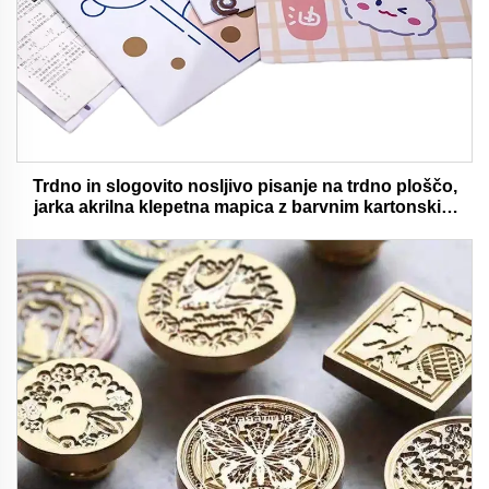
Trdno in slogovito nosljivo pisanje na trdno ploščo,
jarka akrilna klepetna mapica z barvnim kartonskim
medvedjem idealna za pisarno in šolsko uporabo