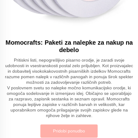
Momocrafts: Paketi za nalepke za nakup na
debelo
Pritiskni listi, nepogrešljivo pisarno orodje, je zaradi svoje
udobnosti in vsestranskosti postal zelo priljubljen. Kot proizvajalec
in dobavitelj visokokakovostnih pisarniških izdelkov Momocrafts
razume pomen nalepk v različnih panogah in ponuja širok spekter
možnosti za zadovoljevanje različnih potreb.
V poslovnem svetu so nalepke močno komunikacijsko orodje, ki
omogoča sodelovanje in izmenjavo idej. Običajno se uporabljajo
za razpravo, zapisnik sestanka in seznam opravil. Momocrafts
ponuja lepljive zapiske v različnih barvah in velikostih, kar
uporabnikom omogoča prilagajanje svojih zapiskov glede na
njihove želje in zahteve.
Pridobi ponudbo