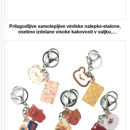
Prilagodljive samolepljive vinilske nalepke-etalone,
osebno izdelane visoke kakovosti v valjku,
vodaodporna in trajna