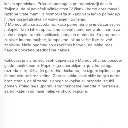
idej in spominkov. Priklepki pomagajo pri organizaciji dela in
življenja, da bi povečali učinkovitost. V članku bomo obravnavali
različne vrste mamil iz Momocrafta in kako vam lahko pomagajo
hitreje opravljati stvari v vsakdanjem življenju.
V Momocraftu se zavedamo, kako pomembno je imeti zanesljive
nalepke, ki jih lahko uporabimo za več namenov. Zato imamo za
naše nalepke različne velikosti, barve in materiale. Za preproste
zapiske imamo majhne, kompaktne, ali pa večje liste za več
zapiskov. Naše opombe so v različnih barvah, da lahko brez
napora določimo prednostne naloge.
Kakovost je v središču vseh dejavnosti v Momocraftu, še posebej
glede naših opomb. Papir, ki ga uporabljamo, je vrhunskega
razreda in trpežljiv; če ga redno dotikamo, ne izgubi lepilnosti, pri
čemer ostane brez kisline. Zato se lahko vsak sklic na njih naredi
brez strahu, da bi zaradi slabega rokopisa ali razpada izgubil
pomen. Poleg tega uporabljamo trajnostne metode in materiale,
zaradi katerih so naše nalepke okolju prijazne.