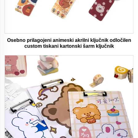
Osebno prilagojeni animeski akrilni ključnik odločilen
custom tiskani kartonski šarm ključnik