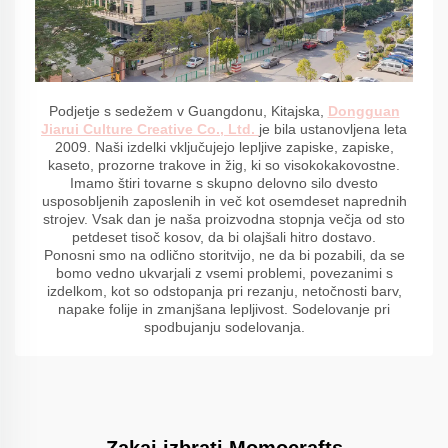
Podjetje s sedežem v Guangdonu, Kitajska,
Dongguan
Jiarui Culture Creative Co., Ltd.
je bila ustanovljena leta
2009. Naši izdelki vključujejo lepljive zapiske, zapiske,
kaseto, prozorne trakove in žig, ki so visokokakovostne.
Imamo štiri tovarne s skupno delovno silo dvesto
usposobljenih zaposlenih in več kot osemdeset naprednih
strojev. Vsak dan je naša proizvodna stopnja večja od sto
petdeset tisoč kosov, da bi olajšali hitro dostavo.
Ponosni smo na odlično storitvijo, ne da bi pozabili, da se
bomo vedno ukvarjali z vsemi problemi, povezanimi s
izdelkom, kot so odstopanja pri rezanju, netočnosti barv,
napake folije in zmanjšana lepljivost. Sodelovanje pri
spodbujanju sodelovanja.
Zakaj izbrati Momocrafts