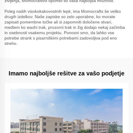
življenja, Momocraftovi opombi so vaša najboljša možnost.
Poleg naših visokokakovostnih lepk, ima Momocrafts še veliko
drugih izdelkov. Naše zapiske so zelo uporabne, ko morate
zapisati pomembne točke ali si zapomniti določene stvari,
medtem ko washi trak, prozorni trak in žig dodajo nekaj začimba
in osebnosti vsakemu projektu. Ponosni smo, da lahko vse
potrebe strank s pisarniškimi potrebami zadovoljiva pod eno
streho.
Imamo najboljše rešitve za vašo podjetje