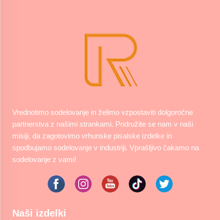
Vrednotimo sodelovanje in želimo vzpostaviti dolgoročne
partnerstva z našimi strankami. Pridružite se nam v naši
misiji, da zagotovimo vrhunske pisalske izdelke in
spodbujamo sodelovanje v industriji. Vprašljivo čakamo na
sodelovanje z vami!
Naši izdelki