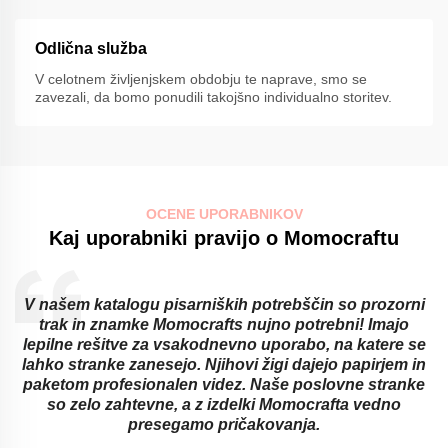
Odlična služba
V celotnem življenjskem obdobju te naprave, smo se
zavezali, da bomo ponudili takojšno individualno storitev.
OCENE UPORABNIKOV
Kaj uporabniki pravijo o Momocraftu
V našem katalogu pisarniških potrebščin so prozorni
trak in znamke Momocrafts nujno potrebni! Imajo
lepilne rešitve za vsakodnevno uporabo, na katere se
lahko stranke zanesejo. Njihovi žigi dajejo papirjem in
paketom profesionalen videz. Naše poslovne stranke
so zelo zahtevne, a z izdelki Momocrafta vedno
presegamo pričakovanja.