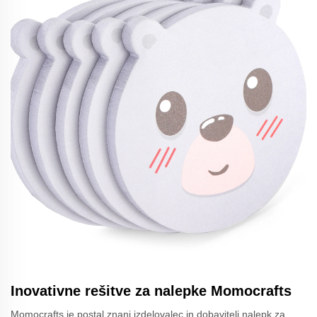
Inovativne rešitve za nalepke Momocrafts
Momocrafts je postal znani izdelovalec in dobavitelj nalepk za