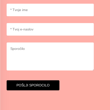
POŠLJI SPOROCILO