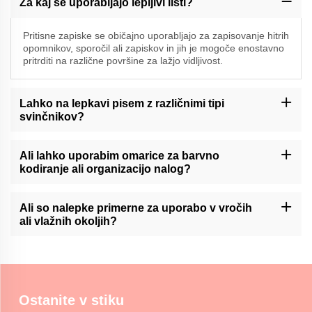
Za kaj se uporabljajo lepljivi listi?
Pritisne zapiske se običajno uporabljajo za zapisovanje hitrih
opomnikov, sporočil ali zapiskov in jih je mogoče enostavno
pritrditi na različne površine za lažjo vidljivost.
Lahko na lepkavi pisem z različnimi tipi
svinčnikov?
Momocraftsovi lepljivi zapisi so na splošno združljivi z različnimi
vrstami svinčnikov, vključno s kroglicami, gelom in markerji.
Ali lahko uporabim omarice za barvno
Priporočljivo je, da se na določenih površinah izvedejo preskusi
kodiranje ali organizacijo nalog?
na razmazane ali krvavele površine.
Momocraftsove opombe se lahko uporabljajo za barvno kodiranje
ali organizacijo nalog, kar uporabnikom omogoča, da
Ali so nalepke primerne za uporabo v vročih
kategorizirajo in prednostno določijo informacije na vizualen in
ali vlažnih okoljih?
priročen način.
Momocraftsovi opombi so običajno primerni za uporabo v
običajnih notranjih okoljih. Zaradi ekstremne vročine ali vlažnosti
lahko vplivajo na lepilne lastnosti, zato je priporočljivo biti
previden.
Ostanite v stiku