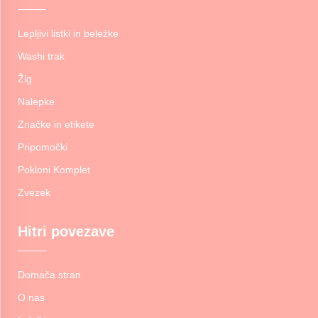
Lepljivi listki in beležke
Washi trak
Žig
Nalepke
Značke in etikete
Pripomočki
Pokloni Komplet
Zvezek
Hitri povezave
Domača stran
O nas