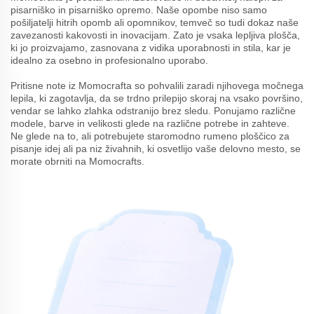
pisarniško in pisarniško opremo. Naše opombe niso samo
pošiljatelji hitrih opomb ali opomnikov, temveč so tudi dokaz naše
zavezanosti kakovosti in inovacijam. Zato je vsaka lepljiva plošča,
ki jo proizvajamo, zasnovana z vidika uporabnosti in stila, kar je
idealno za osebno in profesionalno uporabo.
Pritisne note iz Momocrafta so pohvalili zaradi njihovega močnega
lepila, ki zagotavlja, da se trdno prilepijo skoraj na vsako površino,
vendar se lahko zlahka odstranijo brez sledu. Ponujamo različne
modele, barve in velikosti glede na različne potrebe in zahteve.
Ne glede na to, ali potrebujete staromodno rumeno ploščico za
pisanje idej ali pa niz živahnih, ki osvetlijo vaše delovno mesto, se
morate obrniti na Momocrafts.