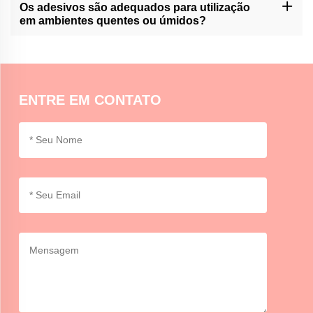
codificação de cores ou organização de tarefas, permitindo que
Os adesivos são adequados para utilização
os usuários categorizem e priorizem informações de maneira
em ambientes quentes ou úmidos?
visual e conveniente.
As notas adesivas do Momocraft são geralmente adequadas para
uso em ambientes interiores normais. O calor ou a umidade
extremas podem afectar as propriedades adesivas, por isso é
aconselhável ter cuidado.
ENTRE EM CONTATO