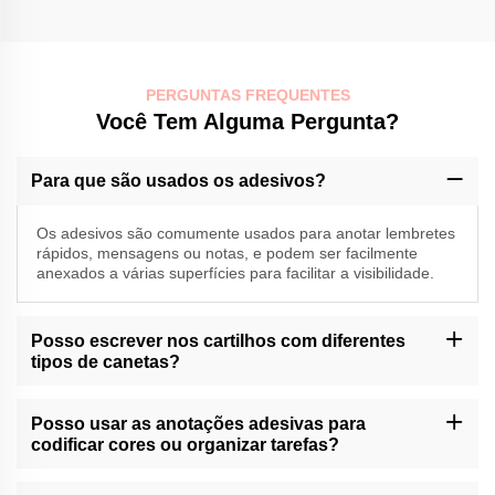
PERGUNTAS FREQUENTES
Você Tem Alguma Pergunta?
Para que são usados os adesivos?
Os adesivos são comumente usados para anotar lembretes
rápidos, mensagens ou notas, e podem ser facilmente
anexados a várias superfícies para facilitar a visibilidade.
Posso escrever nos cartilhos com diferentes
tipos de canetas?
As notas adesivas do Momocraft são geralmente compatíveis
com vários tipos de canetas, incluindo canetas de esferográfica,
Posso usar as anotações adesivas para
gel e marcador. É aconselhável testar se há manchas ou
codificar cores ou organizar tarefas?
sangramento em superfícies específicas.
As anotações adesivas do Momocrafts podem ser usadas para