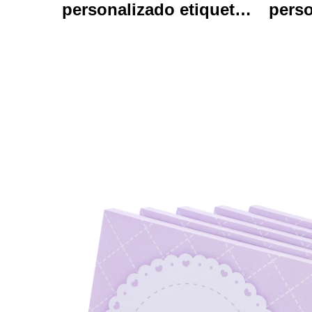
personalizado etiquetas
perso
de vinil auto-aderentes
em
personalizados de alta
qualidade de impressão
impr
de rolo à prova d'água
ani
durável