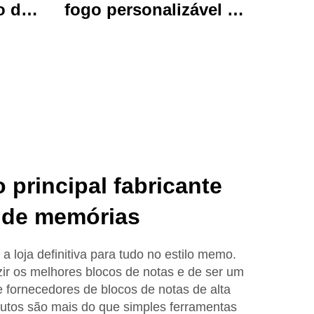
o de
fogo personalizável de
brante
luxo, papelada
uivos
artesanal com
imado
presentes encantadores
l para
adoráveis e funcionais.
o e
 principal fabricante
 de memórias
 loja definitiva para tudo no estilo memo.
r os melhores blocos de notas e de ser um
 e fornecedores de blocos de notas de alta
utos são mais do que simples ferramentas