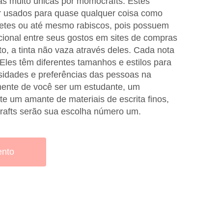
as muito únicas por momocrafts. Estes
r usados para quase qualquer coisa como
etes ou até mesmo rabiscos, pois possuem
ional entre seus gostos em sites de compras
to, a tinta não vaza através deles. Cada nota
Eles têm diferentes tamanhos e estilos para
sidades e preferências das pessoas na
ente de você ser um estudante, um
e um amante de materiais de escrita finos,
rafts serão sua escolha número um.
ento