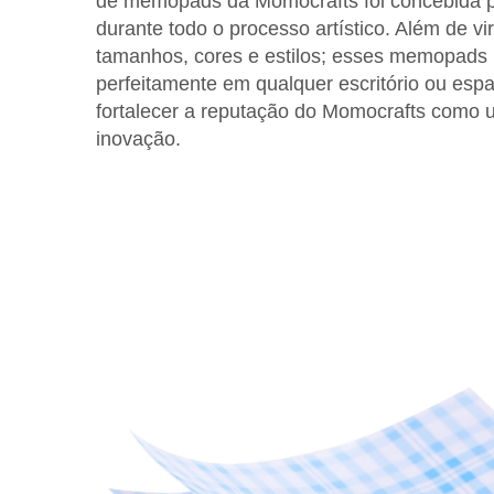
de memopads da Momocrafts foi concebida para
durante todo o processo artístico. Além de v
tamanhos, cores e estilos; esses memopads
perfeitamente em qualquer escritório ou esp
fortalecer a reputação do Momocrafts como 
inovação.