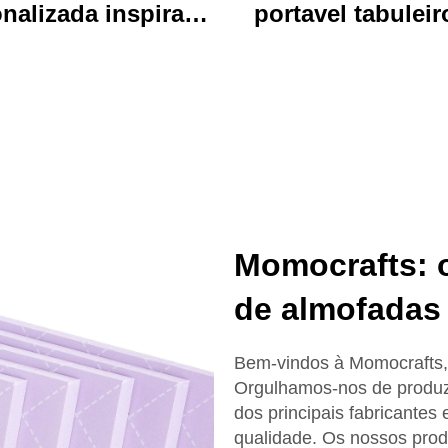
nalizada inspirada
portavel tabuleir
 anime, durável,
escrita acrílico vi
personalizada,
clip pasta de arq
essa, de desenhos
com desenho an
mados, chave de
colorido urso idea
chave charm
uso de escritóri
escola
Momocrafts: o
de almofadas
Bem-vindos à Momocrafts, a
Orgulhamos-nos de produzi
dos principais fabricantes
qualidade. Os nossos prod