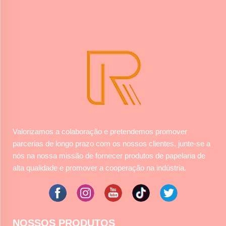
Valorizamos a colaboração e pretendemos promover
parcerias de longo prazo com os nossos clientes. junte-se a
nós na nossa missão de fornecer produtos de papelaria de
alta qualidade e promover a cooperação na indústria.
NOSSOS PRODUTOS