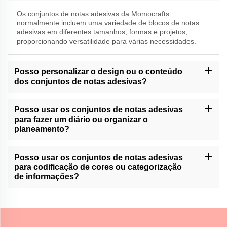
Os conjuntos de notas adesivas da Momocrafts
normalmente incluem uma variedade de blocos de notas
adesivas em diferentes tamanhos, formas e projetos,
proporcionando versatilidade para várias necessidades.
Posso personalizar o design ou o conteúdo
dos conjuntos de notas adesivas?
Momocrafts pode oferecer opções de personalização para
conjuntos de notas adesivas. Por favor, entre em contato com o
Posso usar os conjuntos de notas adesivas
nosso suporte ao cliente ou consulte o nosso site para serviços
para fazer um diário ou organizar o
de personalização disponíveis.
planeamento?
Os conjuntos de notas adesivas do Momocrafts podem ser uma
ferramenta útil para o registro de balas ou organização de
Posso usar os conjuntos de notas adesivas
planejadores, permitindo que os usuários adicionem e movam
para codificação de cores ou categorização
facilmente notas dentro de seus layouts.
de informações?
Os conjuntos de notas adesivas da Momocrafts são ideais para
codificação de cores ou categorização de informações,
fornecendo uma maneira organizada e visual de diferenciar e
destacar detalhes importantes.