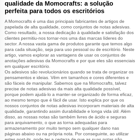
qualidade da Momocrafts: a solução
perfeita para todos os escritórios
A Momocrafts é uma das principais fabricantes de artigos de
papelada de alta qualidade, como conjuntos de notas adesivas.
Como resultado, a nossa dedicação à qualidade e satisfação dos
clientes permitiu-nos tornar-nos uma das marcas líderes do
sector. A nossa vasta gama de produtos garante que temos algo
para cada situação, seja para uso pessoal ou de escritório. Neste
artigo, vamos explorar as vantagens de usar os conjuntos de
anotações adesivas da Momocrafts e por que eles são essenciais
em qualquer escritório.
Os adesivos são revolucionários quando se trata de organizar os
pensamentos e ideias. Vêm em tamanhos e cores diferentes e
são fáceis de manipular. Sabemos que na Momocrafts, talvez
precise de notas adesivas da mais alta qualidade possível,
porque podem ajudá-lo a manter-se organizado de forma eficaz,
ao mesmo tempo que é fácil de usar. Isto explica por que os
nossos conjuntos de notas adesivas incorporam materiais de alta
qualidade, garantindo assim durabilidade e longa vida útil. Além
disso, as nossas notas são também livres de ácido e seguras
para arquivamento, o que as torna adequadas para
armazenamento por muito tempo sem qualquer dano nas
páginas abaixo ou na própria nota. Por conseguinte, ao utilizar
estes post-its, pode ter a certeza de que as suas notas não