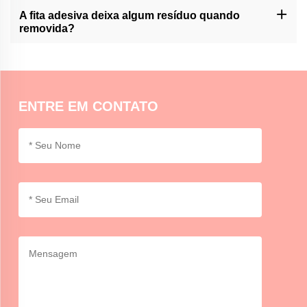
totalmente à água. Evite a exposição à umidade ou a imersão
A fita adesiva deixa algum resíduo quando
prolongada em água.
removida?
No entanto, a sua remoção não deixa resíduos, pois este pode
variar consoante o tempo de permanência e a natureza da
superfície envolvida. Tente uma área pequena no início.
ENTRE EM CONTATO