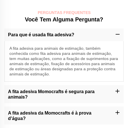
PERGUNTAS FREQUENTES
Você Tem Alguma Pergunta?
Para que é usada fita adesiva?
A fita adesiva para animais de estimação, também
conhecida como fita adesiva para animais de estimação,
tem muitas aplicações, como a fixação de suprimentos para
animais de estimação, fixação de acessórios para animais
de estimação ou áreas designadas para a proteção contra
animais de estimação.
A fita adesiva Momocrafts é segura para
animais?
A Momocrafts é especializada na produção de fita adesiva de alta
qualidade para animais de estimação; no entanto, é sempre
A fita adesiva da Momocrafts é à prova
aconselhável monitorizar o contacto entre os animais e produtos
d'água?
adesivos de qualquer tipo.
No entanto, o produto da empresa é resistente à água, mas não