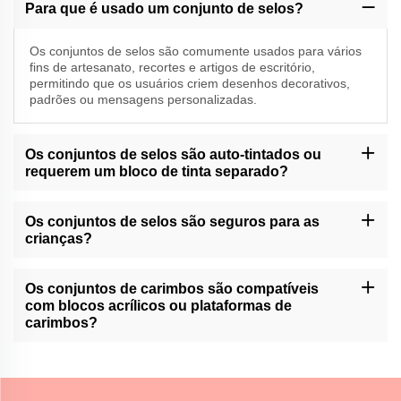
Para que é usado um conjunto de selos?
Os conjuntos de selos são comumente usados para vários
fins de artesanato, recortes e artigos de escritório,
permitindo que os usuários criem desenhos decorativos,
padrões ou mensagens personalizadas.
Os conjuntos de selos são auto-tintados ou
requerem um bloco de tinta separado?
A Momocrafts oferece conjuntos de selos auto-tintados e
conjuntos que exigem um bloco de tinta separado. Verifique a
Os conjuntos de selos são seguros para as
descrição do produto para obter informações específicas.
crianças?
Os conjuntos de selos da Momocrafts podem conter pequenas
partes e não são destinados a utilização não supervisionada por
Os conjuntos de carimbos são compatíveis
crianças pequenas. Recomenda- se a supervisão de um adulto.
com blocos acrílicos ou plataformas de
carimbos?
Os conjuntos de selos da Momocrafts são projetados para serem
compatíveis com blocos acrílicos padrão e plataformas de
estampagem, proporcionando facilidade de uso e versatilidade.