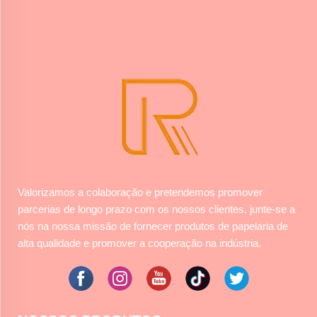
Valorizamos a colaboração e pretendemos promover
parcerias de longo prazo com os nossos clientes. junte-se a
nós na nossa missão de fornecer produtos de papelaria de
alta qualidade e promover a cooperação na indústria.