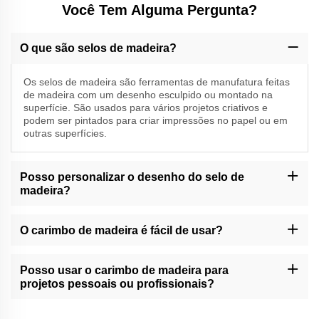
Você Tem Alguma Pergunta?
O que são selos de madeira?
Os selos de madeira são ferramentas de manufatura feitas
de madeira com um desenho esculpido ou montado na
superfície. São usados para vários projetos criativos e
podem ser pintados para criar impressões no papel ou em
outras superfícies.
Posso personalizar o desenho do selo de
madeira?
A Momocrafts pode oferecer opções de personalização para
selos de madeira. Por favor, entre em contato com o nosso
O carimbo de madeira é fácil de usar?
suporte ao cliente ou consulte o nosso site para serviços de
personalização disponíveis.
Os selos de madeira da Momocrafts são projetados para serem
fáceis de usar. No entanto, pode ser necessário praticar para
Posso usar o carimbo de madeira para
obter impressões consistentes e limpas.
projetos pessoais ou profissionais?
Os selos de madeira da Momocrafts podem ser usados para fins
pessoais e profissionais, adicionando um toque único e feito à