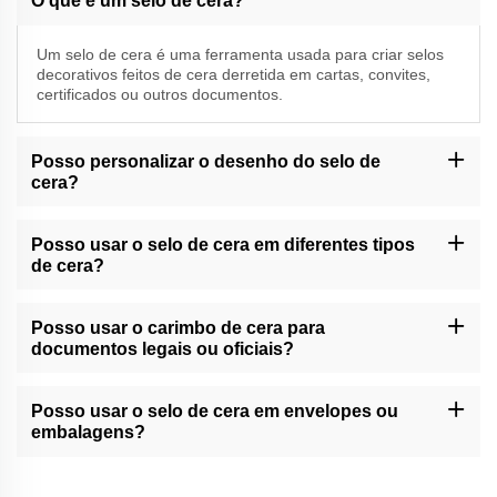
O que é um selo de cera?
Um selo de cera é uma ferramenta usada para criar selos
decorativos feitos de cera derretida em cartas, convites,
certificados ou outros documentos.
Posso personalizar o desenho do selo de
cera?
A Momocrafts pode oferecer opções de personalização para
selos de cera. Por favor, entre em contato com o nosso suporte
Posso usar o selo de cera em diferentes tipos
ao cliente ou consulte o nosso site para serviços de
de cera?
personalização disponíveis.
Os selos de cera da Momocrafts são geralmente compatíveis
com vários tipos de cera de vedação, incluindo bastões de cera
Posso usar o carimbo de cera para
tradicionais ou cera adesiva moderna.
documentos legais ou oficiais?
Os selos de cera feitos por Momocrafts podem dar um toque
decorativo a documentos legais ou oficiais. Contudo, é
Posso usar o selo de cera em envelopes ou
aconselhável seguir regulamentos ou orientações específicos
embalagens?
relativos aos selos para tais documentos.
Os selos de cera da Momocrafts podem ser usados em
envelopes ou embalagens leves para fins decorativos. Para a