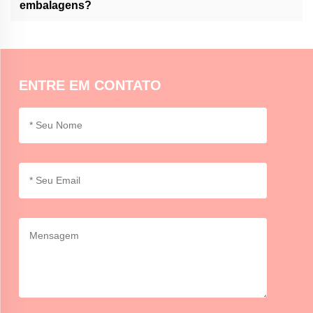
embalagens?
relativos aos selos para tais documentos.
Os selos de cera da Momocrafts podem ser usados em
envelopes ou embalagens leves para fins decorativos. Para a
vedação segura, pode ser necessário adesivo ou fita adesiva
adicional.
ENTRE EM CONTATO