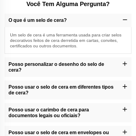
Você Tem Alguma Pergunta?
O que é um selo de cera?
Um selo de cera é uma ferramenta usada para criar selos
decorativos feitos de cera derretida em cartas, convites,
certificados ou outros documentos.
Posso personalizar o desenho do selo de
cera?
A Momocrafts pode oferecer opções de personalização para
selos de cera. Por favor, entre em contato com o nosso suporte
Posso usar o selo de cera em diferentes tipos
ao cliente ou consulte o nosso site para serviços de
de cera?
personalização disponíveis.
Os selos de cera da Momocrafts são geralmente compatíveis
com vários tipos de cera de vedação, incluindo bastões de cera
Posso usar o carimbo de cera para
tradicionais ou cera adesiva moderna.
documentos legais ou oficiais?
Os selos de cera feitos por Momocrafts podem dar um toque
decorativo a documentos legais ou oficiais. Contudo, é
Posso usar o selo de cera em envelopes ou
aconselhável seguir regulamentos ou orientações específicos