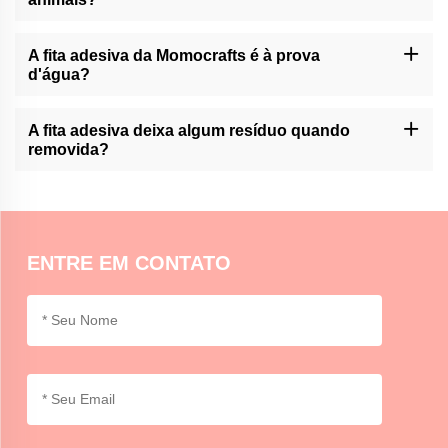
A Momocrafts é especializada na produção de fita adesiva de alta
qualidade para animais de estimação; no entanto, é sempre
A fita adesiva da Momocrafts é à prova
aconselhável monitorizar o contacto entre os animais e produtos
d'água?
adesivos de qualquer tipo.
No entanto, o produto da empresa é resistente à água, mas não
totalmente à água. Evite a exposição à umidade ou a imersão
A fita adesiva deixa algum resíduo quando
prolongada em água.
removida?
No entanto, a sua remoção não deixa resíduos, pois este pode
variar consoante o tempo de permanência e a natureza da
superfície envolvida. Tente uma área pequena no início.
ENTRE EM CONTATO