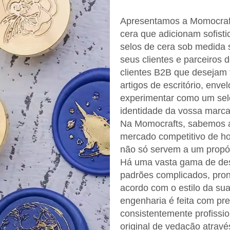
Apresentamos a Momocrafts
cera que adicionam sofis
selos de cera sob medida s
seus clientes e parceiros
clientes B2B que desejam 
artigos de escritório, env
experimentar como um sel
identidade da vossa marca
Na Momocrafts, sabemos a
mercado competitivo de ho
não só servem a um propó
Há uma vasta gama de des
padrões complicados, pron
acordo com o estilo da sua
engenharia é feita com pr
consistentemente profissi
original de vedação atrav