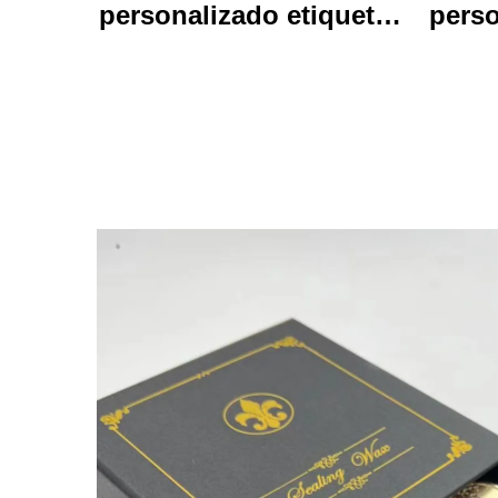
personalizado etiquetas
perso
de vinil auto-aderentes
em
personalizados de alta
qualidade de impressão
impr
de rolo à prova d'água
ani
durável