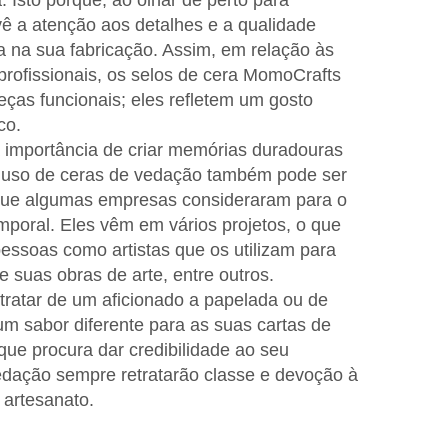
. Isto porque, ao olhar de perto para
vê a atenção aos detalhes e a qualidade
 na sua fabricação. Assim, em relação às
rofissionais, os selos de cera MomoCrafts
ças funcionais; eles refletem um gosto
co.
 importância de criar memórias duradouras
O uso de ceras de vedação também pode ser
 que algumas empresas consideraram para o
mporal. Eles vêm em vários projetos, o que
essoas como artistas que os utilizam para
e suas obras de arte, entre outros.
ratar de um aficionado a papelada ou de
 sabor diferente para as suas cartas de
que procura dar credibilidade ao seu
vedação sempre retratarão classe e devoção à
 artesanato.