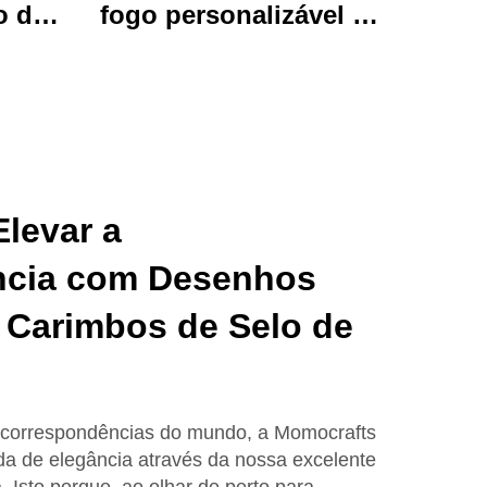
o de
fogo personalizável de
brante
luxo, papelada
uivos
artesanal com
imado
presentes encantadores
l para
adoráveis e funcionais.
o e
levar a
ncia com Desenhos
 Carimbos de Selo de
s correspondências do mundo, a Momocrafts
da de elegância através da nossa excelente