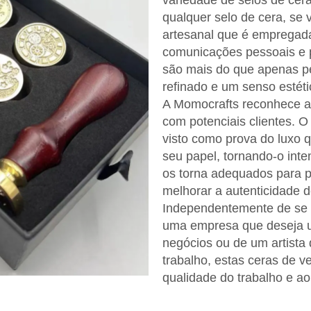
variedade de selos de cera
qualquer selo de cera, se 
artesanal que é empregada
comunicações pessoais e p
são mais do que apenas pe
refinado e um senso estéti
A Momocrafts reconhece a
com potenciais clientes. 
visto como prova do luxo
seu papel, tornando-o inte
os torna adequados para p
melhorar a autenticidade d
Independentemente de se t
uma empresa que deseja um
negócios ou de um artista 
trabalho, estas ceras de 
qualidade do trabalho e ao