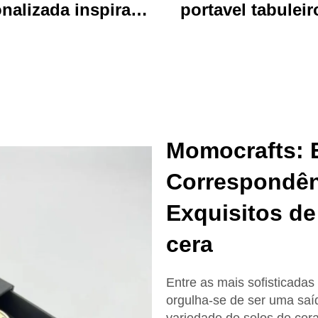
nalizada inspirada
portavel tabuleir
 anime, durável,
escrita acrílico vi
personalizada,
clip pasta de arq
essa, de desenhos
com desenho an
mados, chave de
colorido urso idea
chave charm
uso de escritóri
Momocrafts: E
escola
Correspondê
Exquisitos de
cera
Entre as mais sofisticada
orgulha-se de ser uma saí