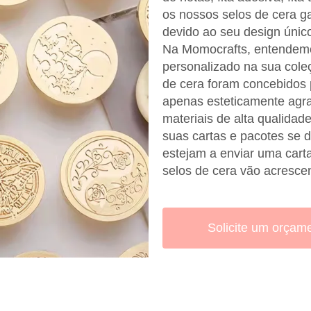
os nossos selos de cera g
devido ao seu design único
Na Momocrafts, entendemo
personalizado na sua coleç
de cera foram concebidos 
apenas esteticamente agra
materiais de alta qualidad
suas cartas e pacotes se
estejam a enviar uma cart
selos de cera vão acrescen
Solicite um orçam