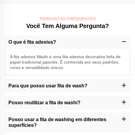
PERGUNTAS FREQUENTES
Você Tem Alguma Pergunta?
O que é fita adesiva?
A fita adesiva Washi é uma fita adesiva decorativa feita de
papel tradicional japonês. É conhecida por seus padrões,
cores e versatilidade únicos.
Para que posso usar fita de wash?
A fita Washi pode ser usada para vários fins, como decorar
jornais, fazer recortes, embrulhar presentes, criar obras de arte e
Posso reutilizar a fita de washi?
dar acentos a artesanatos ou decoração doméstica.
A fita de washi da Momocrafts geralmente não é projetada para
reutilização. No entanto, pode ser removido e reposicionado com
Posso usar a fita de washing em diferentes
cuidado em certas superfícies.
superfícies?
A fita de washi da Momocrafts é adequada para uso em várias