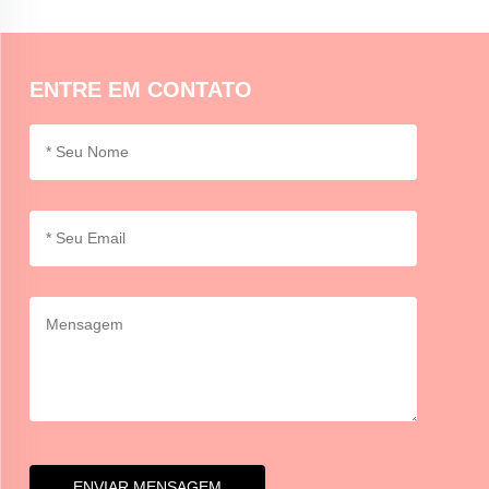
superfícies, incluindo papel, papelão, vidro e alguns plásticos. É
aconselhável testar primeiro numa pequena área para
compatibilidade.
ENTRE EM CONTATO
ENVIAR MENSAGEM