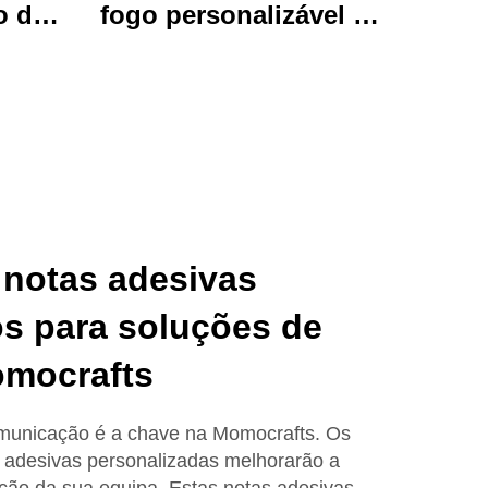
o de
fogo personalizável de
brante
luxo, papelada
uivos
artesanal com
imado
presentes encantadores
l para
adoráveis e funcionais.
o e
 notas adesivas
s para soluções de
omocrafts
municação é a chave na Momocrafts. Os
 adesivas personalizadas melhorarão a