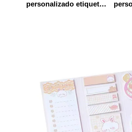
personalizado etiquetas
perso
de vinil auto-aderentes
em
personalizados de alta
qualidade de impressão
impr
de rolo à prova d'água
ani
durável