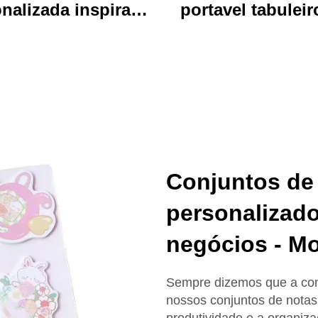
nalizada inspirada
portavel tabuleir
 anime, durável,
escrita acrílico vi
personalizada,
clip pasta de arq
essa, de desenhos
com desenho an
mados, chave de
colorido urso idea
chave charm
uso de escritóri
escola
Conjuntos de
personalizado
negócios - M
Sempre dizemos que a co
nossos conjuntos de notas