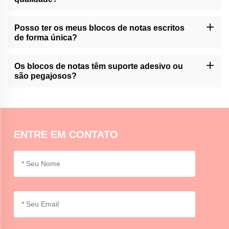
Sim, a Momocrafts é especialista em fazer blocos de notas de
alta qualidade a partir de materiais de primeira qualidade.
Posso ter os meus blocos de notas escritos
de forma única?
A Momocraft oferece serviços de personalização de seus blocos
de notas. Entre em contato conosco através do nosso suporte ao
Os blocos de notas têm suporte adesivo ou
cliente para mais informações.
são pegajosos?
Na Momocrafts, temos opções de blocos de notas com ou sem
adesivos que permitem escolher de acordo com as suas
preferências e usos.
ENTRE EM CONTATO