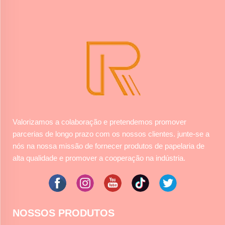
Valorizamos a colaboração e pretendemos promover
parcerias de longo prazo com os nossos clientes. junte-se a
nós na nossa missão de fornecer produtos de papelaria de
alta qualidade e promover a cooperação na indústria.
NOSSOS PRODUTOS