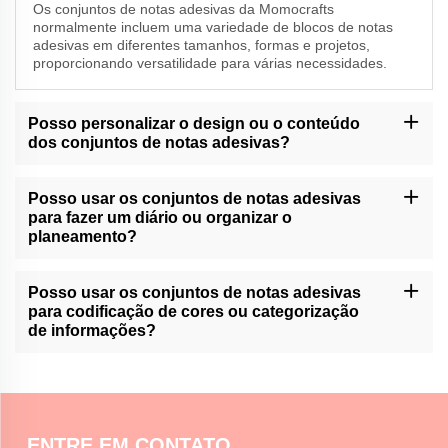
Os conjuntos de notas adesivas da Momocrafts
normalmente incluem uma variedade de blocos de notas
adesivas em diferentes tamanhos, formas e projetos,
proporcionando versatilidade para várias necessidades.
Posso personalizar o design ou o conteúdo
dos conjuntos de notas adesivas?
Momocrafts pode oferecer opções de personalização para
conjuntos de notas adesivas. Por favor, entre em contato com o
Posso usar os conjuntos de notas adesivas
nosso suporte ao cliente ou consulte o nosso site para serviços
para fazer um diário ou organizar o
de personalização disponíveis.
planeamento?
Os conjuntos de notas adesivas do Momocrafts podem ser uma
ferramenta útil para o registro de balas ou organização de
Posso usar os conjuntos de notas adesivas
planejadores, permitindo que os usuários adicionem e movam
para codificação de cores ou categorização
facilmente notas dentro de seus layouts.
de informações?
Os conjuntos de notas adesivas da Momocrafts são ideais para
codificação de cores ou categorização de informações,
fornecendo uma maneira organizada e visual de diferenciar e
destacar detalhes importantes.
ENTRE EM CONTATO