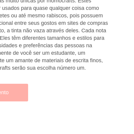
as muito únicas por momocrafts. Estes
r usados para quase qualquer coisa como
etes ou até mesmo rabiscos, pois possuem
ional entre seus gostos em sites de compras
to, a tinta não vaza através deles. Cada nota
Eles têm diferentes tamanhos e estilos para
sidades e preferências das pessoas na
ente de você ser um estudante, um
e um amante de materiais de escrita finos,
rafts serão sua escolha número um.
ento