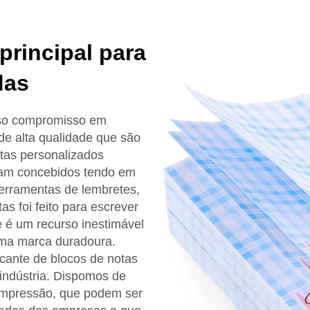
principal para
das
sso compromisso em
de alta qualidade que são
otas personalizados
ram concebidos tendo em
ferramentas de lembretes,
s foi feito para escrever
 é um recurso inestimável
uma marca duradoura.
icante de blocos de notas
indústria. Dispomos de
 impressão, que podem ser