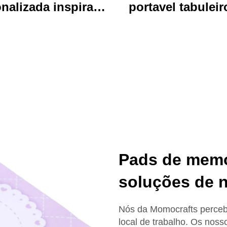
nalizada inspirada
portavel tabuleir
 anime, durável,
escrita acrílico vi
personalizada,
clip pasta de arq
essa, de desenhos
com desenho an
mados, chave de
colorido urso idea
chave charm
uso de escritóri
escola
Pads de mem
soluções de 
Nós da Momocrafts perce
local de trabalho. Os noss