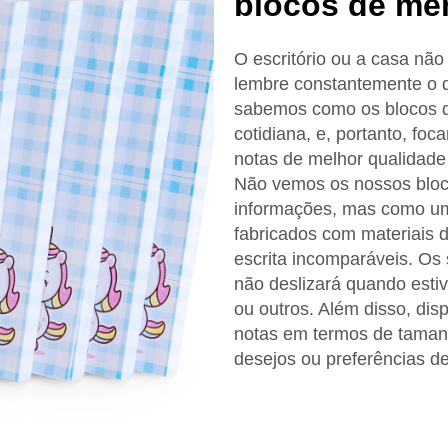
blocos de me
O escritório ou a casa nã
lembre constantemente o q
sabemos como os blocos de
cotidiana, e, portanto, fo
notas de melhor qualidad
Não vemos os nossos bloc
informações, mas como um
fabricados com materiais 
escrita incomparáveis. O
não deslizará quando esti
ou outros. Além disso, dis
notas em termos de tamanh
desejos ou preferências de