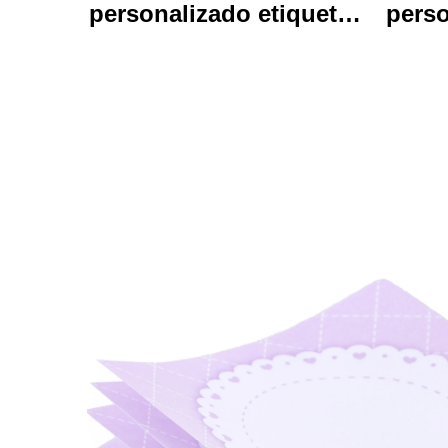
personalizado etiquetas
perso
de vinil auto-aderentes
em
personalizados de alta
qualidade de impressão
impr
de rolo à prova d'água
ani
durável