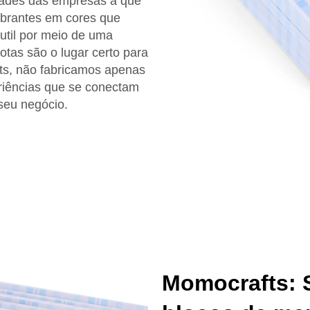
idades das empresas a que
ibrantes em cores que
util por meio de uma
otas são o lugar certo para
fts, não fabricamos apenas
riências que se conectam
seu negócio.
Momocrafts: S