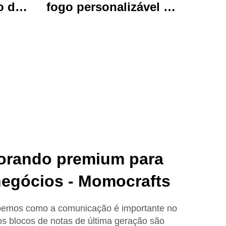
o de
fogo personalizável de
brante
luxo, papelada
uivos
artesanal com
imado
presentes encantadores
l para
adoráveis e funcionais.
o e
orando premium para
negócios - Momocrafts
bemos como a comunicação é importante no
os blocos de notas de última geração são