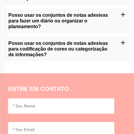
Momocrafts pode oferecer opções de personalização para
conjuntos de notas adesivas. Por favor, entre em contato com o
Posso usar os conjuntos de notas adesivas
nosso suporte ao cliente ou consulte o nosso site para serviços
para fazer um diário ou organizar o
de personalização disponíveis.
planeamento?
Os conjuntos de notas adesivas do Momocrafts podem ser uma
ferramenta útil para o registro de balas ou organização de
Posso usar os conjuntos de notas adesivas
planejadores, permitindo que os usuários adicionem e movam
para codificação de cores ou categorização
facilmente notas dentro de seus layouts.
de informações?
Os conjuntos de notas adesivas da Momocrafts são ideais para
codificação de cores ou categorização de informações,
fornecendo uma maneira organizada e visual de diferenciar e
destacar detalhes importantes.
ENTRE EM CONTATO