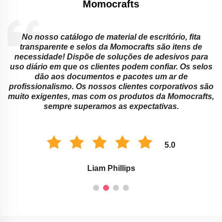
Momocrafts
álogo de material de escritório, fita
As instituiçõe
 e selos da Momocrafts são itens de
adesivos e fitas 
Dispõe de soluções de adesivos para
maneiras engen
que os clientes podem confiar. Os selos
aprendizagem
 documentos e pacotes um ar de
enfrentar. Seus
o. Os nossos clientes corporativos são
funcionam melho
s, mas com os produtos da Momocrafts,
marcar tarefas.
e superamos as expectativas.
com est
5.0
Liam Phillips