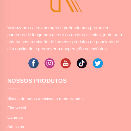
Valorizamos a colaboração e pretendemos promover
parcerias de longo prazo com os nossos clientes. junte-se a
nós na nossa missão de fornecer produtos de papelaria de
alta qualidade e promover a cooperação na indústria.
NOSSOS PRODUTOS
Blocos de notas adesivas e memorandos
Fita washi
Carimbo
Adesivos