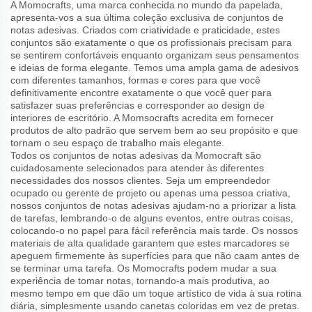
A Momocrafts, uma marca conhecida no mundo da papelada,
apresenta-vos a sua última coleção exclusiva de conjuntos de
notas adesivas. Criados com criatividade e praticidade, estes
conjuntos são exatamente o que os profissionais precisam para
se sentirem confortáveis enquanto organizam seus pensamentos
e ideias de forma elegante. Temos uma ampla gama de adesivos
com diferentes tamanhos, formas e cores para que você
definitivamente encontre exatamente o que você quer para
satisfazer suas preferências e corresponder ao design de
interiores de escritório. A Momsocrafts acredita em fornecer
produtos de alto padrão que servem bem ao seu propósito e que
tornam o seu espaço de trabalho mais elegante.
Todos os conjuntos de notas adesivas da Momocraft são
cuidadosamente selecionados para atender às diferentes
necessidades dos nossos clientes. Seja um empreendedor
ocupado ou gerente de projeto ou apenas uma pessoa criativa,
nossos conjuntos de notas adesivas ajudam-no a priorizar a lista
de tarefas, lembrando-o de alguns eventos, entre outras coisas,
colocando-o no papel para fácil referência mais tarde. Os nossos
materiais de alta qualidade garantem que estes marcadores se
apeguem firmemente às superfícies para que não caam antes de
se terminar uma tarefa. Os Momocrafts podem mudar a sua
experiência de tomar notas, tornando-a mais produtiva, ao
mesmo tempo em que dão um toque artístico de vida à sua rotina
diária, simplesmente usando canetas coloridas em vez de pretas.