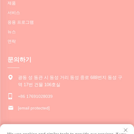
제품
서비스
응용 프로그램
뉴스
연락
문의하기
광동 성 동관 시 동성 거리 동성 중로 688번지 동성 구
역 17번 건물 106호실
+86 17691028039
[email protected]
저작권 © 2024 동관 자루이 문화 창의력 유한 회사. 모든 권리 보유.