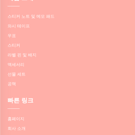
스티커 노트 및 메모 패드
와시 테이프
우표
스티커
라벨 핀 및 배지
액세서리
선물 세트
공책
빠른 링크
홈페이지
회사 소개