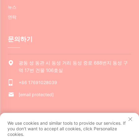
뉴스
연락
문의하기
광동 성 동관 시 동성 거리 동성 중로 688번지 동성 구
역 17번 건물 106호실
+86 17691028039
[email protected]
저작권 © 2024 동관 자루이 문화 창의력 유한 회사. 모든 권리 보유.
We use cookies and similar tools to provide our services. If
개인정보 보호정책
you don't want to accept all cookies, click Personalize
cookies.