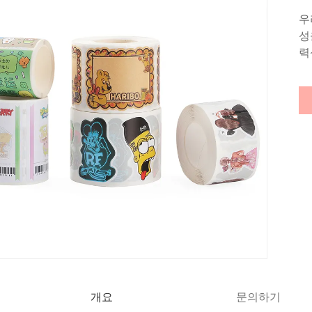
우
성
력
개요
문의하기