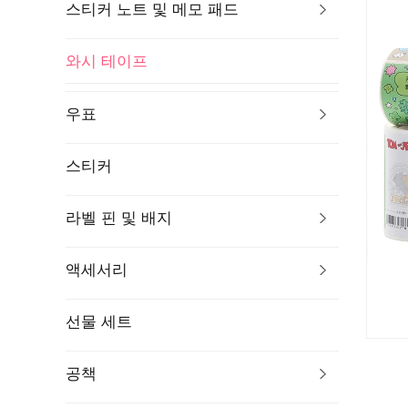
스티커 노트 및 메모 패드
와시 테이프
우표
스티커
라벨 핀 및 배지
액세서리
선물 세트
공책