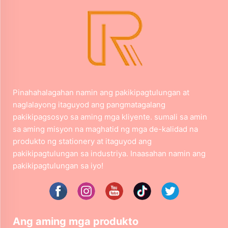
Pinahahalagahan namin ang pakikipagtulungan at
naglalayong itaguyod ang pangmatagalang
pakikipagsosyo sa aming mga kliyente. sumali sa amin
sa aming misyon na maghatid ng mga de-kalidad na
produkto ng stationery at itaguyod ang
pakikipagtulungan sa industriya. Inaasahan namin ang
pakikipagtulungan sa iyo!
Ang aming mga produkto