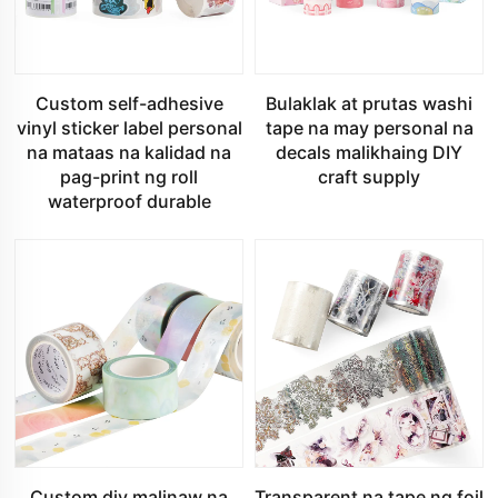
Custom self-adhesive
Bulaklak at prutas washi
vinyl sticker label personal
tape na may personal na
na mataas na kalidad na
decals malikhaing DIY
pag-print ng roll
craft supply
waterproof durable
Custom diy malinaw na
Transparent na tape ng foil