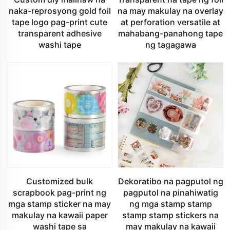
naka-reprosyong gold foil
na may makulay na overlay
tape logo pag-print cute
at perforation versatile at
transparent adhesive
mahabang-panahong tape
washi tape
ng tagagawa
Customized bulk
Dekoratibo na pagputol ng
scrapbook pag-print ng
pagputol na pinahiwatig
mga stamp sticker na may
ng mga stamp stamp
makulay na kawaii paper
stamp stamp stickers na
washi tape sa
may makulay na kawaii