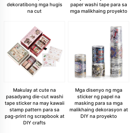
dekoratibong mga hugis
paper washi tape para sa
na cut
mga malikhaing proyekto
Makulay at cute na
Mga disenyo ng mga
pasadyang die-cut washi
sticker ng papel na
tape sticker na may kawaii
masking para sa mga
stamp pattern para sa
malikhaing dekorasyon at
pag-print ng scrapbook at
DIY na proyekto
DIY crafts