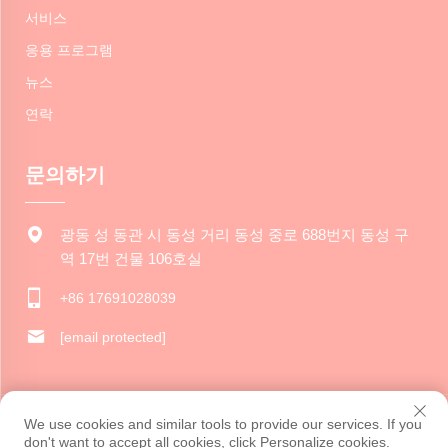
서비스
응용 프로그램
뉴스
연락
문의하기
광동 성 동관 시 동성 거리 동성 중로 688번지 동성 구
역 17번 건물 106호실
+86 17691028039
[email protected]
저작권 © 2024 동관 자루이 문화 창의력 유한 회사. 모든 권리 보유.
We use cookies and similar tools to provide our services. If you
개인정보 보호정책
don't want to accept all cookies, click Personalize cookies.