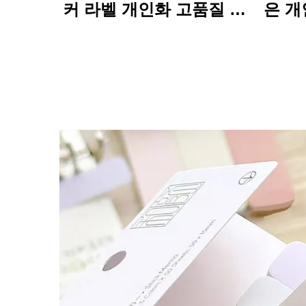
커 라벨 개인화 고품질 롤
은 개
인쇄 방수 내구성
인 내
된 