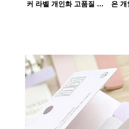
커 라벨 개인화 고품질 롤
은 개
인쇄 방수 내구성
인 내
된 