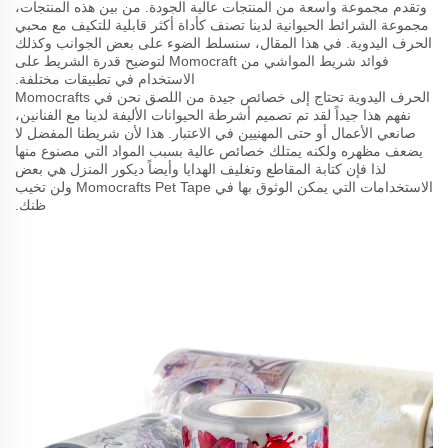
وتقدم مجموعة واسعة من المنتجات عالية الجودة. من بين هذه المنتجات،
مجموعة الشرائط الحيوانية لدينا تصنف كأداة أكثر قابلية للتكيف مع محبي
الحرف اليدوية. في هذا المقال، سنسلط الضوء على بعض الجوانب وكذلك
فوائد شريط المواشي من Momocraft لتوضيح قدرة الشريط على
الاستخدام في تطبيقات مختلفة.
الحرف اليدوية تحتاج إلى خصائص جيدة من اللصق نحن في Momocrafts
نفهم هذا جيداً لقد تم تصميم أشرطة الحيوانات الأليفة لدينا مع الفنانين،
صانعي الأعمال أو حتى المهنيين في الاعتبار. هذا لأن شريطنا المفضل لا
يضعف مظهره ولكنه يمتلك خصائص عالية بسبب المواد التي مصنوع منها
لذا فإن كتابة المقاطع وتغليف الهدايا وأيضاً ديكور المنزل هي بعض
الاستخدامات التي يمكن الوثوق بها في Momocrafts Pet Tape ولن تخيب
ظنك.