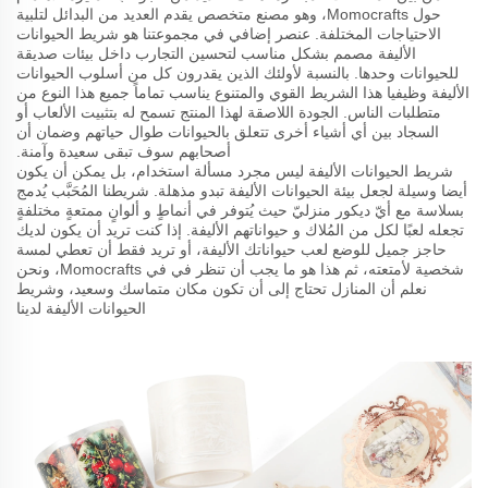
حول Momocrafts، وهو مصنع متخصص يقدم العديد من البدائل لتلبية
الاحتياجات المختلفة. عنصر إضافي في مجموعتنا هو شريط الحيوانات
الأليفة مصمم بشكل مناسب لتحسين التجارب داخل بيئات صديقة
للحيوانات وحدها. بالنسبة لأولئك الذين يقدرون كل من أسلوب الحيوانات
الأليفة وظيفيا هذا الشريط القوي والمتنوع يناسب تماماً جميع هذا النوع من
متطلبات الناس. الجودة اللاصقة لهذا المنتج تسمح له بتثبيت الألعاب أو
السجاد بين أي أشياء أخرى تتعلق بالحيوانات طوال حياتهم وضمان أن
أصحابهم سوف تبقى سعيدة وآمنة.
شريط الحيوانات الأليفة ليس مجرد مسألة استخدام، بل يمكن أن يكون
أيضا وسيلة لجعل بيئة الحيوانات الأليفة تبدو مذهلة. شريطنا المُحَبَّب يُدمج
بسلاسة مع أيّ ديكور منزليّ حيث يُتوفر في أنماطٍ و ألوانٍ ممتعةٍ مختلفةٍ
تجعله لعبًا لكل من المُلاك و حيواناتهم الأليفة. إذا كنت تريد أن يكون لديك
حاجز جميل للوضع لعب حيواناتك الأليفة، أو تريد فقط أن تعطي لمسة
شخصية لأمتعته، ثم هذا هو ما يجب أن تنظر في في Momocrafts، ونحن
نعلم أن المنازل تحتاج إلى أن تكون مكان متماسك وسعيد، وشريط
الحيوانات الأليفة لدينا