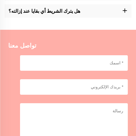
ومع ذلك، فإن منتج الشركة مقاوم للماء ولكن ليس مقاوم للماء تماما.
تجنب التعرض للرطوبة أو الغمر لفترة طويلة في الماء.
هل يترك الشريط أي بقايا عند إزالته؟
ومع ذلك، فإن إزالتها لا تترك بقايا لأن هذا قد يختلف اعتمادا على المدة
التي تبقى فيها وطبيعة السطح المعني. حاولي مساحة صغيرة في البداية
تواصل معنا