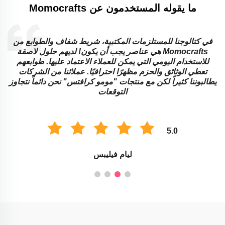
ما يقوله المستخدمون عن Momocrafts
في كتالوجنا للمستلزمات المكتبية، شريط شفاف والطوابع من
Momocrafts هي عناصر يجب أن يكون! لديهم حلول لاصقة
للاستخدام اليومي التي يمكن للعملاء الاعتماد عليها. طوابعهم
تعطي الوثائق والحزم مظهرًا احترافيًا. عملائنا من الشركات
ا
يطالبوننا كثيراً لكن مع منتجات "مومو كرافتس" نحن دائماً نتجاوز
ا
التوقعات
5.0
ليام فيليبس