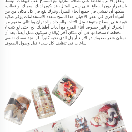
يتعلق الأمر بالحفاظ على نظافة منازلها مع السماح لعب حيوانات أليفةها
باستمرار دون انقطاع. على سبيل المثال، قد يكون لديك أسماك أو قطات،
يمكنها أن تمشي في جميع أنحاء المنزل وتترك بقع في كل مكان من بين
أشياء أخرى في بعض الأحيان. هذا المنتج متعدد الاستخدامات يوفر صلابة
قوية على أسطح متنوعة مثل الأثاث والسجاد والجدران وبالتالي منعهم من
التحرك أو الهز خصوصا أثناء المرح مع ألعاب أطفالك الخ. حتى لو كنت لا
تخطط لاستخدامها في أي مكان آخر (والذي سيكون ممل أيضاً، بعد أن
تمتلئ شعر صديقك ذو الأربع أرجل الذي تحبه كثيراً، لن تجد نفسك تقضي
ساعات في تنظيف كل شيء قبل وصول الضيوف