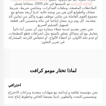
للثقافة الإبداعية
تم تأسيسها في عام 2009. منتجاتنا تشمل
الملاحظات الملصقة، وملفات المذكرات، وشاشي شريط، شريط
شفاف والطوابع التي هي من نوعية عالية. لدينا أربعة مصانع مع
مجموع القوى العاملة من مائتي موظف مهرة وأكثر من ثمانين آلة
متقدمة. كل يوم يزيد معدل إنتاجنا عن مائة وخمسين ألف قطعة
لتسهيل التسليم السريع
نحن نفخر بتقديم خدمة عملاء ممتازة دون أن ننسى أننا دائماً
نتعامل مع أي مشاكل تتعلق بالمنتج مثل انحرافات قطع المطبخات،
أو عدم دقة الألوان، أو أخطاء الألواح، أو انخفاض اللزجة. المشاركة
في تعزيز التعاون
لماذا تختار مومو كرافت
احترافي
نحن مؤسسة ثقافية و إبداعية مع شهادات متعددة وبراءات الاختراع
ومصممين للبحث والتطوير. لدينا مصنعنا الخاص وخطوط إنتاج عدة