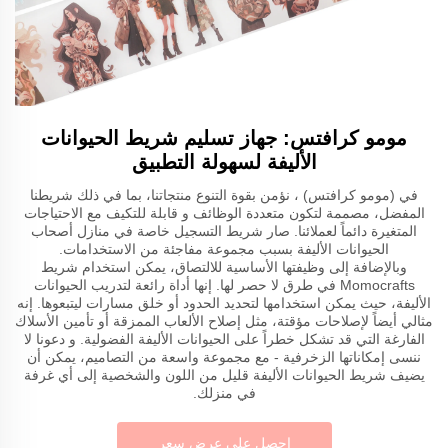
مومو كرافتس: جهاز تسليم شريط الحيوانات
الأليفة لسهولة التطبيق
في (مومو كرافتس) ، نؤمن بقوة التنوع منتجاتنا، بما في ذلك شريطنا
المفضل، مصممة لتكون متعددة الوظائف و قابلة للتكيف مع الاحتياجات
المتغيرة دائماً لعملائنا. صار شريط التسجيل خاصة في منازل أصحاب
الحيوانات الأليفة بسبب مجموعة مفاجئة من الاستخدامات.
وبالإضافة إلى وظيفتها الأساسية للالتصاق، يمكن استخدام شريط
Momocrafts في طرق لا حصر لها. إنها أداة رائعة لتدريب الحيوانات
الأليفة، حيث يمكن استخدامها لتحديد الحدود أو خلق مسارات ليتبعوها. إنه
مثالي أيضاً لإصلاحات مؤقتة، مثل إصلاح الألعاب الممزقة أو تأمين الأسلاك
الفارغة التي قد تشكل خطراً على الحيوانات الأليفة الفضولية. و دعونا لا
ننسى إمكاناتها الزخرفية - مع مجموعة واسعة من التصاميم، يمكن أن
يضيف شريط الحيوانات الأليفة قليل من اللون والشخصية إلى أي غرفة
في منزلك.
احصل على عرض سعر