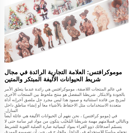
موموكرافتس: العلامة التجارية الرائدة في مجال
شريط الحيوانات الأليفة المبتكر والمتين
في عالم المنتجات اللاصقة، موموكرافتس هي رائدة عندما يتعلق الأمر
بالجودة والابتكار. شريطنا المفضل هو منتج ملحوظ بين المنتجات الأخرى
لمزيج من فائدة استثنائية و صمود هذا ليس مجرد حل ملصق آخرإنه أداة
متعددة الاستخدامات مثل الاحتفاظ بالأشياء معا أو إنشاء مناطق داخل
المنازل.
في (مومو كرافتس) ، نحن نفهم أن الحيوانات الأليفة هي عائلة أيضاً
وبالتالي فسلامتهم مهمة شريطنا المُحَبّب يتكون من مواد غير سامة حتى لا
يتسمّم أصدقائك ذوو الفراء بمواد كيميائية ضارة الصلبة القوية للشريط
تجعله مناسبًا للاستخدام في الداخل والخارج في حين أن تصميمه الممزق