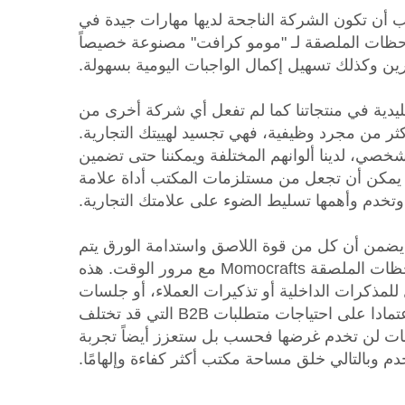
ب أن تكون الشركة الناجحة لديها مهارات جيدة في
لاحظات الملصقة لـ "مومو كرافت" مصنوعة خصيصاً
ين وكذلك تسهيل إكمال الواجبات اليومية بسهولة.
قليدية في منتجاتنا كما لم تفعل أي شركة أخرى من
ثر من مجرد وظيفية، فهي تجسيد لهييتك التجارية.
شخصي، لدينا ألوانهم المختلفة ويمكننا حتى تضمين
 يمكن أن تجعل من مستلزمات المكتب أداة علامة
 وتخدم وأهمها تسليط الضوء على علامتك التجارية.
ما يضمن أن كل من قوة اللاصق واستدامة الورق يتم
الحفاظ عليها من قبل الملاحظات الملصقة Momocrafts مع مرور الوقت. هذه
لمذكرات الداخلية أو تذكيرات العملاء، أو جلسات
العصف الذهني الإبداعي اعتمادا على احتياجات متطلبات B2B التي قد تختلف
تجات لن تخدم غرضها فحسب بل ستعزز أيضاً تجربة
م وبالتالي خلق مساحة مكتب أكثر كفاءة وإلهامًا.