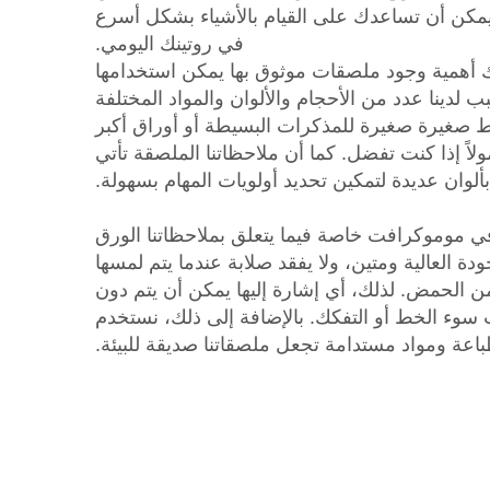
لك كيف يمكن أن تساعدك على القيام بالأشياء بشكل أسرع
في روتينك اليومي.
أهمية وجود ملصقات موثوق بها يمكن استخدامها
 لدينا عدد من الأحجام والألوان والمواد المختلفة
ماط صغيرة صغيرة للمذكرات البسيطة أو أوراق أكبر
اً إذا كنت تفضل. كما أن ملاحظاتنا الملصقة تأتي
بألوان عديدة لتمكين تحديد أولويات المهام بسهولة.
موموكرافت خاصة فيما يتعلق بملاحظاتنا الورق
ة العالية ومتين، ولا يفقد صلابة عندما يتم لمسها
ا من الحمض. لذلك، أي إشارة إليها يمكن أن يتم دون
وء الخط أو التفكك. بالإضافة إلى ذلك، نستخدم
عة ومواد مستدامة تجعل ملصقاتنا صديقة للبيئة.