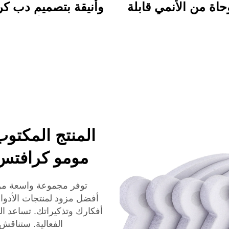
اة من الأنمي قابلة
وأنيقة بتصميم دب كر
صيص طباعة دائمة
ملون، مجلد أكريليك 
ظهر كاريكاتوري
بالحياة مع مشبك، م
للاستخدام المدر
والمكتبي
المنتج المكتو
مومو كرافتس 
أفضل مزود لمنتجات الأدوات
أفكارك وتذكيراتك. تساعد ال
الفعالية. ستناقش