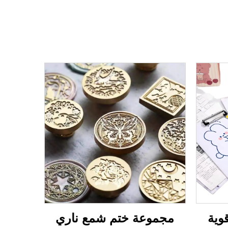
وية
مجموعة ختم شمع ناري