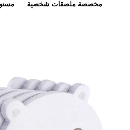
مخصصة ملصقات شخصية
مستوح
بجودة عالية طباعة لفافة
للتخ
مقاومة للماء ومتينة
بم