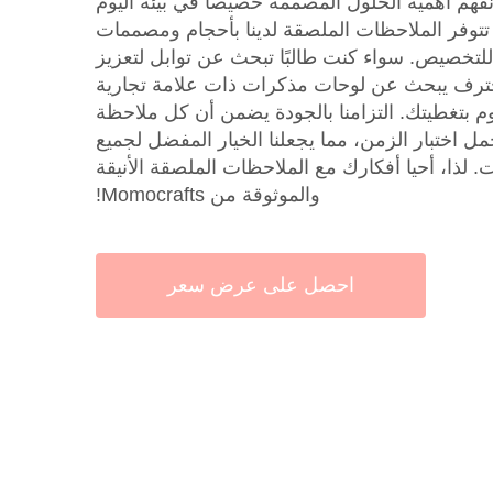
هم أهمية الحلول المصممة خصيصا في بيئة اليوم
توفر الملاحظات الملصقة لدينا بأحجام ومصممات
للتخصيص. سواء كنت طالبًا تبحث عن توابل لتعزيز
ترف يبحث عن لوحات مذكرات ذات علامة تجارية
 بتغطيتك. التزامنا بالجودة يضمن أن كل ملاحظة
من Momocrafts تتحمل اختبار الزمن، مما يجعلنا الخيار المفضل لجميع
. لذا، أحيا أفكارك مع الملاحظات الملصقة الأنيقة
والموثوقة من Momocrafts!
احصل على عرض سعر