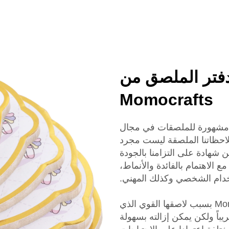
دفتر الملصق من
Momocrafts
مشهورة للملصقات في مجال
 ملاحظاتنا الملصقة ليست مجرد
شهادة على التزامنا بالجودة
 الاهتمام بالفائدة والأنماط،
تخدام الشخصي وكذلك المهني.
تمت إشادة الملاحظات الملصقة من Momocrafts بسبب لاصقها القوي الذي
اً ولكن يمكن إزالته بسهولة