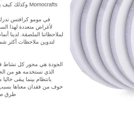
Momocrafts وكذ
في مومو كرافتس ندرك 
لأغراض متعددة لهذا السبب
لملاحظاتنا الملصقة. لدينا أن
لتدوين ملاحظات أكثر شمول
الجودة هي محور كل نشاط في 
الذي نستخدمه هو من الجود
بانتظام بينما يبقى خالي
خوف من فقدان معناها بسبب س
طرق طبا