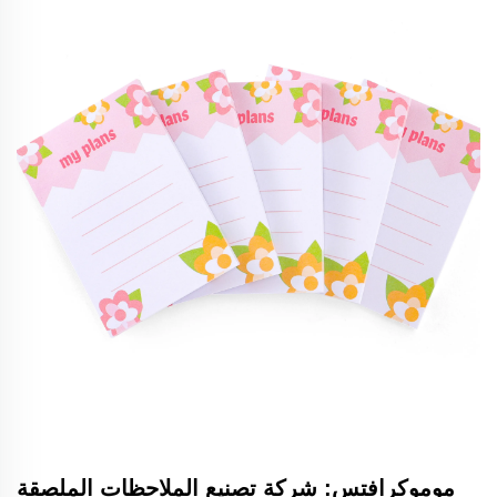
موموكرافتس: شركة تصنيع الملاحظات الملصقة