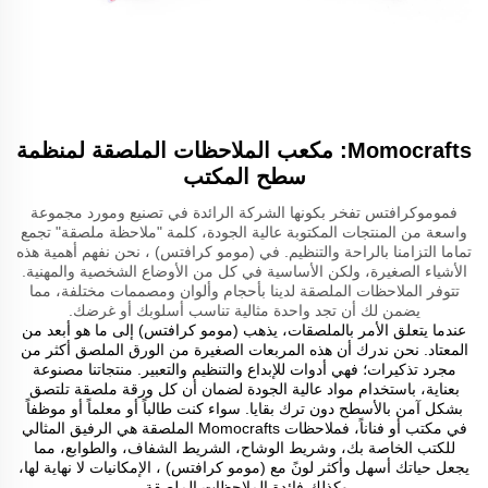
Momocrafts: مكعب الملاحظات الملصقة لمنظمة
سطح المكتب
فموموكرافتس تفخر بكونها الشركة الرائدة في تصنيع ومورد مجموعة
واسعة من المنتجات المكتوبة عالية الجودة، كلمة "ملاحظة ملصقة" تجمع
تماما التزامنا بالراحة والتنظيم. في (مومو كرافتس) ، نحن نفهم أهمية هذه
الأشياء الصغيرة، ولكن الأساسية في كل من الأوضاع الشخصية والمهنية.
تتوفر الملاحظات الملصقة لدينا بأحجام وألوان ومصممات مختلفة، مما
يضمن لك أن تجد واحدة مثالية تناسب أسلوبك أو غرضك.
عندما يتعلق الأمر بالملصقات، يذهب (مومو كرافتس) إلى ما هو أبعد من
المعتاد. نحن ندرك أن هذه المربعات الصغيرة من الورق الملصق أكثر من
مجرد تذكيرات؛ فهي أدوات للإبداع والتنظيم والتعبير. منتجاتنا مصنوعة
بعناية، باستخدام مواد عالية الجودة لضمان أن كل ورقة ملصقة تلتصق
بشكل آمن بالأسطح دون ترك بقايا. سواء كنت طالباً أو معلماً أو موظفاً
في مكتب أو فناناً، فملاحظات Momocrafts الملصقة هي الرفيق المثالي
للكتب الخاصة بك، وشريط الوشاح، الشريط الشفاف، والطوابع، مما
يجعل حياتك أسهل وأكثر لونً مع (مومو كرافتس) ، الإمكانيات لا نهاية لها،
وكذلك فائدة الملاحظات الملصقة.