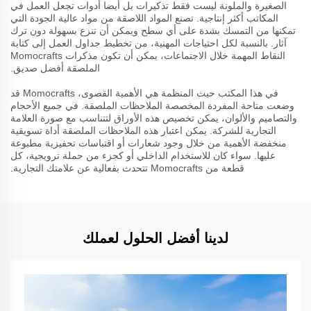
الصغيرة والملونة ليست فقط تذكيرات بل أيضا أدوات تجعل العمل في
المكاتب أكثر إنتاجية. تصنع المواد اللاصقة من مواد عالية الجودة التي
تمكنها من التمسك بشدة على أي سطح ويمكن أن تنزع بسهولة دون ترك
آثار. بالنسبة لكل احتياجات المهنية، من تخطيط جداول العمل إلى كتابة
النقاط المهمة خلال الاجتماعات، يمكن أن تكون مذكرات Momocrafts
الملصقة أفضل صديق.
في هذا المكتب حيث المنظمة هي الأهمية القصوى، Momocrafts قد
وضعت متاحة المفردة المخصصة الملاحظات الملصقة. في جميع الأحجام
والتصاميم والألوان، يمكن تخصيص هذه الأوراق لتتناسب مع صورة العلامة
التجارية للشركة. يمكن اعتبار هذه الملاحظات الملصقة أداة تسويقية
منخفضة الأهمية من خلال وجود شعارات أو اقتباسات تحفيزية مطبوعة
عليها. سواء كان للاستخدام الداخلي أو كجزء من حملة ترويجية، كل
قطعة من Momocrafts تتحدث بفعالية عن علامتك التجارية.
لدينا أفضل الحلول لعملك