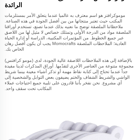
الرائدة
موموكرافتز هو اسم معترف به عالميا عندما يتعلق الأمر بمستلزمات
المكتب حيث تعتبر منتجاتها من بين أفضل الجودة في هذه الصناعة.
ملاحظاتنا الملصقة توضح ما نعنيه بذلك عندما تصنع، تستخدم أوراقنا
الملصقة مواد من الدرجة الأولى وتمتلك خصائص لا مثيل لها من اللاصق
عبر جميع الخطوط. من المؤتمرات المكتبية، الدراسة أو إدارة الحياة
العادية؛ الملاحظات الملصقة Momocrafts يجب أن يكون أفضل رهان
الخاص بك.
بالإضافة إلى هذه الملاحظات اللاصقة عالية الجودة، لدى (مومو كرافتس)
مجموعة متنوعة من العناصر الأخرى لتقدّمها. أوراق المذكرات لدينا مفيدة
جداً عندما تحتاج إلى كتابة نقاط مهمة أو تذكر أشياء معينة بينما شريط
الواشي والشريط الشفاف والختم يضيفون بعض التوابل والشخصية إلى
أي مشروع. نحن نفخر بأننا قادرون على تلبية جميع احتياجات عملاء
المكاتب تحت سقف واحد.