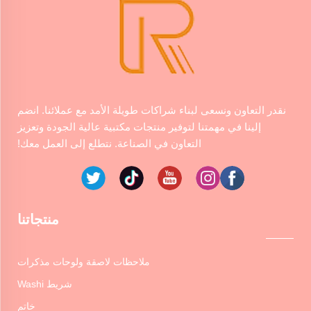
نقدر التعاون ونسعى لبناء شراكات طويلة الأمد مع عملائنا. انضم
إلينا في مهمتنا لتوفير منتجات مكتبية عالية الجودة وتعزيز
التعاون في الصناعة. نتطلع إلى العمل معك!
منتجاتنا
ملاحظات لاصقة ولوحات مذكرات
شريط Washi
خاتم