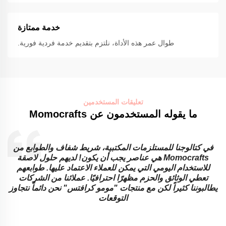
خدمة ممتازة
طوال عمر هذه الأداة، نلتزم بتقديم خدمة فردية فورية.
تعليقات المستخدمين
ما يقوله المستخدمون عن Momocrafts
في كتالوجنا للمستلزمات المكتبية، شريط شفاف والطوابع من
Momocrafts هي عناصر يجب أن يكون! لديهم حلول لاصقة
للاستخدام اليومي التي يمكن للعملاء الاعتماد عليها. طوابعهم
تعطي الوثائق والحزم مظهرًا احترافيًا. عملائنا من الشركات
ا
يطالبوننا كثيراً لكن مع منتجات "مومو كرافتس" نحن دائماً نتجاوز
ا
التوقعات