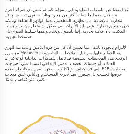
لقد ابتعدنا عن اللصقات التقليدية في منتجاتنا كما لم تفعل أي شركة أخرى
من قبل. هذه الملصقات أكثر من مجرد وظيفية، فهي تجسيد لهييتك
التجارية. بالإضافة إلى مظهرها الشخصي، لدينا ألوانهم المختلفة ويمكننا
حتى تضمين شعارك على تلك الأوراق التي يمكن أن تجعل من مستلزمات
المكتب أداة علامة تجارية. إنها تلتصق، وتخدم وأهمها تسليط الضوء على
علامتك التجارية.
الالتزام بالجودة ثابت، مما يضمن أن كل من قوة اللاصق واستدامة الورق
يتم الحفاظ عليها من قبل الملاحظات الملصقة Momocrafts مع مرور
الوقت. هذه الملاحظات الملصقة قد تعمل للمذكرات الداخلية أو تذكيرات
العملاء، أو جلسات العصف الذهني الإبداعي اعتمادا على احتياجات
متطلبات B2B التي قد تختلف اختلافا كبيرا. نحن نصمم منتجات لن تخدم
غرضها فحسب بل ستعزز أيضاً تجربة المستخدم وبالتالي خلق مساحة
مكتب أكثر كفاءة وإلهامًا.