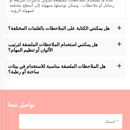
عادة ما تستخدم الملاحظات الملصقة لتدوين تذكيرات سريعة أو
رسائل أو ملاحظات ، ويمكن توصيلها بسهولة إلى أسطح مختلفة
لسهولة الرؤية.
هل يمكنني الكتابة على الملاحظات بالقلمات المختلفة؟
عادة ما تكون الملاحظات الملصقة لـ Momocrafts متوافقة مع أنواع
مختلفة من القلم، بما في ذلك أقلام الكرات والجيلي والقلم المعلن. من
هل يمكنني استخدام الملاحظات الملصقة لترتيب
المستحسن أن يتم اختبار وجود بقع أو نزيف على أسطح محددة.
الألوان أو تنظيم المهام؟
يمكن استخدام الملاحظات الملصقة لـ Momocrafts لتشفير الألوان أو
تنظيم المهام ، مما يسمح للمستخدمين بتصنيف المعلومات وتحديدها
هل الملاحظات الملصقة مناسبة للاستخدام في بيئات
بطريقة مرئية ومريحة.
ساخنة أو رطبة؟
الملاحظات الملصقة لـ Momocrafts مناسبة بشكل عام للاستخدام في
بيئات داخلية عادية. الحرارة الشديدة أو الرطوبة قد تؤثر على خصائص
اللصق، لذلك من المستحسن أن تكون حذراً.
تواصل معنا