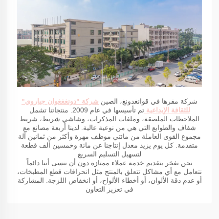
شركة مقرها في قوانغدونغ، الصين
شركة "دونغغغوان جياروي"
للثقافة الإبداعية
تم تأسيسها في عام 2009. منتجاتنا تشمل
الملاحظات الملصقة، وملفات المذكرات، وشاشي شريط، شريط
شفاف والطوابع التي هي من نوعية عالية. لدينا أربعة مصانع مع
مجموع القوى العاملة من مائتي موظف مهرة وأكثر من ثمانين آلة
متقدمة. كل يوم يزيد معدل إنتاجنا عن مائة وخمسين ألف قطعة
لتسهيل التسليم السريع
نحن نفخر بتقديم خدمة عملاء ممتازة دون أن ننسى أننا دائماً
نتعامل مع أي مشاكل تتعلق بالمنتج مثل انحرافات قطع المطبخات،
أو عدم دقة الألوان، أو أخطاء الألواح، أو انخفاض اللزجة. المشاركة
في تعزيز التعاون