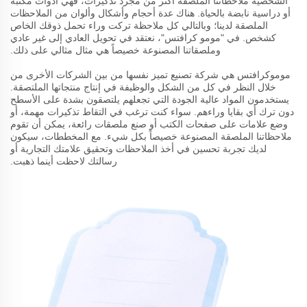
الشخصية ملاحظاتنا الملصقة أكثر من مجرد تذكيرات، فهي أدوات مكتبة
أو دراسية نابضة بالحياة. هناك عدة أحجام وأشكال وألوان من الملاحظات
الملصقة لدينا؛ وبالتالي كل ملاحظة تركت وراء تحمل ذوقك الخاص
كشخص. في "مومو كرافتس"، نعتقد في تحويل العادي إلى غير عادي
وملصقاتنا المصنوعة خصيصاً هي مثال مثالي على ذلك.
موموكرافتس هي شركة تصنيع تميز نفسها من بين الشركات الأخرى من
خلال النظر في كل من الشكل والوظيفة في إنتاج منتجاتها الملتصقة.
يستخدمون المواد عالية الجودة التي تجعلهم يلتصقون بشدة على الأسطح
دون ترك أي بقايا وراءهم. سواء كنت ترغب في التقاط تذكيرات مهمة، أو
وضع علامات على صفحات الكتب أو صنع ملصقات رائعة، يمكن أن تقوم
ملاحظاتنا الملصقة المصنوعة خصيصاً بكل شيء. مع المخططات، سيكون
لديك تجربة تحسين في أخذ الملاحظات وتحقيق علامتك التجارية أو
رسالتك لاحظت أينما ذهبت.