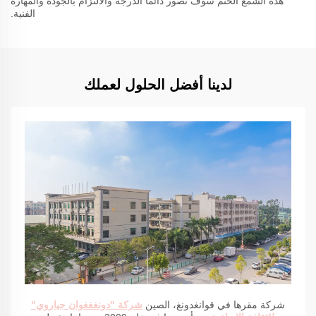
هذه الشمع الختم سوف تصور دائما الدرجة والالتزام بالجودة والمهارة
الفنية.
لدينا أفضل الحلول لعملك
شركة مقرها في قوانغدونغ، الصين
شركة "دونغغغوان جياروي"