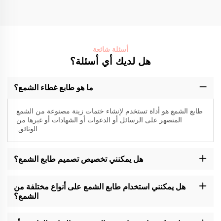
أسئلة شائعة
هل لديك أي أسئلة؟
ما هو طابع غطاء الشمع؟
طابع الشمع هو أداة تستخدم لإنشاء ختمات زينة مصنوعة من الشمع
المنصهر على الرسائل أو الدعوات أو الشهادات أو غيرها من
الوثائق.
هل يمكنني تخصيص تصميم طابع الشمع؟
قد تقدم شركة Momocrafts خيارات تخصيص لختم الشمع. الرجاء الاتصال
بدعم العملاء أو التحقق من موقعنا على الانترنت للحصول على خدمات
هل يمكنني استخدام طابع الشمع على أنواع مختلفة من
تخصيص متاحة.
الشمع؟
عادة ما تكون طوابع ختم الشمع من Momocrafts متوافقة مع أنواع
مختلفة من الشمع الختم ، بما في ذلك عصي الشمع التقليدية أو الشمع