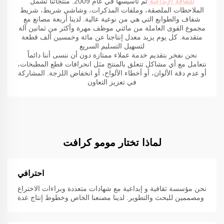
للثقافة الإبداعية
تم تأسيسها في عام 2009. منتجاتنا تشمل
الملاحظات الملصقة، وملفات المذكرات، وشاشي شريط، شريط
شفاف والطوابع التي هي من نوعية عالية. لدينا أربعة مصانع مع
مجموع القوى العاملة من مائتي موظف مهرة وأكثر من ثمانين آلة
متقدمة. كل يوم يزيد معدل إنتاجنا عن مائة وخمسين ألف قطعة
لتسهيل التسليم السريع
نحن نفخر بتقديم خدمة عملاء ممتازة دون أن ننسى أننا دائماً
نتعامل مع أي مشاكل تتعلق بالمنتج مثل انحرافات قطع المطبخات،
أو عدم دقة الألوان، أو أخطاء الألواح، أو انخفاض اللزجة. المشاركة
في تعزيز التعاون
لماذا تختار مومو كرافت
احترافي
نحن مؤسسة ثقافية و إبداعية مع شهادات متعددة وبراءات الاختراع
ومصممين للبحث والتطوير. لدينا مصنعنا الخاص وخطوط إنتاج عدة