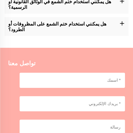
هل يمكنني استخدام ختم الشمع في الوثائق القانونية أو
اللاصق الحديث.
الرسمية؟
يمكن أن تضيف طوابع الشمع المختومة من قبل المهندسين إلى الوثائق
القانونية أو الرسمية لمسة زخرفية. ومع ذلك، فمن المستحسن اتباع لوائح
هل يمكنني استخدام ختم الشمع على المظروفات أو
أو إرشادات محددة بشأن الأختام لهذه الوثائق.
الطرود؟
يمكن استخدام طوابع مومة مومكرافت على الظروف أو الحزم الخفيفة
الأوزان لأغراض الزخرفة. من أجل الختم الآمن، قد تكون هناك حاجة إلى
ملصق إضافي أو شريط.
تواصل معنا