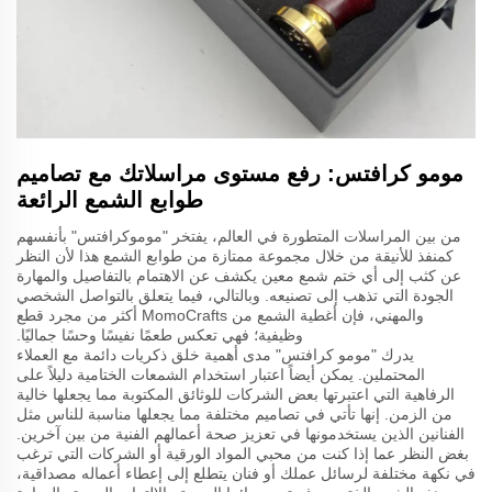
مومو كرافتس: رفع مستوى مراسلاتك مع تصاميم
طوابع الشمع الرائعة
من بين المراسلات المتطورة في العالم، يفتخر "موموكرافتس" بأنفسهم
كمنفذ للأنيقة من خلال مجموعة ممتازة من طوابع الشمع هذا لأن النظر
عن كثب إلى أي ختم شمع معين يكشف عن الاهتمام بالتفاصيل والمهارة
الجودة التي تذهب إلى تصنيعه. وبالتالي، فيما يتعلق بالتواصل الشخصي
والمهني، فإن أغطية الشمع من MomoCrafts أكثر من مجرد قطع
وظيفية؛ فهي تعكس طعمًا نفيسًا وحسًا جماليًا.
يدرك "مومو كرافتس" مدى أهمية خلق ذكريات دائمة مع العملاء
المحتملين. يمكن أيضاً اعتبار استخدام الشمعات الختامية دليلاً على
الرفاهية التي اعتبرتها بعض الشركات للوثائق المكتوبة مما يجعلها خالية
من الزمن. إنها تأتي في تصاميم مختلفة مما يجعلها مناسبة للناس مثل
الفنانين الذين يستخدمونها في تعزيز صحة أعمالهم الفنية من بين آخرين.
بغض النظر عما إذا كنت من محبي المواد الورقية أو الشركات التي ترغب
في نكهة مختلفة لرسائل عملك أو فنان يتطلع إلى إعطاء أعماله مصداقية،