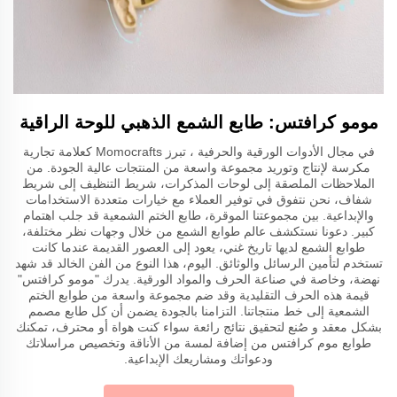
مومو كرافتس: طابع الشمع الذهبي للوحة الراقية
في مجال الأدوات الورقية والحرفية ، تبرز Momocrafts كعلامة تجارية
مكرسة لإنتاج وتوريد مجموعة واسعة من المنتجات عالية الجودة. من
الملاحظات الملصقة إلى لوحات المذكرات، شريط التنظيف إلى شريط
شفاف، نحن نتفوق في توفير العملاء مع خيارات متعددة الاستخدامات
والإبداعية. بين مجموعتنا الموقرة، طابع الختم الشمعية قد جلب اهتمام
كبير. دعونا نستكشف عالم طوابع الشمع من خلال وجهات نظر مختلفة،
طوابع الشمع لديها تاريخ غني، يعود إلى العصور القديمة عندما كانت
تستخدم لتأمين الرسائل والوثائق. اليوم، هذا النوع من الفن الخالد قد شهد
نهضة، وخاصة في صناعة الحرف والمواد الورقية. يدرك "مومو كرافتس"
قيمة هذه الحرف التقليدية وقد ضم مجموعة واسعة من طوابع الختم
الشمعية إلى خط منتجاتنا. التزامنا بالجودة يضمن أن كل طابع مصمم
بشكل معقد و صُنع لتحقيق نتائج رائعة سواء كنت هواة أو محترف، تمكنك
طوابع موم كرافتس من إضافة لمسة من الأناقة وتخصيص مراسلاتك
ودعواتك ومشاريعك الإبداعية.