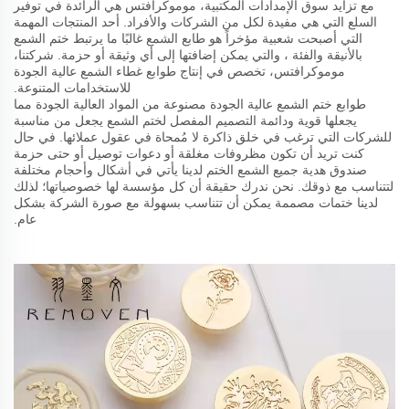
مع تزايد سوق الإمدادات المكتبية، موموكرافتس هي الرائدة في توفير
السلع التي هي مفيدة لكل من الشركات والأفراد. أحد المنتجات المهمة
التي أصبحت شعبية مؤخراً هو طابع الشمع غالبًا ما يرتبط ختم الشمع
بالأنيقة والفئة ، والتي يمكن إضافتها إلى أي وثيقة أو حزمة. شركتنا،
موموكرافتس، تخصص في إنتاج طوابع غطاء الشمع عالية الجودة
للاستخدامات المتنوعة.
طوابع ختم الشمع عالية الجودة مصنوعة من المواد العالية الجودة مما
يجعلها قوية ودائمة التصميم المفصل لختم الشمع يجعل من مناسبة
للشركات التي ترغب في خلق ذاكرة لا مُمحاة في عقول عملائها. في حال
كنت تريد أن تكون مظروفات مغلقة أو دعوات توصيل أو حتى حزمة
صندوق هدية جميع الشمع الختم لدينا يأتي في أشكال وأحجام مختلفة
لتتناسب مع ذوقك. نحن ندرك حقيقة أن كل مؤسسة لها خصوصياتها؛ لذلك
لدينا ختمات مصممة يمكن أن تتناسب بسهولة مع صورة الشركة بشكل
عام.