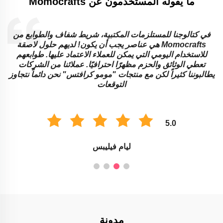
ما يقوله المستخدمون عن Momocrafts
في كتالوجنا للمستلزمات المكتبية، شريط شفاف والطوابع من
Momocrafts هي عناصر يجب أن يكون! لديهم حلول لاصقة
للاستخدام اليومي التي يمكن للعملاء الاعتماد عليها. طوابعهم
تعطي الوثائق والحزم مظهرًا احترافيًا. عملائنا من الشركات
ا
يطالبوننا كثيراً لكن مع منتجات "مومو كرافتس" نحن دائماً نتجاوز
ا
التوقعات
5.0
ليام فيليبس
مدونة