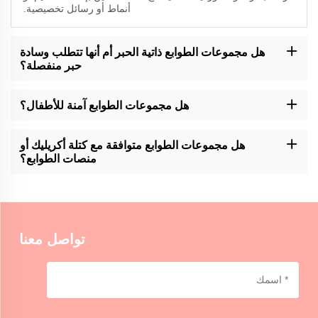
أنماط أو رسائل تخصيصية.
هل مجموعات الطوابع ذاتية الحبر أم أنها تتطلب وسادة
حبر منفصلة؟
تقدم شركة موموكرافتس مجموعات طوابع ذاتية الحبر ومجموعات
تتطلب وسادة حبر منفصلة. يرجى مراجعة وصف المنتج للحصول على
هل مجموعات الطوابع آمنة للأطفال؟
تفاصيل محددة.
مجموعة طوابع Momocrafts قد تحتوي على أجزاء صغيرة ولا تستهدف
استخدامها من قبل الأطفال الصغار دون إشراف. يوصى بمراقبة الكبار.
هل مجموعات الطوابع متوافقة مع كتلة أكريليك أو
منصات الطوابع؟
تم تصميم مجموعات طوابع Momocrafts لتكون متوافقة مع الكتل
الأكريليكية القياسية ومنصات الطابع ، مما يوفر سهولة الاستخدام والتنوع.
تواصل معنا