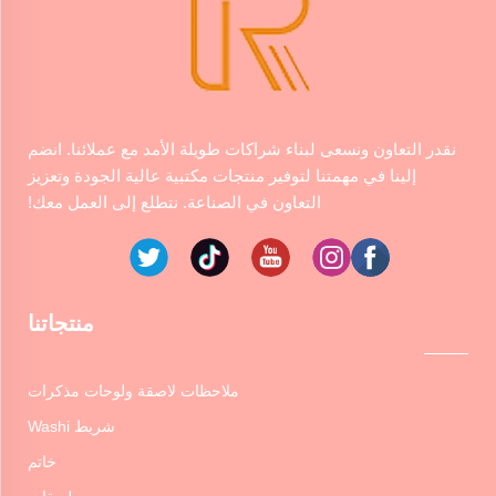
نقدر التعاون ونسعى لبناء شراكات طويلة الأمد مع عملائنا. انضم
إلينا في مهمتنا لتوفير منتجات مكتبية عالية الجودة وتعزيز
التعاون في الصناعة. نتطلع إلى العمل معك!
منتجاتنا
ملاحظات لاصقة ولوحات مذكرات
شريط Washi
خاتم