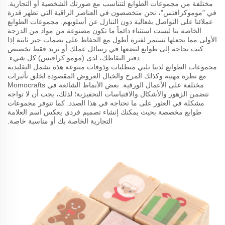
مختلفة من مجموعات الطوابع لتتناسب مع صورتك الشخصية أو التجارية.
في "موموكرافتس"، نحن متخصصون في العناصر الراقية التي تظهر قدرة
عملائنا على التواصل بفعالية دون التنازل عن أسلوبهم. مجموعات الطوابع
الخاصة بنا ليست استثناء دائماً ما تكون مصنوعة من مواد من الدرجة
الأولى مما يجعلها تستمر لفترة أطول مع الحفاظ على بصمات حبر ثابتة إذا
كنت بحاجة إلى طوابع لتضعها في رسائل عملك أو تريد فقط تخصيص
دفتر التقاطك، لدى (مومو كرافتس) كل شيء.
مجموعات الطوابع لدينا تلبي متطلبات وذوقات متنوعة هذه تشمل التقليدية
مع نظرة مهنية وكذلك المرح والخيال العروض المقصودة لخلق تأثيرات
مختلفة على الأعمال الورقية. بعض الأنماط الشائعة في Momocrafts
تتضمن الزهور والأشكال والاقتباسات التحفيزية؛ لذلك، يجب أن لا تواجه
مشكلة في العثور على ما تحتاجه في هذا الصدد. كما تتوفر مجموعات
طوابع مخصصة بحيث يمكنك إنشاء تصميم فردي يعكس اسم العلامة
التجارية الخاصة بك أو مناسبة خاصة.