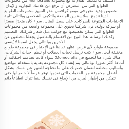
اكتشف ما يمكنك القيام به مع مجموعة Momocrafts من مجموعات
الطوابع التي من المفترض أن ترفع من علامتك التجارية والإبداع.
تخصيص جديد: نحن في مومو كرافتس نقدر التمييز مجموعات الطوابع
لدينا تندمج بسلاسة بين المنفعة والتكيف الشخصي وبالتالي تلبية
الاحتياجات المتنوعة للشركات. على سبيل المثال، سواء كان متجرًا صغيرًا
أو شركة دولية، فإن شركتنا تحتوي على مجموعة واسعة من مجموعات
الطوابع التي يمكن تخصيصها مع جوانب مثل شعار شركتك، التصميم
وكذلك الرسالة. هذا النوع من الاهتمام بالتفاصيل يجعلنا مختلفين عن
الآخرين وبالتالي يجعل اسمنا لا يُنسى
مجموعة طوابع لأي غرض: تظهر تفانينا في الاختيار في مجموعة طوابع
مختلفة لدينا. سواء كنت ترسل تحيات العطلات أو تنظم أحداث الشركات،
هناك شيء هنا للجميع في Momocrafts؛ سواء كانت تصاميم احتفالية أو
أنماط أكثر تطورا. وبالتالي يتم إنشاء كل مجموعة بعناية باستخدام مواضيع
وأساليب مختلفة لضمان حصولك على ما تحتاجه للتعبير عن نفسك بشكل
أفضل. مجموعة من الخدمات التي نقدمها توفر فرصاً لا حصر لها حتى
تتمكن من إظهار المزيد من الإبداع في نفسك بينما تترك انطباعاً دائم