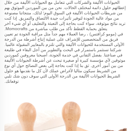
الحيوانات الأليفة والشركات التي تتعامل مع الحيوانات الأليفة من خلال
إعطائهم حلول دائمة لمختلف الحالات. نحن من بين الموردين الموثوق بهم
من شريطات الحيوانات الأليفة في السوق اليوم؛ لذلك، منتجاتنا مصنوعة
من مواد عالية الجودة لتوفير تأثيرات جيدة الالتصاق والتمزيق. إذا كنت
تريد نتائج موثوقة، سواء كنت بحاجة إلى التعبئة والتغليف أو أي شيء آخر
يتعلق بحماية القطط تأكد من طلب مباشرة من Momocrafts.
في (مومو كرافتس) ، رضا العملاء مهم جداً مثل مراقبة الجودة تم تعيين
فريق من المتخصصين للإشراف على عملية إنتاج أشرطة من الدرجة
الأولى المستخدمة للحيوانات الأليفة والتي تلتزم بالمعايير المقبولة عالميا.
شركتنا تستثمر باستمرار في البحث والتطوير من أجل البقاء في طليعة
في صناعتنا. بفضل التفاني في خدمة الجودة، أصبحنا معروفين كموردين
موثوقين لأي مؤسسة كبيرة أو صغيرة تبحث عن أشرطة الحيوانات الأليفة
من بين أمور أخرى. ثق بنا إذا كنت بحاجة إلى بعض النصائح حول أي نوع
من الشريط سيكون مثاليا لأغراض عملك لأن كل ما نقدمها هو حلول
الشريط الحيوانات الأليفة من الدرجة الأولى التي سوف دون شك تلبي
توقعاتك.