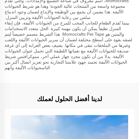
Momocrafts، اسم معروف في صناعة التصنيع والإمدادات، والتي تقدم
مجموعة واسعة من المنتجات عالية الجودة؛ وهذا هو شريط الحيوانات
الأليفة. هذا يضمن أن يجمع بين الوظيفة والإبداع لضمان وجود اندماج
سلس بين رعاية الحيوانات الأليفة وتزيين المنزل.
بينما تُقدم الطعام للجانب المحب للمرح من الحيوانات الأليفة، فإن إبقاء
المنزل نظيفاً يمكن أن يكون مهمة كبيرة. الحل متعدد الاستخدامات
والمتين هو Momocrafts Pet Tape. هذا الشريط مصمم خصيصاً ليتم
لصقه بقوة على أسطح مختلفة لضمان أن سرير الحيوانات الأليفة واللعب
وغيرها من الملحقات تبقى في مكانها. يضيف بعض الغرابة إلى أي غرفة
صديقة للحيوانات الأليفة مع نغماتها اللطيفة التي تحمل عنوان الحيوانات
الأليفة. بدلا من أن تكون مجرد جهاز عملي آخر، مموكرافتس شريط
الحيوانات الأليفة تجسد جهود علامتنا التجارية نحو تعزيز اتصال أكبر بين
الناسحيوانات الأليفة وأنهم
لدينا أفضل الحلول لعملك