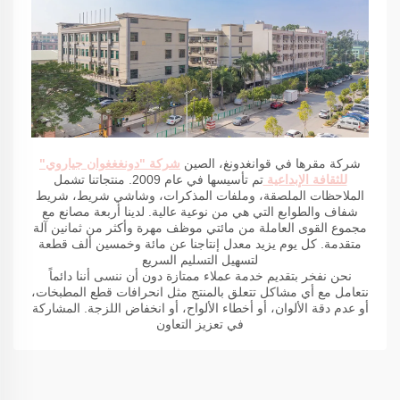
شركة مقرها في قوانغدونغ، الصين
شركة "دونغغغوان جياروي"
للثقافة الإبداعية
تم تأسيسها في عام 2009. منتجاتنا تشمل
الملاحظات الملصقة، وملفات المذكرات، وشاشي شريط، شريط
شفاف والطوابع التي هي من نوعية عالية. لدينا أربعة مصانع مع
مجموع القوى العاملة من مائتي موظف مهرة وأكثر من ثمانين آلة
متقدمة. كل يوم يزيد معدل إنتاجنا عن مائة وخمسين ألف قطعة
لتسهيل التسليم السريع
نحن نفخر بتقديم خدمة عملاء ممتازة دون أن ننسى أننا دائماً
نتعامل مع أي مشاكل تتعلق بالمنتج مثل انحرافات قطع المطبخات،
أو عدم دقة الألوان، أو أخطاء الألواح، أو انخفاض اللزجة. المشاركة
في تعزيز التعاون