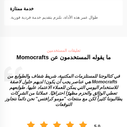
خدمة ممتازة
طوال عمر هذه الأداة، نلتزم بتقديم خدمة فردية فورية.
تعليقات المستخدمين
ما يقوله المستخدمون عن Momocrafts
في كتالوجنا للمستلزمات المكتبية، شريط شفاف والطوابع من
Momocrafts هي عناصر يجب أن يكون! لديهم حلول لاصقة
للاستخدام اليومي التي يمكن للعملاء الاعتماد عليها. طوابعهم
تعطي الوثائق والحزم مظهرًا احترافيًا. عملائنا من الشركات
ا
يطالبوننا كثيراً لكن مع منتجات "مومو كرافتس" نحن دائماً نتجاوز
ا
التوقعات
5.0