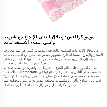
مومو كرافتس: إطلاق العنان للإبداع مع شريط
واشي متعدد الاستخدامات
في مجال الإمدادات المكتبية والحرفية، موموكرافتس هو اسم معروف
للابتكار والإبداع. اسمنا التجاري مشهور بتقديم عدد كبير من المنتجات عالية
الجودة إلى السوق، مع عنصر واحد خاص أصبح شعبيا للغاية بين عشاق
الحرفية هو شريط واشي خاصتنا.
بعد أن استولى على عالم الحرف، شريط الـ (واشي) هو اتجاه جديد لم
يكتشفه معظم الناس بعد. نحن ندرك تنوعها في Momocrafts، لذلك، قمنا
بتجميع مجموعة تضم احتياجات كل فنان. هذا يعني أن شريط الـ"واشي"
لدينا يأتي بنماذج وألوان وملمسات مختلفة مصنوعة من مواد مختلفة مما
يسمح للأفراد بإظهار مهاراتهم الإبداعية بطرق مختلفة.