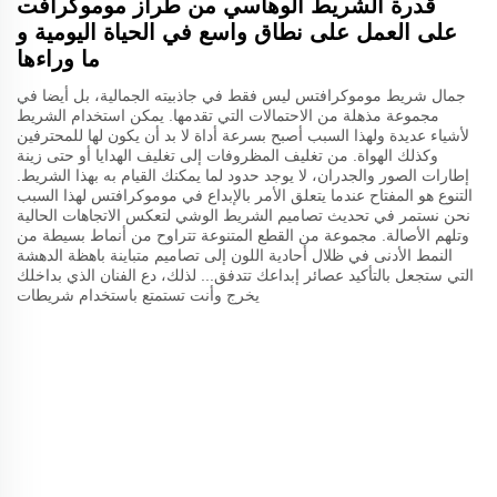
قدرة الشريط الوهاسي من طراز موموكرافت
على العمل على نطاق واسع في الحياة اليومية و
ما وراءها
جمال شريط موموكرافتس ليس فقط في جاذبيته الجمالية، بل أيضا في
مجموعة مذهلة من الاحتمالات التي تقدمها. يمكن استخدام الشريط
لأشياء عديدة ولهذا السبب أصبح بسرعة أداة لا بد أن يكون لها للمحترفين
وكذلك الهواة. من تغليف المظروفات إلى تغليف الهدايا أو حتى زينة
إطارات الصور والجدران، لا يوجد حدود لما يمكنك القيام به بهذا الشريط.
التنوع هو المفتاح عندما يتعلق الأمر بالإبداع في موموكرافتس لهذا السبب
نحن نستمر في تحديث تصاميم الشريط الوشي لتعكس الاتجاهات الحالية
وتلهم الأصالة. مجموعة من القطع المتنوعة تتراوح من أنماط بسيطة من
النمط الأدنى في ظلال أحادية اللون إلى تصاميم متباينة باهظة الدهشة
التي ستجعل بالتأكيد عصائر إبداعك تتدفق... لذلك، دع الفنان الذي بداخلك
يخرج وأنت تستمتع باستخدام شريطات