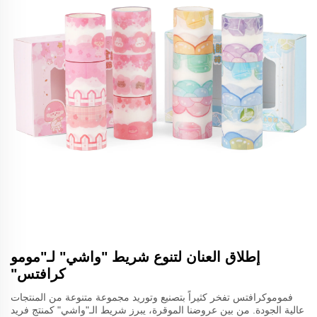
إطلاق العنان لتنوع شريط "واشي" لـ"مومو
كرافتس"
فموموكرافتس تفخر كثيراً بتصنيع وتوريد مجموعة متنوعة من المنتجات
عالية الجودة. من بين عروضنا الموقرة، يبرز شريط الـ"واشي" كمنتج فريد