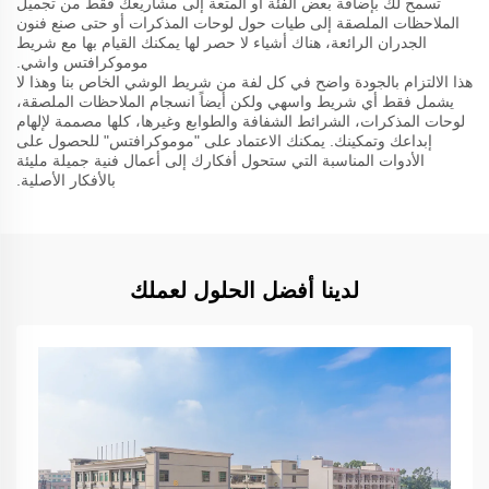
تسمح لك بإضافة بعض الفئة أو المتعة إلى مشاريعك فقط من تجميل
الملاحظات الملصقة إلى طيات حول لوحات المذكرات أو حتى صنع فنون
الجدران الرائعة، هناك أشياء لا حصر لها يمكنك القيام بها مع شريط
موموكرافتس واشي.
هذا الالتزام بالجودة واضح في كل لفة من شريط الوشي الخاص بنا وهذا لا
يشمل فقط أي شريط واسهي ولكن أيضاً انسجام الملاحظات الملصقة،
لوحات المذكرات، الشرائط الشفافة والطوابع وغيرها، كلها مصممة لإلهام
إبداعك وتمكينك. يمكنك الاعتماد على "موموكرافتس" للحصول على
الأدوات المناسبة التي ستحول أفكارك إلى أعمال فنية جميلة مليئة
بالأفكار الأصلية.
لدينا أفضل الحلول لعملك