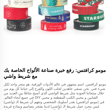
مومو كرافتس: رفع خبرة صناعة الألواح الخاصة بك
مع شريط واشي
مومو كرافتس، اسم مشهور في عالم الأدوات الورقية، هو متجر واحد لكل
شيء فني. نحن نسعى جاهدين لجلب اللون والفرح إلى حياتنا كل يوم من
خلال منتجاتنا الجودة مثل شريط الواشي الذي أصبح شائعًا بين العديد من
الفنانين و محبي الكتب المقطعة و محبي DIY في جميع أنحاء العالم.
في (مومو كرافتس) نقدر أسلوبك الشخصي ونفهم أن شريط الـ (واشي)
ليس مجرد عمل شريط الـ (واشي) لدينا يفتخر بتصاميم ونماذج فريدة