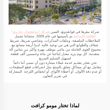
شركة مقرها في قوانغدونغ، الصين
شركة "دونغغغوان جياروي"
للثقافة الإبداعية
تم تأسيسها في عام 2009. منتجاتنا تشمل
الملاحظات الملصقة، وملفات المذكرات، وشاشي شريط، شريط
شفاف والطوابع التي هي من نوعية عالية. لدينا أربعة مصانع مع
مجموع القوى العاملة من مائتي موظف مهرة وأكثر من ثمانين آلة
متقدمة. كل يوم يزيد معدل إنتاجنا عن مائة وخمسين ألف قطعة
لتسهيل التسليم السريع
نحن نفخر بتقديم خدمة عملاء ممتازة دون أن ننسى أننا دائماً
نتعامل مع أي مشاكل تتعلق بالمنتج مثل انحرافات قطع المطبخات،
أو عدم دقة الألوان، أو أخطاء الألواح، أو انخفاض اللزجة. المشاركة
في تعزيز التعاون
لماذا تختار مومو كرافت