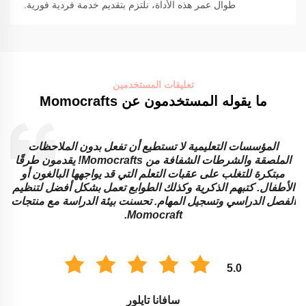
طوال عمر هذه الأداة، نلتزم بتقديم خدمة فردية فورية.
تعليقات المستخدمين
ما يقوله المستخدمون عن Momocrafts
عشاق الكتب المحببة يحبون شريط واطاقات الوشي إنه يمنح
إمكانيات لا نهائية للتخطيطات والتصاميم الإبداعية. أولئك الذين
يحبون إضافة التعليقات إلى الألبومات يمكنهم أيضا الحصول على
ملاحظات ملصقة بالإضافة إلى لوحات مذكرات التي أنتجتها هؤلاء
المصممين. أما بالنسبة للفن في مجال الكتب المقطعة، فإن
منتجات هذه العلامة التجارية تجعله أفضل.
5.0
(إلينور برايس)