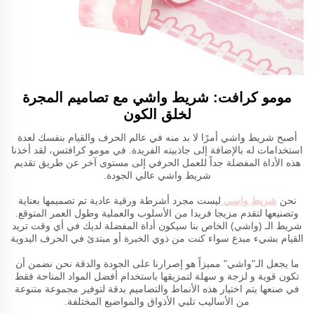
مومو كرافت: شريط واشي مع تصاميم المجرة
لخلق الكون
أصبح شريط واشي أمرًا لا بد منه في عالم الحرف والقيام بنفسك لعدة
استخدامات له بالإضافة إلى جاذبيته الفريدة. في مومو كرافتس، لقد أخذنا
هذه الأداة المفضلة جداً للعمل الحرفي إلى مستوى آخر عن طريق تقديم
شريط واشي عالي الجودة.
نحن
شريط واسي
ليست مجرد أشرطة ورقية عادية تم تصميمها بعناية
وتصنيعها لتقدم مزيجا فريدا من الأسلوب والعملية وطول العمر المتوقع.
شريط الـ (واشي) الخاص بنا سيكون أداة المفضلة لديك في أي وقت تريد
القيام بشيء مبدع سواء كنت من ذوي الخبرة أو مبتدئ في الحرف اليدوية
ما يجعل الـ"واشي" مميزاً هو إصرارنا على الجودة والدقة نحن نضمن أن
تكون قوية و لزجة و سهلة لتمزيقها باستخدام أفضل المواد المتاحة فقط
في صنعها يتم اختيار هذه الأنماط والتصاميم بدقة لتوفير مجموعة متنوعة
من الأساليب تلبي الأذواق والمواضيع المختلفة.