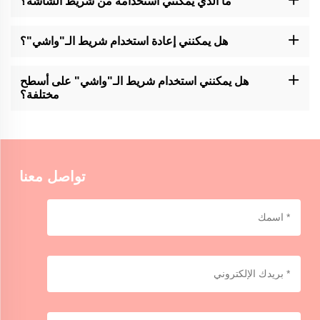
ما الذي يمكنني استخدامه من شريط الشاشة؟
يمكن استخدام شريط الواشي لأغراض مختلفة، مثل تزيين المجلات،
وتحرير المقاطع، وتغليف الهدايا، وإنشاء أعمال فنية، وإضافة لهجات إلى
هل يمكنني إعادة استخدام شريط الـ"واشي"؟
الحرف أو ديكور المنزل.
شريط "مومو كرافتس" لم يتم تصميمه لإعادة الاستخدام ومع ذلك، يمكن
إزالته وإعادة وضعه بعناية على بعض الأسطح.
هل يمكنني استخدام شريط الـ"واشي" على أسطح
مختلفة؟
شريط الواهي من Momocrafts مناسب للاستخدام على مختلف الأسطح،
بما في ذلك الورق والخشبية والزجاج وبعض البلاستيك. من المستحسن أن
تختبر على مساحة صغيرة أولاً للتوافق.
تواصل معنا