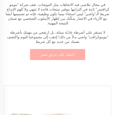
في مجال تتلاشى فيه الاتجاهات مثل الموضات، تقف شركة "مومو
كرافتس" ثابتة في التزامها بتوفير منتجات فائدة لا تنتهي ولا تُلهم الإبداع.
شريط الـ"واشي" ليس استثناء بينما تكون وظيفية، فإنه تم تصميمها أيضا
مع الأزياء في الاعتبار تمكّنك من إظهار الأسلوب الشخصي مع ضمان
النتيجة المهنية.
لا تستقر على أشرطة عاديّة مملة، بل ارتفعي من مهنتكِ بأشرطة
"موموكرافت" واشي بدلاً من ذلك! إذهب إلى مجموعتنا اليوم واكتشف
نفسك من جديد مع كل شريط
احصل على عرض سعر