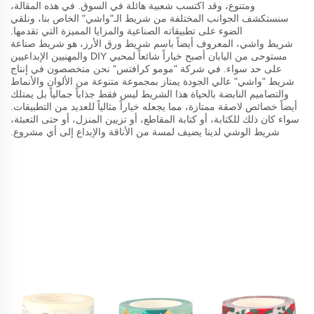
ومتنوع، وقد اكتسب شعبية هائلة في السوق. في هذه المقالة،
سنستكشف الجوانب المختلفة من شريط الـ"واشي" الخاص بنا، ونلقي
الضوء على تطبيقاته الصناعية والمزايا المميزة التي تقدمها.
شريط واشي، المعروف أيضاً باسم شريط ورق الأرز، هو شريط صناعة
مستوحى من اليابان أصبح خياراً شائعاً لمحبي DIY والمهنيين الإبداعيين
على حد سواء. في شركة "مومو كرافتس" نحن متخصصون في إنتاج
شريط "واشي" عالي الجودة يمتاز بمجموعة متنوعة من الألوان والأنماط
والتصاميم النابضة بالحياة هذا الشريط ليس فقط جذاباً جمالياً بل يمتلك
أيضاً خصائص لاصقة ممتازة، مما يجعله خياراً مثالياً للعديد من التطبيقات.
سواء كان ذلك للكتابة، أو كتابة المقاطع، أو تزيين المنزل، أو حتى التعبئة،
شريط الوشي لدينا يضيف لمسة من الأناقة والإبداع إلى أي مشروع.