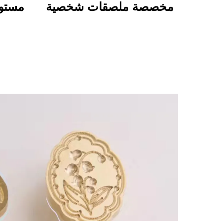
مخصصة ملصقات شخصية
مستوح
بجودة عالية طباعة لفافة
للتخ
مقاومة للماء ومتينة
بم