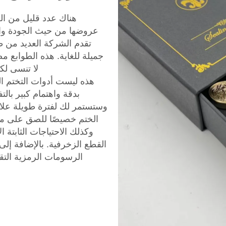
هناك عدد قليل من العل
تقدم الشركة العديد من 
جميلة للغاية. هذه الطوابع م
لا تنسى لك
هذه ليست أدوات التختم ال
بدقة واهتمام كبير با
وستستمر لك لفترة طويلة علا
الختم خصيصًا للصق على مخ
وكذلك الاحتياجات الثابتة 
القطع الزخرفية. بالإضافة إل
الرسومات الرمزية التق