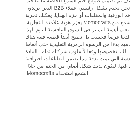
ليف تم تصميم طوابع ختم الشمع الخاصة بنا لتعجب
عملائكم وشركاء الأعمال نحن نخدم بشكل رئيسي عملاء B2B الذين يريدون
لورقية والمغلفات أو حزم الهدايا. يمكنك تجربة
هوية علامتك التجارية.
Momoc، نحن نعلم أهمية التمييز في السوق التنافسية اليوم. لهذا
لدينا غرضاً فحسب بل تصبح أيضاً قطعة فنية هناك
م بدءا من الرسوم الرمزية التقليدية حتى أنماط
 لك لتخصيصها وفقا لأسلوب شركتك تماما. المادة
دسة التي تمت بدقة مما يضمن انطباعات احترافية
 فيها. ليكون لديك شكل أصلي من الختم من خلال
الشمع استخدام Momocrafts.