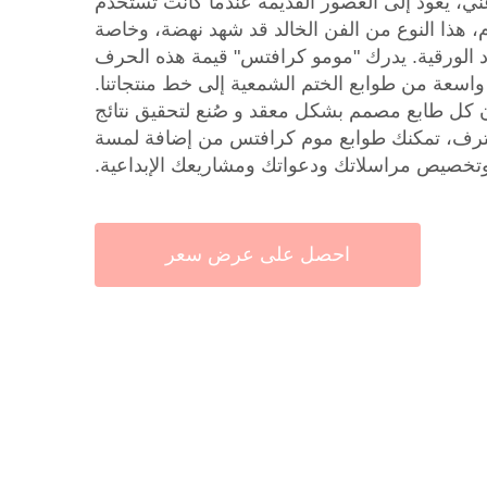
غني، يعود إلى العصور القديمة عندما كانت تستخدم
وم، هذا النوع من الفن الخالد قد شهد نهضة، وخاصة
 الورقية. يدرك "مومو كرافتس" قيمة هذه الحرف
اسعة من طوابع الختم الشمعية إلى خط منتجاتنا.
أن كل طابع مصمم بشكل معقد و صُنع لتحقيق نتائج
حترف، تمكنك طوابع موم كرافتس من إضافة لمسة
 وتخصيص مراسلاتك ودعواتك ومشاريعك الإبداعية.
احصل على عرض سعر