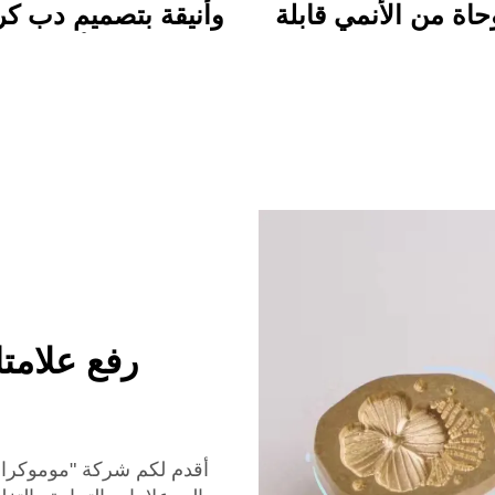
اة من الأنمي قابلة
وأنيقة بتصميم دب كر
صيص طباعة دائمة
ملون، مجلد أكريليك 
ظهر كاريكاتوري
بالحياة مع مشبك، م
للاستخدام المدر
والمكتبي
رفع علامت
أقدم لكم شركة "موموكرافت