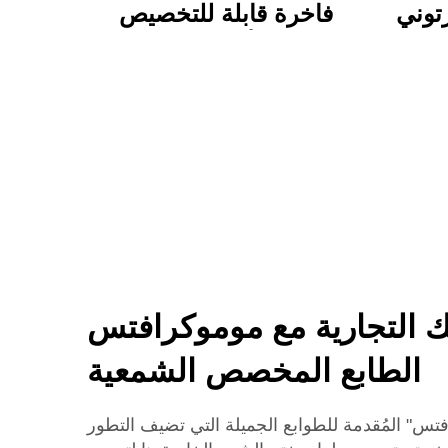
توني
فاخرة قابلة للتخصيص
نابض
مجموعة أدوات خطابات
ناسب
حرفيين مع هدايا ساحرة
سي
لطيفة وعملية
ك التجارية مع موموكرافتس
الطابع المخصص الشمعية
س" المُقدمة للطوابع الجميلة التي تضيف التطور