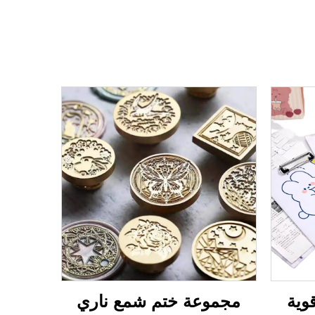
وية
مجموعة ختم شمع ناري