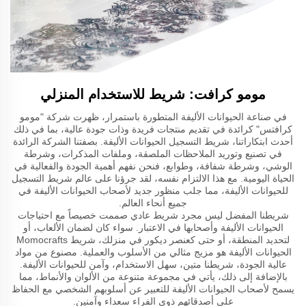
مومو كرافت: شريط للاستخدام المنزلي
في صناعة الحيوانات الأليفة المتطورة باستمرار، ظهرت شركة "مومو
كرافتس" كرائدة في تقديم منتجات فريدة وذات جودة عالية، بما في ذلك
أحدث ابتكاراتنا، شريط التسجيل الحيوانات الأليفة. بصفتنا الشركة الرائدة
في تصنيع وتوريد الملاحظات الملصقة، وملفات المذكرات، وشرطة
الوشي، وشرطة شفافة، وطوابع، فنحن نفهم أهمية الجودة والفعالية في
الحياة اليومية. مع هذا الالتزام نفسه، لقد جرؤنا على عالم شريط التسجيل
للحيوانات الأليفة، مما جلب منظور جديد لأصحاب الحيوانات الأليفة في
جميع أنحاء العالم.
شريطنا المفضل ليس مجرد شريط عادي صممت خصيصاً مع احتياجات
الحيوانات الأليفة وأصحابها في الاعتبار. سواء كان لضمان الألعاب، أو
لتحديد المنطقة، أو حتى كعنصر ديكور في منزلك، شريط Momocrafts
الحيوانات الأليفة هو مزيج مثالي من الأسلوب والعملية. مصنوع من مواد
عالية الجودة، شريطنا متين، سهل الاستخدام، وآمن للحيوانات الأليفة.
بالإضافة إلى ذلك، يأتي في مجموعة متنوعة من الألوان والأنماط، مما
يسمح لأصحاب الحيوانات الأليفة للتعبير عن أسلوبهم الشخصي مع الحفاظ
على أصدقائهم ذوي الفراء سعداء وآمنين.