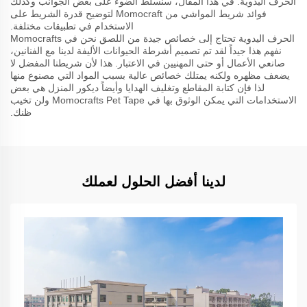
الحرف اليدوية. في هذا المقال، سنسلط الضوء على بعض الجوانب وكذلك
فوائد شريط المواشي من Momocraft لتوضيح قدرة الشريط على
الاستخدام في تطبيقات مختلفة.
الحرف اليدوية تحتاج إلى خصائص جيدة من اللصق نحن في Momocrafts
نفهم هذا جيداً لقد تم تصميم أشرطة الحيوانات الأليفة لدينا مع الفنانين،
صانعي الأعمال أو حتى المهنيين في الاعتبار. هذا لأن شريطنا المفضل لا
يضعف مظهره ولكنه يمتلك خصائص عالية بسبب المواد التي مصنوع منها
لذا فإن كتابة المقاطع وتغليف الهدايا وأيضاً ديكور المنزل هي بعض
الاستخدامات التي يمكن الوثوق بها في Momocrafts Pet Tape ولن تخيب
ظنك.
لدينا أفضل الحلول لعملك