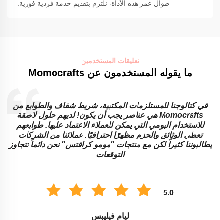
طوال عمر هذه الأداة، نلتزم بتقديم خدمة فردية فورية.
تعليقات المستخدمين
ما يقوله المستخدمون عن Momocrafts
في كتالوجنا للمستلزمات المكتبية، شريط شفاف والطوابع من
Momocrafts هي عناصر يجب أن يكون! لديهم حلول لاصقة
للاستخدام اليومي التي يمكن للعملاء الاعتماد عليها. طوابعهم
تعطي الوثائق والحزم مظهرًا احترافيًا. عملائنا من الشركات
ا
يطالبوننا كثيراً لكن مع منتجات "مومو كرافتس" نحن دائماً نتجاوز
ا
التوقعات
5.0
ليام فيليبس