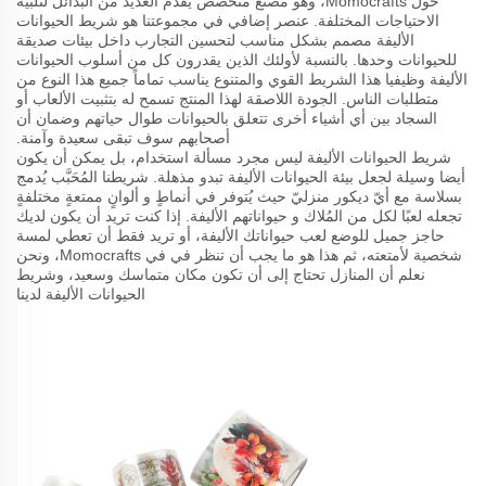
حول Momocrafts، وهو مصنع متخصص يقدم العديد من البدائل لتلبية
الاحتياجات المختلفة. عنصر إضافي في مجموعتنا هو شريط الحيوانات
الأليفة مصمم بشكل مناسب لتحسين التجارب داخل بيئات صديقة
للحيوانات وحدها. بالنسبة لأولئك الذين يقدرون كل من أسلوب الحيوانات
الأليفة وظيفيا هذا الشريط القوي والمتنوع يناسب تماماً جميع هذا النوع من
متطلبات الناس. الجودة اللاصقة لهذا المنتج تسمح له بتثبيت الألعاب أو
السجاد بين أي أشياء أخرى تتعلق بالحيوانات طوال حياتهم وضمان أن
أصحابهم سوف تبقى سعيدة وآمنة.
شريط الحيوانات الأليفة ليس مجرد مسألة استخدام، بل يمكن أن يكون
أيضا وسيلة لجعل بيئة الحيوانات الأليفة تبدو مذهلة. شريطنا المُحَبَّب يُدمج
بسلاسة مع أيّ ديكور منزليّ حيث يُتوفر في أنماطٍ و ألوانٍ ممتعةٍ مختلفةٍ
تجعله لعبًا لكل من المُلاك و حيواناتهم الأليفة. إذا كنت تريد أن يكون لديك
حاجز جميل للوضع لعب حيواناتك الأليفة، أو تريد فقط أن تعطي لمسة
شخصية لأمتعته، ثم هذا هو ما يجب أن تنظر في في Momocrafts، ونحن
نعلم أن المنازل تحتاج إلى أن تكون مكان متماسك وسعيد، وشريط
الحيوانات الأليفة لدينا