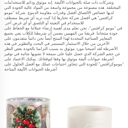
وشركات ذات صلة بالحيوانات الأليفة. إنه موثوق ودائم للاستخدامات
المختلفة. هذه مصنوعة من مجموعة واسعة من المواد عالية الجودة التي
لديها خصائص الالتصاق أفضل وقدرات مقاومة الدموع. شركة "مومو
كرافتس" هي أفضل شركة تختارها إذا كنت تريد أي شريط مصطف
للاستخدام في التعبئة أو التلصق أو أي غرض آخر.
في "مومو كرافتس"، نحن نعلم مدى أهمية إرضاء عملائنا مع الحفاظ على
جودة منتجاتنا. فريقنا من المهنيين يضمن أن شريطنا للكلاب يفي بجميع
المعايير الصناعية المحددة لهذا المنتج أيضاً نحن دائماً متقدمون على
الآخرين من خلال الاستثمار المستمر في البحث والتطوير في هذه
الأشرطة لقد أصبحنا مورد موثوق به بسبب التزامنا بالجودة بغض النظر
عن حجم الشركة الذي حصل علينا على سمعة لا تشوبها شائبة في توفير
أشرطة حيوانات أليفة موثوق بها وفقا لتوقعاتك. يمكنك الاعتماد على
"موموكرافتس" للجودة التي تتجاوز احتياجات عملك مع أفضل الحلول على
أشرطة الحيوانات الأليفة المتاحة