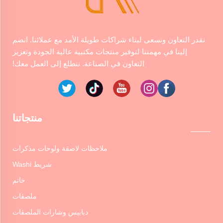
نقدر التعاون ونسعى لبناء شراكات طويلة الأمد مع عملائنا. انضم
إلينا في مهمتنا لتوفير منتجات مكتبية عالية الجودة وتعزيز
التعاون في الصناعة. نتطلع إلى العمل معك!
منتجاتنا
ملاحظات لاصقة ولوحات مذكرات
شريط Washi
خاتم
ملصقات
دبابيس وشارات الملصقات