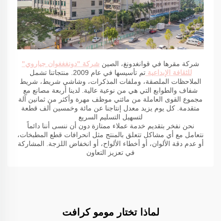
شركة مقرها في قوانغدونغ، الصين
شركة "دونغغغوان جياروي"
للثقافة الإبداعية
تم تأسيسها في عام 2009. منتجاتنا تشمل
الملاحظات الملصقة، وملفات المذكرات، وشاشي شريط، شريط
شفاف والطوابع التي هي من نوعية عالية. لدينا أربعة مصانع مع
مجموع القوى العاملة من مائتي موظف مهرة وأكثر من ثمانين آلة
متقدمة. كل يوم يزيد معدل إنتاجنا عن مائة وخمسين ألف قطعة
لتسهيل التسليم السريع
نحن نفخر بتقديم خدمة عملاء ممتازة دون أن ننسى أننا دائماً
نتعامل مع أي مشاكل تتعلق بالمنتج مثل انحرافات قطع المطبخات،
أو عدم دقة الألوان، أو أخطاء الألواح، أو انخفاض اللزجة. المشاركة
في تعزيز التعاون
لماذا تختار مومو كرافت