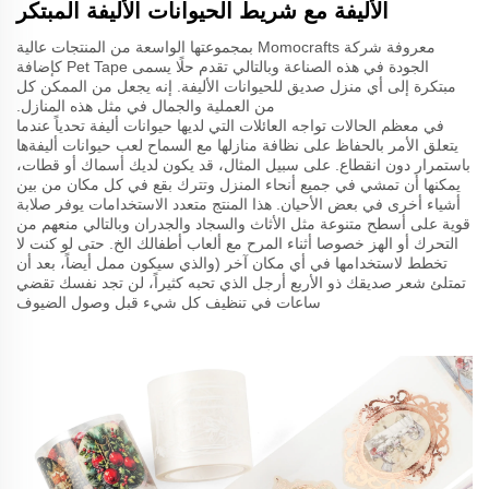
الأليفة مع شريط الحيوانات الأليفة المبتكر
معروفة شركة Momocrafts بمجموعتها الواسعة من المنتجات عالية
الجودة في هذه الصناعة وبالتالي تقدم حلًا يسمى Pet Tape كإضافة
مبتكرة إلى أي منزل صديق للحيوانات الأليفة. إنه يجعل من الممكن كل
من العملية والجمال في مثل هذه المنازل.
في معظم الحالات تواجه العائلات التي لديها حيوانات أليفة تحدياً عندما
يتعلق الأمر بالحفاظ على نظافة منازلها مع السماح لعب حيوانات أليفةها
باستمرار دون انقطاع. على سبيل المثال، قد يكون لديك أسماك أو قطات،
يمكنها أن تمشي في جميع أنحاء المنزل وتترك بقع في كل مكان من بين
أشياء أخرى في بعض الأحيان. هذا المنتج متعدد الاستخدامات يوفر صلابة
قوية على أسطح متنوعة مثل الأثاث والسجاد والجدران وبالتالي منعهم من
التحرك أو الهز خصوصا أثناء المرح مع ألعاب أطفالك الخ. حتى لو كنت لا
تخطط لاستخدامها في أي مكان آخر (والذي سيكون ممل أيضاً، بعد أن
تمتلئ شعر صديقك ذو الأربع أرجل الذي تحبه كثيراً، لن تجد نفسك تقضي
ساعات في تنظيف كل شيء قبل وصول الضيوف