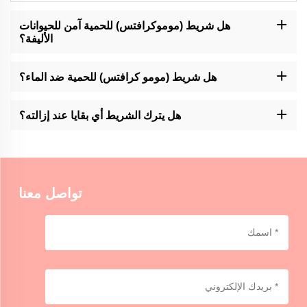
هل شريط (موموكرافتس) للحمية آمن للحيوانات
الأليفة؟
متخصصة في إنتاج شريط لاصق عالي الجودة، ومع ذلك، فمن المستحسن
دائما مراقبة الاتصال بين الحيوانات والمنتجات اللاصقة من أي نوع.
هل شريط (مومو كرافتس) للحمية ضد الماء؟
ومع ذلك، فإن منتج الشركة مقاوم للماء ولكن ليس مقاوم للماء تماما.
تجنب التعرض للرطوبة أو الغمر لفترة طويلة في الماء.
هل يترك الشريط أي بقايا عند إزالته؟
ومع ذلك، فإن إزالتها لا تترك بقايا لأن هذا قد يختلف اعتمادا على المدة
التي تبقى فيها وطبيعة السطح المعني. حاولي مساحة صغيرة في البداية
تواصل معنا