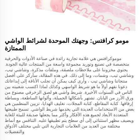
مومو كرافتس: وجهتك الموحدة لشرائط الواشي
الممتازة
موموكرافتس هي علامة تجارية رائدة في صناعة الأدوات والحرفية
متخصصة في تصنيع وتوريد مجموعة واسعة من المنتجات عالية الجودة.
يحتوي مخزوننا على ملاحظات ملصقة، وملفات مذكرة، وشاشي تيب،
وشاشي تيب، وشمات، وما إلى ذلك. في هذه المقالة، سأركز على أفضل
منتجاتنا وشاشي تيب ، وأرى كيف يمكن أن تجلب الأناقة إلى إبداعاتك
دعونا نفهم أولاً ما هو شريط الواسهي وكذلك لماذا اكتسب شعبيته بين
الناس في السنوات الأخيرة. شريط واشي هو لصق الزخرفي مصنوع من
ورق الأرز من اليابان. تشتهر بأشكالها الجميلة، وألوانها الساطعة، وبساطة
إرفاقها. كتابة المقاطع، كتابة المجلات، تغليف الهدايا، تزيين المنظمين هي
بعض من الاستخدامات العديدة التي يخدمها شريط الواشي. تسمح طبيعتها
المتعددة الأبعاد لجميع هذه الأفكار وأكثر مما يجعلها صديقة للبيئة للغاية
ويضيف مظهر استثنائي إلى أي سطح يتم تطبيقها عليه. التنافس مع أنماط
مختلفة من العديد من العلامات التجارية التي تلبي مختلف الأذواق
والتفضيلات