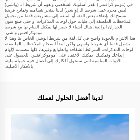
في (مومو كرافتس) نقدر أسلوبك الشخصي ونفهم أن شريط الـ (واشي)
ليس مجرد عمل شريط الـ (واشي) لدينا يفتخر بتصاميم ونماذج فريدة
تسمح لك بإضافة بعض الفئة أو المتعة إلى مشاريعك فقط من تجميل
الملاحظات الملصقة إلى طيات حول لوحات المذكرات أو حتى صنع فنون
الجدران الرائعة، هناك أشياء لا حصر لها يمكنك القيام بها مع شريط
موموكرافتس واشي.
هذا الالتزام بالجودة واضح في كل لفة من شريط الوشي الخاص بنا وهذا لا
يشمل فقط أي شريط واسهي ولكن أيضاً انسجام الملاحظات الملصقة،
لوحات المذكرات، الشرائط الشفافة والطوابع وغيرها، كلها مصممة لإلهام
إبداعك وتمكينك. يمكنك الاعتماد على "موموكرافتس" للحصول على
الأدوات المناسبة التي ستحول أفكارك إلى أعمال فنية جميلة مليئة
بالأفكار الأصلية.
لدينا أفضل الحلول لعملك