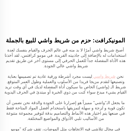
المونيكرافت: حزم من شريط واشي للبيع بالجملة
أصبح شريط واشي أمرًا لا بد منه في عالم الحرف والقيام بنفسك لعدة
استخدامات له بالإضافة إلى جاذبيته الفريدة. في مومو كرافتس، لقد أخذنا
هذه الأداة المفضلة جداً للعمل الحرفي إلى مستوى آخر عن طريق تقديم
شريط واشي عالي الجودة.
نحن
شريط واسي
ليست مجرد أشرطة ورقية عادية تم تصميمها بعناية
وتصنيعها لتقدم مزيجا فريدا من الأسلوب والعملية وطول العمر المتوقع.
شريط الـ (واشي) الخاص بنا سيكون أداة المفضلة لديك في أي وقت تريد
القيام بشيء مبدع سواء كنت من ذوي الخبرة أو مبتدئ في الحرف اليدوية
ما يجعل الـ"واشي" مميزاً هو إصرارنا على الجودة والدقة نحن نضمن أن
تكون قوية و لزجة و سهلة لتمزيقها باستخدام أفضل المواد المتاحة فقط
في صنعها يتم اختيار هذه الأنماط والتصاميم بدقة لتوفير مجموعة متنوعة
من الأساليب تلبي الأذواق والمواضيع المختلفة.
في مجال تتلاشى فيه الاتجاهات مثل الموضات، تقف شركة "مومو