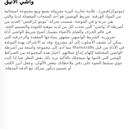
واشي الأنيق
(موموكرافتس) ، علامة تجارية كبيرة معروفة بصنع وبيع مجموعة استثنائية
من المواد الورقية. شريط الويسين هو أحد المنتجات المفضلة لدينا والتي
هي مرنة و في الموضة. صممت شركة "مومو كرافتس" العديد من
أشرطة الـ"واشي" التي تجذب كل من لديه موهبة للجودة والتصميم الجيد.
في عالم الحرف والقيام بالأشياء بنفسك أصبح شريط الواشي أداة
ضرورية. الشريط الواسهي مشهور بنماذجها المعقدة والزخرفية التي
يمكن أن تضيف الأسلوب إلى أي مشروع. وقد تم الاعتراف بهذه التنوعية
في الأداة من قبل Momocrafts مما أدى إلى مجموعة واسعة من أشرطة
الواشي المختلفة لإلهام إبداع عملائهم. اختيار هذه المجموعة من الشرائط
الوشي التي قاموا بها سيجعلك بالتأكيد تريد ذلك بغض النظر عما إذا كنت
تنوي تسليط الضوء على دفتر ملاحظاتك ببعض الألوان، وجعل أبرز الكتب
أو تصميم ديكور منزلك مع الدقة المذهلة.