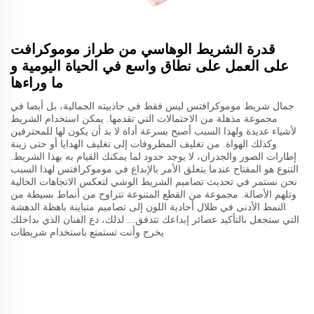
قدرة الشريط الوهاسي من طراز موموكرافت
على العمل على نطاق واسع في الحياة اليومية و
ما وراءها
جمال شريط موموكرافتس ليس فقط في جاذبيته الجمالية، بل أيضا في
مجموعة مذهلة من الاحتمالات التي تقدمها. يمكن استخدام الشريط
لأشياء عديدة ولهذا السبب أصبح بسرعة أداة لا بد أن يكون لها للمحترفين
وكذلك الهواة. من تغليف المظروفات إلى تغليف الهدايا أو حتى زينة
إطارات الصور والجدران، لا يوجد حدود لما يمكنك القيام به بهذا الشريط.
التنوع هو المفتاح عندما يتعلق الأمر بالإبداع في موموكرافتس لهذا السبب
نحن نستمر في تحديث تصاميم الشريط الوشي لتعكس الاتجاهات الحالية
وتلهم الأصالة. مجموعة من القطع المتنوعة تتراوح من أنماط بسيطة من
النمط الأدنى في ظلال أحادية اللون إلى تصاميم متباينة باهظة الدهشة
التي ستجعل بالتأكيد عصائر إبداعك تتدفق... لذلك، دع الفنان الذي بداخلك
يخرج وأنت تستمتع باستخدام شريطات