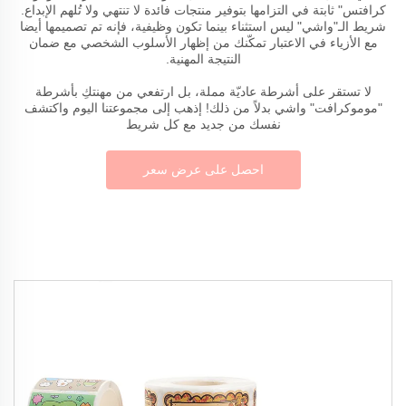
كرافتس" ثابتة في التزامها بتوفير منتجات فائدة لا تنتهي ولا تُلهم الإبداع.
شريط الـ"واشي" ليس استثناء بينما تكون وظيفية، فإنه تم تصميمها أيضا
مع الأزياء في الاعتبار تمكّنك من إظهار الأسلوب الشخصي مع ضمان
النتيجة المهنية.
لا تستقر على أشرطة عاديّة مملة، بل ارتفعي من مهنتكِ بأشرطة
"موموكرافت" واشي بدلاً من ذلك! إذهب إلى مجموعتنا اليوم واكتشف
نفسك من جديد مع كل شريط
احصل على عرض سعر