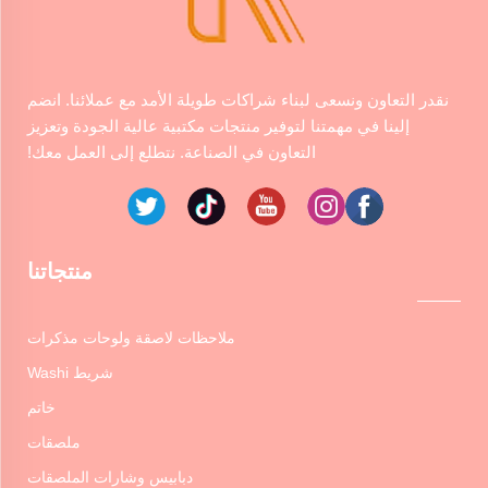
نقدر التعاون ونسعى لبناء شراكات طويلة الأمد مع عملائنا. انضم
إلينا في مهمتنا لتوفير منتجات مكتبية عالية الجودة وتعزيز
التعاون في الصناعة. نتطلع إلى العمل معك!
منتجاتنا
ملاحظات لاصقة ولوحات مذكرات
شريط Washi
خاتم
ملصقات
دبابيس وشارات الملصقات