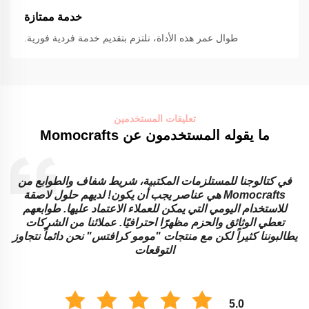
خدمة ممتازة
طوال عمر هذه الأداة، نلتزم بتقديم خدمة فردية فورية.
تعليقات المستخدمين
ما يقوله المستخدمون عن Momocrafts
في كتالوجنا للمستلزمات المكتبية، شريط شفاف والطوابع من
Momocrafts هي عناصر يجب أن يكون! لديهم حلول لاصقة
للاستخدام اليومي التي يمكن للعملاء الاعتماد عليها. طوابعهم
تعطي الوثائق والحزم مظهرًا احترافيًا. عملائنا من الشركات
ا
يطالبوننا كثيراً لكن مع منتجات "مومو كرافتس" نحن دائماً نتجاوز
ا
التوقعات
5.0