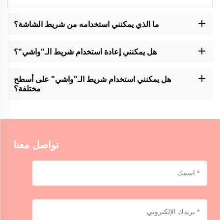
ما الذي يمكنني استخدامه من شريط الشاشة؟
يمكن استخدام شريط الواشي لأغراض مختلفة، مثل تزيين المجلات،
وتحرير المقاطع، وتغليف الهدايا، وإنشاء أعمال فنية، وإضافة لهجات إلى
هل يمكنني إعادة استخدام شريط الـ"واشي"؟
الحرف أو ديكور المنزل.
شريط "مومو كرافتس" لم يتم تصميمه لإعادة الاستخدام ومع ذلك، يمكن
إزالته وإعادة وضعه بعناية على بعض الأسطح.
هل يمكنني استخدام شريط الـ"واشي" على أسطح
مختلفة؟
شريط الواهي من Momocrafts مناسب للاستخدام على مختلف الأسطح،
بما في ذلك الورق والخشبية والزجاج وبعض البلاستيك. من المستحسن أن
تختبر على مساحة صغيرة أولاً للتوافق.
تواصل معنا