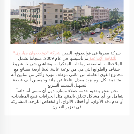
شركة مقرها في قوانغدونغ، الصين
شركة "دونغغغوان جياروي"
للثقافة الإبداعية
تم تأسيسها في عام 2009. منتجاتنا تشمل
الملاحظات الملصقة، وملفات المذكرات، وشاشي شريط، شريط
شفاف والطوابع التي هي من نوعية عالية. لدينا أربعة مصانع مع
مجموع القوى العاملة من مائتي موظف مهرة وأكثر من ثمانين آلة
متقدمة. كل يوم يزيد معدل إنتاجنا عن مائة وخمسين ألف قطعة
لتسهيل التسليم السريع
نحن نفخر بتقديم خدمة عملاء ممتازة دون أن ننسى أننا دائماً
نتعامل مع أي مشاكل تتعلق بالمنتج مثل انحرافات قطع المطبخات،
أو عدم دقة الألوان، أو أخطاء الألواح، أو انخفاض اللزجة. المشاركة
في تعزيز التعاون