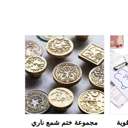
وية
مجموعة ختم شمع ناري