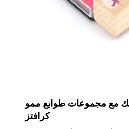
تك مع مجموعات طوابع ممو
كرافتز