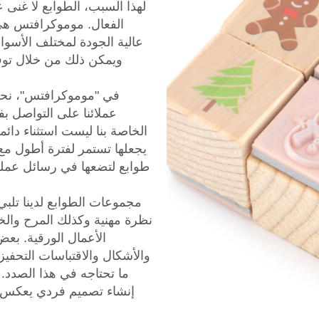
لهذا السبب، الطوابع لا غنى 
الفعال. موموكرافتس ه
عالية الجودة لمختلف الأسوا
ويمكن ذلك من خلال توف
في "موموكرافتس"، نحن
عملائنا على التواصل ب
الخاصة بنا ليست استثناء دائ
يجعلها تستمر لفترة أطول مع
طوابع لتضعها في رسائل عملك
مجموعات الطوابع لدينا تلب
نظرة مهنية وكذلك المرح والخ
والأشكال والاقتباسات التحفي
ما تحتاجه في هذا الصدد
إنشاء تصميم فردي يعكس اس