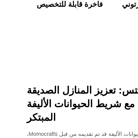
توني
فاخرة قابلة للتخصيص
نابض
مجموعة أدوات خطابات
ناسب
حرفيين مع هدايا ساحرة
سي
لطيفة وعملية
س: تعزيز المنازل الصديقة
 مع شريط الحيوانات الأليفة
المبتكر
حل مبتكر لمنازل صديقة للحيوانات الأليفة قد تم تقديمه من قبل Momocrafts،