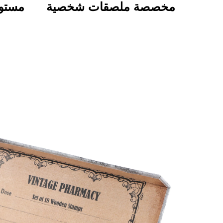
مخصصة ملصقات شخصية
مستوح
بجودة عالية طباعة لفافة
للتخ
مقاومة للماء ومتينة
بم