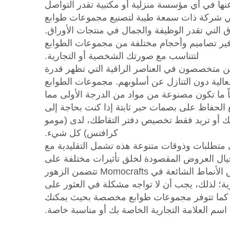
عنها في أي مؤسسة منزلية أو مكتبية تقدر التواصل
ي شركة ذات سمعة طيبة لتصنيع مجموعات طوابع
ق التي تقدر الوظيفة والجمال في منتجات الأوراق.
ير تصاميم وأحجام مختلفة من مجموعات الطوابع
لتتناسب مع صورتك الشخصية أو التجارية.
 متخصصون في العناصر الراقية التي تظهر قدرة
فعالية دون التنازل عن أسلوبهم. مجموعات الطوابع
ماً ما تكون مصنوعة من مواد من الدرجة الأولى مما
 الحفاظ على بصمات حبر ثابتة إذا كنت بحاجة إلى
 أو تريد فقط تخصيص دفتر التقاطك، لدى (مومو
كرافتس) كل شيء.
ي متطلبات وذوقات متنوعة هذه تشمل التقليدية مع
يال العروض المقصودة لخلق تأثيرات مختلفة على
الأعمال الورقية. بعض الأنماط الشائعة في Momocrafts تتضمن الزهور
زية؛ لذلك، يجب أن لا تواجه مشكلة في العثور على
. كما تتوفر مجموعات طوابع مخصصة بحيث يمكنك
م العلامة التجارية الخاصة بك أو مناسبة خاصة.