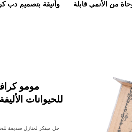
اة من الأنمي قابلة
وأنيقة بتصميم دب كر
صيص طباعة دائمة
ملون، مجلد أكريليك 
ظهر كاريكاتوري
بالحياة مع مشبك، م
للاستخدام المدر
والمكتبي
مومو كرافت
للحيوانات الأليفة