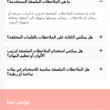
ما هي الملاحظات الملصقة المستخدمة؟
عادة ما تستخدم الملاحظات الملصقة لتدوين تذكيرات سريعة أو
رسائل أو ملاحظات ، ويمكن توصيلها بسهولة إلى أسطح مختلفة
لسهولة الرؤية.
هل يمكنني الكتابة على الملاحظات بالقلمات المختلفة؟
عادة ما تكون الملاحظات الملصقة لـ Momocrafts متوافقة مع أنواع
مختلفة من القلم، بما في ذلك أقلام الكرات والجيلي والقلم المعلن. من
هل يمكنني استخدام الملاحظات الملصقة لترتيب
المستحسن أن يتم اختبار وجود بقع أو نزيف على أسطح محددة.
الألوان أو تنظيم المهام؟
يمكن استخدام الملاحظات الملصقة لـ Momocrafts لتشفير الألوان أو
تنظيم المهام ، مما يسمح للمستخدمين بتصنيف المعلومات وتحديدها
هل الملاحظات الملصقة مناسبة للاستخدام في بيئات
بطريقة مرئية ومريحة.
ساخنة أو رطبة؟
الملاحظات الملصقة لـ Momocrafts مناسبة بشكل عام للاستخدام في
بيئات داخلية عادية. الحرارة الشديدة أو الرطوبة قد تؤثر على خصائص
اللصق، لذلك من المستحسن أن تكون حذراً.
تواصل معنا