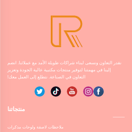
نقدر التعاون ونسعى لبناء شراكات طويلة الأمد مع عملائنا. انضم
إلينا في مهمتنا لتوفير منتجات مكتبية عالية الجودة وتعزيز
التعاون في الصناعة. نتطلع إلى العمل معك!
منتجاتنا
ملاحظات لاصقة ولوحات مذكرات