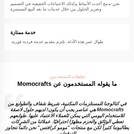
نحن ندمج أحدث الأنماط وكذلك الاحتياجات الحقيقية في التصميم
وتعزيز الحلول من خلال خدمات ما بعد البيع المستمرة
خدمة ممتازة
طوال عمر هذه الأداة، نلتزم بتقديم خدمة فردية فورية.
تعليقات المستخدمين
ما يقوله المستخدمون عن Momocrafts
في كتالوجنا للمستلزمات المكتبية، شريط شفاف والطوابع من
Momocrafts هي عناصر يجب أن يكون! لديهم حلول لاصقة
للاستخدام اليومي التي يمكن للعملاء الاعتماد عليها. طوابعهم
تعطي الوثائق والحزم مظهرًا احترافيًا. عملائنا من الشركات
ا
يطالبوننا كثيراً لكن مع منتجات "مومو كرافتس" نحن دائماً نتجاوز
ا
التوقعات