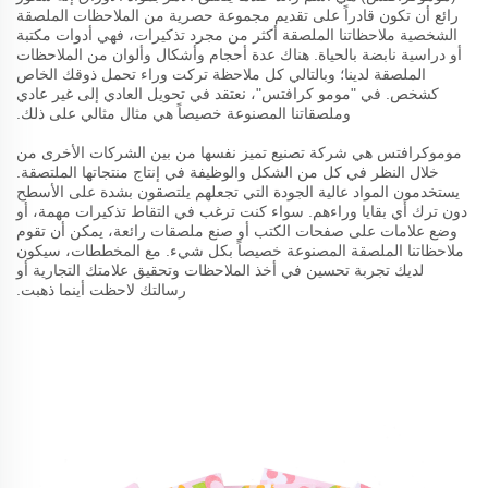
رائع أن تكون قادراً على تقديم مجموعة حصرية من الملاحظات الملصقة
الشخصية ملاحظاتنا الملصقة أكثر من مجرد تذكيرات، فهي أدوات مكتبة
أو دراسية نابضة بالحياة. هناك عدة أحجام وأشكال وألوان من الملاحظات
الملصقة لدينا؛ وبالتالي كل ملاحظة تركت وراء تحمل ذوقك الخاص
كشخص. في "مومو كرافتس"، نعتقد في تحويل العادي إلى غير عادي
وملصقاتنا المصنوعة خصيصاً هي مثال مثالي على ذلك.
موموكرافتس هي شركة تصنيع تميز نفسها من بين الشركات الأخرى من
خلال النظر في كل من الشكل والوظيفة في إنتاج منتجاتها الملتصقة.
يستخدمون المواد عالية الجودة التي تجعلهم يلتصقون بشدة على الأسطح
دون ترك أي بقايا وراءهم. سواء كنت ترغب في التقاط تذكيرات مهمة، أو
وضع علامات على صفحات الكتب أو صنع ملصقات رائعة، يمكن أن تقوم
ملاحظاتنا الملصقة المصنوعة خصيصاً بكل شيء. مع المخططات، سيكون
لديك تجربة تحسين في أخذ الملاحظات وتحقيق علامتك التجارية أو
رسالتك لاحظت أينما ذهبت.