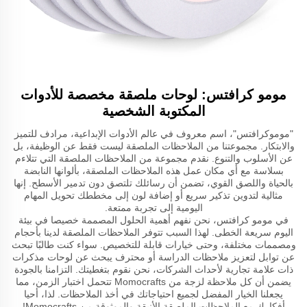
مومو كرافتس: لوحات ملصقة مخصصة للأدوات
المكتوبة الشخصية
"موموكرافتس"، اسم معروف في عالم الأدوات الإبداعية، مرادف للتميز
والابتكار. مجموعتنا من الملاحظات الملصقة ليست فقط عن الوظيفة، بل
عن الأسلوب والتنوع. نقدم مجموعة من الملاحظات الملصقة التي تتلاءم
بسلاسة مع أي مكان عمل هذه الملاحظات الملصقة، بألوانها النابضة
بالحياة واللصق القوي، تضمن أن رسائلك تلتصق دون تدمير الأسطح. إنها
مثالية لتدوين تذكير سريع أو إضافة لون إلى مخططك تحويل المهام
اليومية إلى تجربة ممتعة.
في مومو كرافتس، نحن نفهم أهمية الحلول المصممة خصيصا في بيئة
اليوم سريعة الخطى. لهذا السبب تتوفر الملاحظات الملصقة لدينا بأحجام
ومصممات مختلفة، وحتى خيارات قابلة للتخصيص. سواء كنت طالبًا تبحث
عن توابل لتعزيز ملاحظات الدراسة أو محترف يبحث عن لوحات مذكرات
ذات علامة تجارية لأحداث الشركات، نحن نقوم بتغطيتك. التزامنا بالجودة
يضمن أن كل ملاحظة لزجة من Momocrafts تتحمل اختبار الزمن، مما
يجعلنا الخيار المفضل لجميع احتياجاتك في أخذ الملاحظات. لذا، أحيا
أفكارك مع الملاحظات الملصقة الأنيقة والموثوقة من Momocrafts!