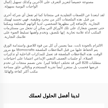
مصنوعة خصيصاً لتعزيز التعرف على الآخرين وكذلك تسهيل إكمال
الواجبات اليومية بسهولة.
لقد ابتعدنا عن اللصقات التقليدية في منتجاتنا كما لم تفعل أي شركة أخرى
من قبل. هذه الملصقات أكثر من مجرد وظيفية، فهي تجسيد لهييتك
التجارية. بالإضافة إلى مظهرها الشخصي، لدينا ألوانهم المختلفة ويمكننا
حتى تضمين شعارك على تلك الأوراق التي يمكن أن تجعل من مستلزمات
المكتب أداة علامة تجارية. إنها تلتصق، وتخدم وأهمها تسليط الضوء على
علامتك التجارية.
الالتزام بالجودة ثابت، مما يضمن أن كل من قوة اللاصق واستدامة الورق
يتم الحفاظ عليها من قبل الملاحظات الملصقة Momocrafts مع مرور
الوقت. هذه الملاحظات الملصقة قد تعمل للمذكرات الداخلية أو تذكيرات
العملاء، أو جلسات العصف الذهني الإبداعي اعتمادا على احتياجات
متطلبات B2B التي قد تختلف اختلافا كبيرا. نحن نصمم منتجات لن تخدم
غرضها فحسب بل ستعزز أيضاً تجربة المستخدم وبالتالي خلق مساحة
مكتب أكثر كفاءة وإلهامًا.
لدينا أفضل الحلول لعملك