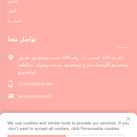
تطبيق
أخبار
اتصل بنا
تواصل معنا
الغرفة 106، المبنى 17، رقم 688، قسم دونغتشنغ، طريق
دونغتشنغ الأوسط، شارع دونغتشنغ، مدينة دونغوان، مقاطعة
قوانغدونغ
+86 17691028039
[email protected]
حقوق الطبع والنشر © 2024 شركة دونغوان جياروي للإبداع الثقافي
We use cookies and similar tools to provide our services. If you
المحدودة. جميع الحقوق محفوظة.
سياسة الخصوصية
don't want to accept all cookies, click Personalize cookies.