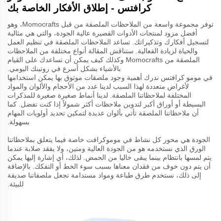
كرافتس - إطلاق الأفكار الخاصة بك
توفر مجموعة واسعة من الملاحظات الملصقة من قبل Momocrafts، وهو
أفضل مزود لمنتجات الأدوات القصيرة عالية الجودة، والتي هي مثالية
لتسجيل أفكارك وتذكيراتك. تساعد الملاحظات الملصقة في تنظيم العمل
والحياة لزيادة الفعالية. ستناقش المقالة أنواع مختلفة من الملاحظات
الملصقة من Momocrafts وكذلك كيف يمكن أن تساعدك على القيام
بالأشياء بشكل أسرع في روتينك اليومي.
في مومو كرافتس ندرك أهمية وجود ملصقات موثوق بها يمكن استخدامها
لأغراض متعددة لهذا السبب لدينا عدد من الأحجام والألوان والمواد
المختلفة لملاحظاتنا الملصقة. لدينا أنماط صغيرة صغيرة للمذكرات
البسيطة أو أوراق أكبر لتدوين ملاحظات أكثر شمولاً إذا كنت تفضل. كما
أن ملاحظاتنا الملصقة تأتي بألوان عديدة لتمكين تحديد أولويات المهام
بسهولة.
الجودة هي محور كل نشاط في موموكرافت خاصة فيما يتعلق بملاحظاتنا
الورق الذي نستخدمه هو من الجودة العالية ومتين، ولا يفقد صلابة عندما
يتم لمسها بانتظام بينما يبقى خاليا من الحمض. لذلك، أي إشارة إليها يمكن
أن يتم دون خوف من فقدان معناها بسبب سوء الخط أو التفكك. بالإضافة
إلى ذلك، نستخدم طرق طباعة ومواد مستدامة تجعل ملصقاتنا صديقة
للبيئة.