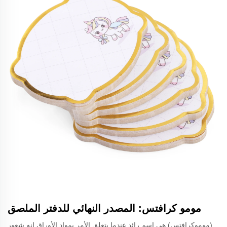
مومو كرافتس: المصدر النهائي للدفتر الملصق
(موموكرافتس) هي اسم رائد عندما يتعلق الأمر بمواد الأوراق إنه شعور