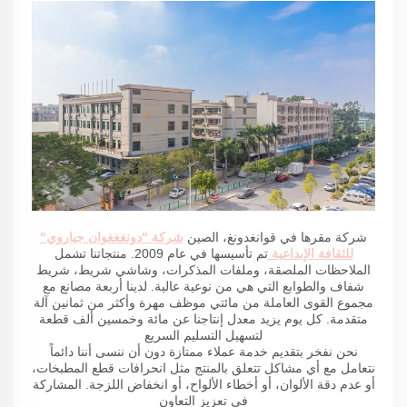
شركة مقرها في قوانغدونغ، الصين
شركة "دونغغغوان جياروي"
للثقافة الإبداعية
تم تأسيسها في عام 2009. منتجاتنا تشمل
الملاحظات الملصقة، وملفات المذكرات، وشاشي شريط، شريط
شفاف والطوابع التي هي من نوعية عالية. لدينا أربعة مصانع مع
مجموع القوى العاملة من مائتي موظف مهرة وأكثر من ثمانين آلة
متقدمة. كل يوم يزيد معدل إنتاجنا عن مائة وخمسين ألف قطعة
لتسهيل التسليم السريع
نحن نفخر بتقديم خدمة عملاء ممتازة دون أن ننسى أننا دائماً
نتعامل مع أي مشاكل تتعلق بالمنتج مثل انحرافات قطع المطبخات،
أو عدم دقة الألوان، أو أخطاء الألواح، أو انخفاض اللزجة. المشاركة
في تعزيز التعاون