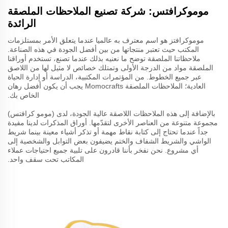
موموكرافتس: شركة تصنيع الملاحظات الملصقة
الرائدة
موموكرافتز هو اسم معترف به عالميا عندما يتعلق الأمر بمستلزمات
المكتب حيث تعتبر منتجاتها من بين أفضل الجودة في هذه الصناعة.
ملاحظاتنا الملصقة توضح ما نعنيه بذلك عندما تصنع، تستخدم أوراقنا
الملصقة مواد من الدرجة الأولى وتمتلك خصائص لا مثيل لها من اللاصق
عبر جميع الخطوط. من المؤتمرات المكتبية، الدراسة أو إدارة الحياة
العادية؛ الملاحظات الملصقة Momocrafts يجب أن يكون أفضل رهان
الخاص بك.
بالإضافة إلى هذه الملاحظات اللاصقة عالية الجودة، لدى (مومو كرافتس)
مجموعة متنوعة من العناصر الأخرى لتقدّمها. أوراق المذكرات لدينا مفيدة
جداً عندما تحتاج إلى كتابة نقاط مهمة أو تذكر أشياء معينة بينما شريط
الواشي والشريط الشفاف والختم يضيفون بعض التوابل والشخصية إلى
أي مشروع. نحن نفخر بأننا قادرون على تلبية جميع احتياجات عملاء
المكاتب تحت سقف واحد.