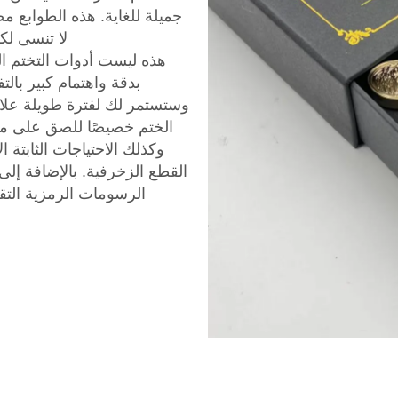
جميلة للغاية. هذه الطوابع م
لا تنسى لك
هذه ليست أدوات التختم ال
بدقة واهتمام كبير با
وستستمر لك لفترة طويلة علا
الختم خصيصًا للصق على مخ
وكذلك الاحتياجات الثابتة 
القطع الزخرفية. بالإضافة إل
الرسومات الرمزية التق