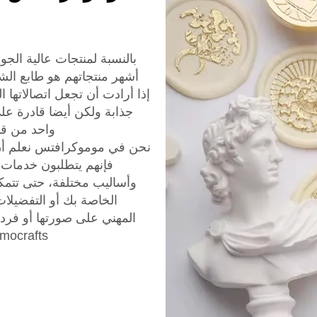
بالنسبة لمنتجات عالية الجو
أشهر منتجاتهم هو طابع ال
إذا أرادت أن تجعل اتصالاتها ا
جذابة ولكن أيضا قادرة عل
واحد من قبل Momocrafts بشكل فردي وفقا لأع
نحن في موموكرافتس نعلم أن ا
فإنهم يتطلبون خدمات 
وأساليب مختلفة، حتى تتمكن
الخاصة بك أو التفضيلا
المهني على صورتها أو فرد 
Momocrafts قد غطت لك عندما يتعلق الأمر