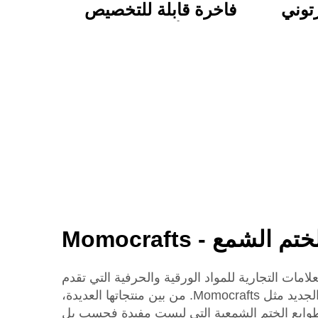
توني
فاخرة قابلة للتخصيص
نابض
مجموعة أدوات خطابات
ناسب
حرفيين مع هدايا ساحرة
سي
لطيفة وعملية
الشمع - Momocrafts
امات التجارية للمواد الورقية والحرفية التي تقدم
عروضها من حيث الجودة والجديد مثل Momocrafts. من بين منتجاتها العديدة،
طوابع الختم الشمعية التي ليست مفيدة فحسب بل