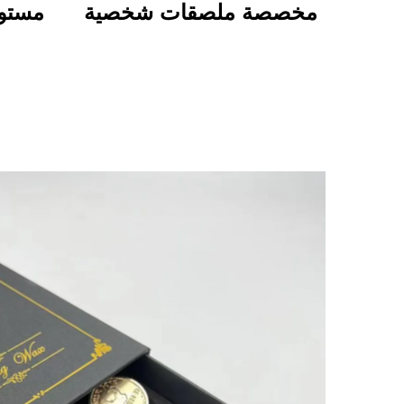
مخصصة ملصقات شخصية
مستوح
بجودة عالية طباعة لفافة
للتخ
مقاومة للماء ومتينة
بم