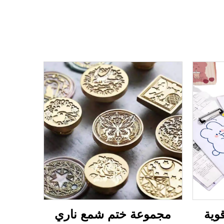
وية
مجموعة ختم شمع ناري