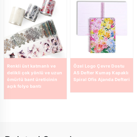
Renkli üst katmanlı ve
Özel Logo Çevre Dostu
delikli çok yönlü ve uzun
A5 Defter Kumaş Kapaklı
ömürlü bant üreticinin
Spiral Ofis Ajanda Defteri
açık folyo bantı