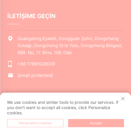
İLETİŞİME GEÇİN
Guangdong Eyaleti, Dongguan Şehri, Dongcheng
Sokağı, Dongcheng Orta Yolu, Dongcheng Bölgesi,
688. No, 17. Bina, 106. Oda
+86 17691028039
[email protected]
Telif Hakkı © 2024 Dongguan Jiarui Kültür ve Kreatif Co., Ltd.
We use cookies and similar tools to provide our services. If
Tüm hakları saklıdır.
Gizlilik Politikası
you don't want to accept all cookies, click Personalize
cookies.
Personalize cookies
Accept
ANA SAYFA
ÜRÜNLER
E-POSTA
TEL