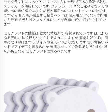
モモクラフトは,レシピやオフィス用品の分野で有名な作家であり,
ステッカーを供給しています. ステッカーは 単なる速やかなメモや
思い出の送信機ではなく 品質と革新へのコミットメントの証です
ですから,私たちが製造する粘着パッドは,個人用だけでなく専門用
にも最適で,便利性とスタイルのことを念頭に置いて設計されてい
ます.
モモクラフトの貼紙は 強力な粘着剤で 称賛されています ほぼあら
ゆる表面に 固く貼り付けられるようにしますが 痕跡を残さずに 簡
単に取り除けます デザインや色,サイズが異なります 古い黄色いパ
ッドでアイデアを書き込むか 鮮明なパッドで作業場を照らすか 興
味があるなら モモクラフトに頼るべきです