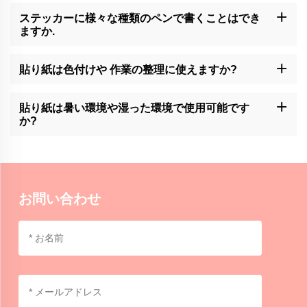
ステッカーに様々な種類のペンで書くことはでき
ますか.
モモクラフトの貼紙は,ボールペン,ゲル,マーカーペンなど様々なタ
イプのペンと互換性があります. 特定の表面に汚れや出血がないか
貼り紙は色付けや 作業の整理に使えますか?
検査することが推奨されます.
Momocraftsのステッカーノートは色付けやタスクの整理に使用さ
れ,ユーザーが視覚的で便利な方法で情報を分類し優先順位を設定
貼り紙は暑い環境や湿った環境で使用可能です
することができます.
か?
モモクラフトの貼り紙は通常,通常の室内環境で使用するのに適し
ています. 熱や湿度が高すぎると 粘着性が低下するので 慎重に 処
理する事が 推奨されます
お問い合わせ