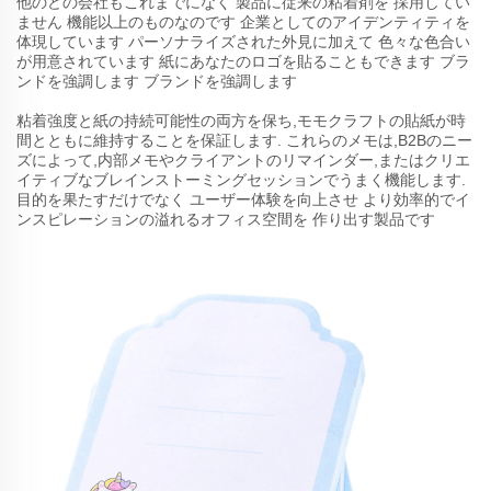
他のどの会社もこれまでになく 製品に従来の粘着剤を 採用してい
ません 機能以上のものなのです 企業としてのアイデンティティを
体現しています パーソナライズされた外見に加えて 色々な色合い
が用意されています 紙にあなたのロゴを貼ることもできます ブラ
ンドを強調します ブランドを強調します
粘着強度と紙の持続可能性の両方を保ち,モモクラフトの貼紙が時
間とともに維持することを保証します. これらのメモは,B2Bのニー
ズによって,内部メモやクライアントのリマインダー,またはクリエ
イティブなブレインストーミングセッションでうまく機能します.
目的を果たすだけでなく ユーザー体験を向上させ より効率的でイ
ンスピレーションの溢れるオフィス空間を 作り出す製品です