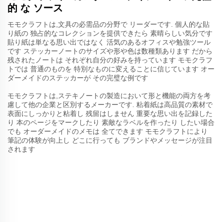
的 な ソース
モモクラフトは,文具の必需品の分野で リーダーです. 個人的な貼
り紙の 独占的なコレクションを提供できたら 素晴らしい気分です
貼り紙は単なる思い出ではなく 活気のあるオフィスや勉強ツール
です ステッカーノートのサイズや形や色は数種類あります だから
残されたノートは それぞれ自分の好みを持っています モモクラフ
トでは 普通のものを 特別なものに変えることに信じています オー
ダーメイドのステッカーが その完璧な例です
モモクラフトは,ステキノートの製造において形と機能の両方を考
慮して他の企業と区別するメーカーです. 粘着紙は高品質の素材で
表面にしっかりと粘着し 残留はしません 重要な思い出を記録した
り 本のページをマークしたり 素敵なラベルを作ったり したい場合
でも オーダーメイドのメモは 全てできます モモクラフトにより
筆記の体験が向上し どこに行っても ブランドやメッセージが注目
されます