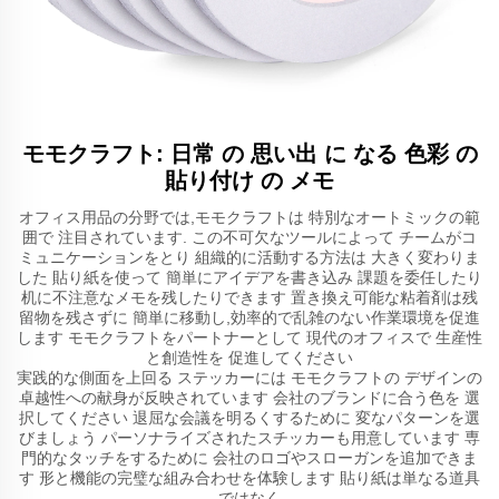
モモクラフト: 日常 の 思い出 に なる 色彩 の
貼り付け の メモ
オフィス用品の分野では,モモクラフトは 特別なオートミックの範
囲で 注目されています. この不可欠なツールによって チームがコ
ミュニケーションをとり 組織的に活動する方法は 大きく変わりま
した 貼り紙を使って 簡単にアイデアを書き込み 課題を委任したり
机に不注意なメモを残したりできます 置き換え可能な粘着剤は残
留物を残さずに 簡単に移動し,効率的で乱雑のない作業環境を促進
します モモクラフトをパートナーとして 現代のオフィスで 生産性
と創造性を 促進してください
実践的な側面を上回る ステッカーには モモクラフトの デザインの
卓越性への献身が反映されています 会社のブランドに合う色を 選
択してください 退屈な会議を明るくするために 変なパターンを選
びましょう パーソナライズされたスチッカーも用意しています 専
門的なタッチをするために 会社のロゴやスローガンを追加できま
す 形と機能の完璧な組み合わせを体験します 貼り紙は単なる道具
ではなく