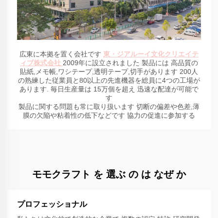
広東に本拠を置く会社です
東・ジアルーイ文化クリエイテ
ィブ株式会社
2009年に設立されました 製品には 高品質の
貼紙,メモ帳,ワシテープ,透明テープ,切手があります 200人
の熟練した従業員と80以上の先進機器を総員に4つの工場が
あります. 毎日生産量は 15万個を超え 迅速な配達が可能で
す
製品に関する問題も常に取り扱います 切断の偏差や色差,薄
膜の欠陥や粘着性の低下などです 協力の促進に参加する
モモクラフト を 選ぶ の は なぜ か
プロフェッショナル