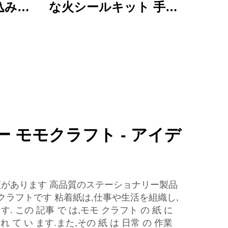
込みボ
な火シールキット 手作
クリル
り文具セット 魅力的なプ
ルフォ
レゼントで 可愛くて機
熊デザ
能的
フィス
ー モモクラフト - アイデ
があります 高品質のステーショナリー製品
クラフトです 粘着紙は,仕事や生活を組織し,
 この 記事 で は,モモ クラフト の 紙 に
 れ て い ます.また,その 紙 は 日常 の 作業