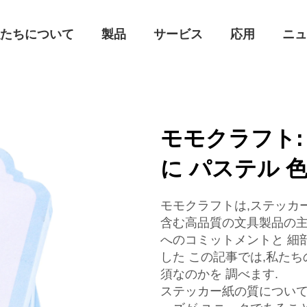
私たちについて
製品
サービス
応用
ニ
モモクラフト:
に パステル 色
モモクラフトは,ステッカー
含む高品質の文具製品の主
へのコミットメントと 細
した この記事では,私た
須なのかを 調べます.
ステッカー紙の質について