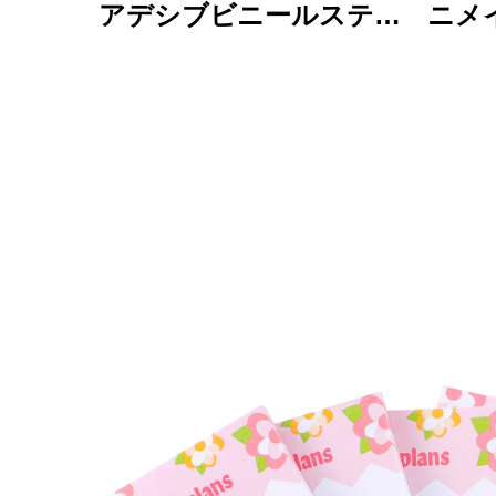
アデシブビニールステッ
ニメ
カー ラベル パーソナラ
アク
イズされた高品質のロー
耐久
ル印刷 防水 耐久性
リン