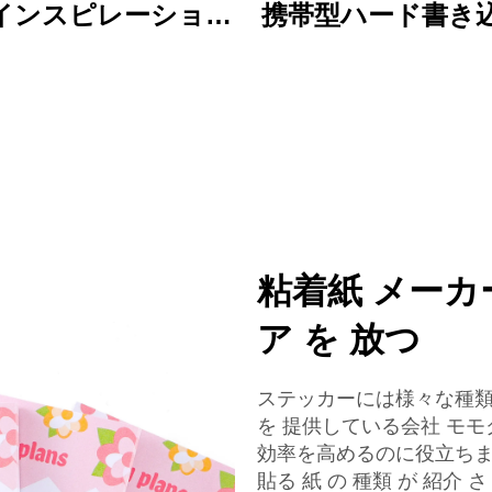
インスピレーション
携帯型ハード書き
リルキーチェーンの
ード 鮮やかなア
性 オーダーメイドプ
クリップ ファイ
ト 漫画 魅力的なキ
ルダー 彩色の漫画
ーチェーンの
イン 理想的なオ
と学校で使用
粘着紙 メーカ
ア を 放つ
ステッカーには様々な種類
を 提供している会社 モモ
効率を高めるのに役立ちます.
貼る 紙 の 種類 が 紹介 さ