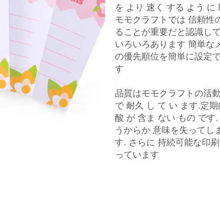
を より 速く する よう に
モモクラフトでは 信頼性
ることが重要だと認識して
いろいろあります 簡単な
の優先順位を簡単に設定で
す
品質はモモクラフトの活動
で 耐久 し て い ます.定
酸 が 含ま ない もの で
うからか 意味を失ってし
す. さらに 持続可能な
っています