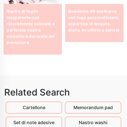
Nastro di foglio
Quaderno A5 ecologico
trasparente con
con logo personalizzato,
rivestimento colorato e
copertina in tessuto,
perforato nastro
diario da ufficio a spirale
versatile e durevole del
produttore
Related Search
Cartellone
Memorandum pad
Set di note adesive
Nastro washi