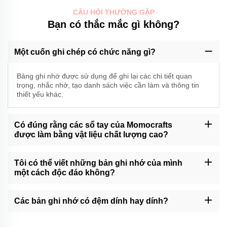
CÂU HỎI THƯỜNG GẶP
Bạn có thắc mắc gì không?
Một cuốn ghi chép có chức năng gì?
Bảng ghi nhớ được sử dụng để ghi lại các chi tiết quan
trọng, nhắc nhở, tạo danh sách việc cần làm và thông tin
thiết yếu khác.
Có đúng rằng các sổ tay của Momocrafts
được làm bằng vật liệu chất lượng cao?
Vâng, Momocrafts là chuyên gia trong việc làm ra những cuốn sổ
tay chất lượng cao từ các vật liệu cao cấp.
Tôi có thể viết những bản ghi nhớ của mình
một cách độc đáo không?
Momocrafts cung cấp dịch vụ tùy chỉnh các bản ghi nhớ của họ.
Xin vui lòng liên hệ với chúng tôi thông qua hỗ trợ khách hàng
Các bản ghi nhớ có đệm dính hay dính?
của chúng tôi để biết thêm thông tin.
Tại Momocrafts, chúng tôi có các lựa chọn ghi nhớ có hoặc không
có chất kết dính cho phép người dùng lựa chọn dựa trên sở thích