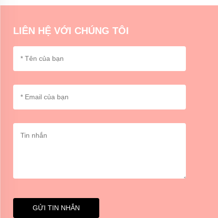
và cách sử dụng của họ.
LIÊN HỆ VỚI CHÚNG TÔI
GỬI TIN NHẮN