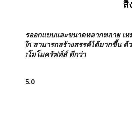
สิ
าะสําห
ในคัดลอกของใช้ในสํานักงาน ของเร
ยเทปวชิ
สําหรับการใช้งานประจําวัน ที่ลู
อาชีพ ลูกค้าบริษัทของเร