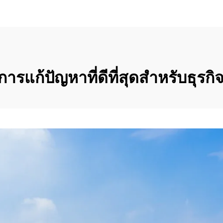
สดใส กระดาษแฟ้มแ
การออกแบบสีสันกา
หมี เหมาะสําหรับก
งานในสํานักงาน
ีการแก้ปัญหาที่ดีที่สุดสำหรับธุร
โรงเรียน