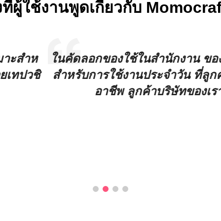
่งที่ผู้ใช้งานพูดเกี่ยวกับ Momocra
า เทปโปร่งและตราจากโมโมครัฟท์ เป็นของที่ต
กค้าสามารถพึ่งพาได้ ตราสตมป์ของพวกเขาทํา
าต้องการมาก แต่กับสินค้าจากโมโมเครฟท์ส
5.0
ลีอัม ฟิลลิปส์