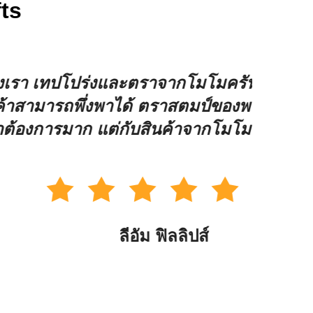
fts
้องมี พวกเขามีวิธีแก้ไขที่ติดต่อ
สถาบั
ให้เอกสารและบรรจุของใช้ดูเป็นมือ
แก้ไข
 เรามักจะเกินความคาดหวัง
การจั