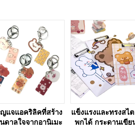
ญแจแอคริลิคที่สร้าง
แข็งแรงและทรงสไตล
ันดาลใจจากอานิเมะ
พกได้ กระดานเขีย
กระดาษคลิปแอครี