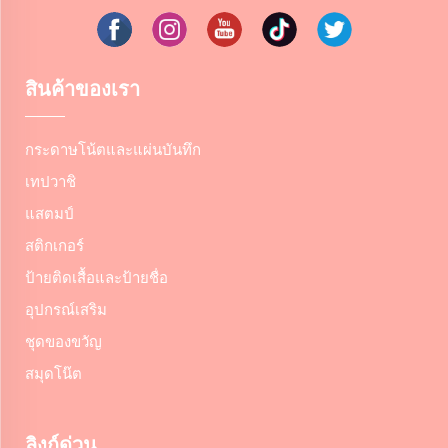
สินค้าของเรา
กระดาษโน้ตและแผ่นบันทึก
เทปวาชิ
แสตมป์
สติกเกอร์
ป้ายติดเสื้อและป้ายชื่อ
อุปกรณ์เสริม
ชุดของขวัญ
สมุดโน๊ต
ลิงก์ด่วน